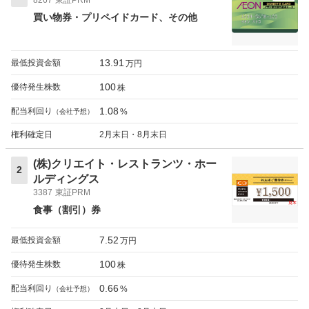
買い物券・プリペイドカード
その他
13.91
最低投資金額
万円
100
優待発生株数
株
1.08
配当利回り
%
（会社予想）
権利確定日
2月末日・8月末日
(株)クリエイト・レストランツ・ホー
2
ルディングス
3387
東証PRM
食事（割引）券
7.52
最低投資金額
万円
100
優待発生株数
株
0.66
配当利回り
%
（会社予想）