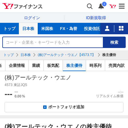
i
ログイン
ID新規取得
主
トップ
日本株
米国株
FX・為替
投資信託
ニュース
な
サ
銘
検索
ー
柄
ビ
を
トップ
日本株
(株)アールテック・ウエノ【4573.T】
株主優待
ス
検
索
当
企業情報
業績
板気配
株主優待
時系列
売買内訳
(株)アールテック・ウエノ
4573
東証JQS
---
---
--:--
リアルタイム株価
0.00
%
ポートフォリオ追加
(株)アールテック・ウエノの株主優待