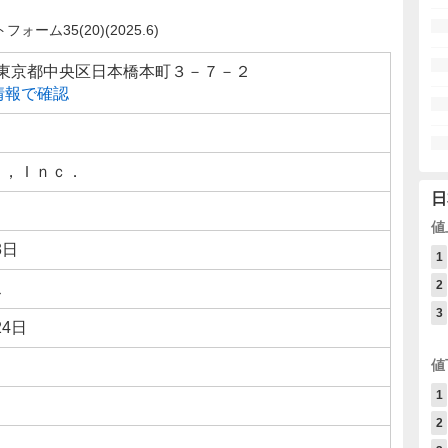
ーム35(20)(2025.6)
23 東京都中央区日本橋本町３－７－２
線情報で確認
Ｄ，Ｉｎｃ．
日
値
3日
1
2
ス
3
24日
値
1
2