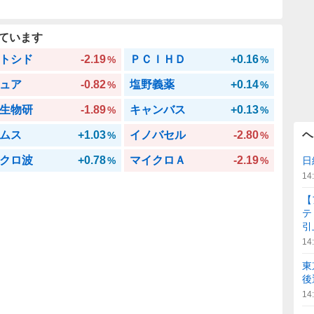
ています
トシド
-2.19
ＰＣＩＨＤ
+0.16
%
%
ュア
-0.82
塩野義薬
+0.14
%
%
生物研
-1.89
キャンバス
+0.13
%
%
ムス
+1.03
イノバセル
-2.80
ヘ
%
%
クロ波
+0.78
マイクロＡ
-2.19
%
%
日
14
【
テ
引
14
東
後
14