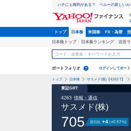
ハチにも権利がある？ ペルーの新しいル
トップ
日本株
米国株
FX・為替
日本株トップ
日本株ランキング
注目ラ
ポートフォリオ
ログインしてポート
トップ
日本株
サスメド(株)【4263.T】
東証GRT
4263
情報・通信
サスメド(株)
705
+4
(
+0.57
)
前日比
%