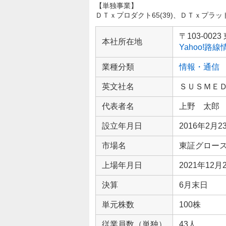
【単独事業】
ＤＴｘプロダクト65(39)、ＤＴｘプラットフォ
企
業
〒103-00
本社所在地
情
Yahoo!路
報
業種分類
情報・通信
英文社名
ＳＵＳＭＥ
代表者名
上野 太郎
設立年月日
2016年2月2
市場名
東証グロー
上場年月日
2021年12月
決算
6月末日
単元株数
100株
従業員数（単独）
43人