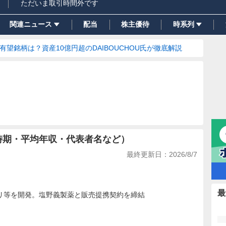
ただいま取引時間外です
関連ニュース
配当
株主優待
時系列
の有望銘柄は？資産10億円超のDAIBOUCHOU氏が徹底解説
時期・平均年収・代表者名など）
最終更新日：
2026/8/7
最
リ等を開発。塩野義製薬と販売提携契約を締結