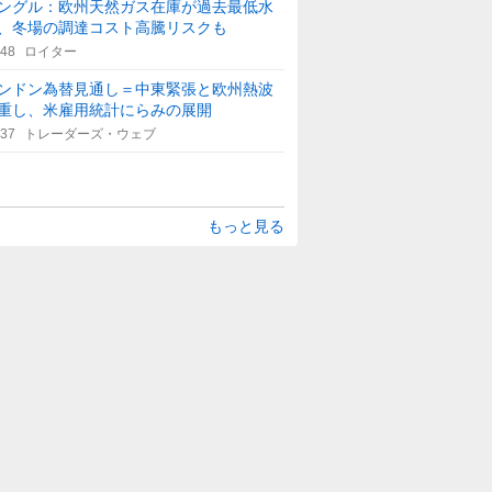
ングル：欧州天然ガス在庫が過去最低水
、冬場の調達コスト高騰リスクも
:48
ロイター
ンドン為替見通し＝中東緊張と欧州熱波
重し、米雇用統計にらみの展開
:37
トレーダーズ・ウェブ
もっと見る