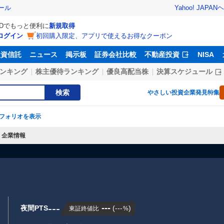
Yahoo! JAPAN
ヘ
ール
IDでもっと便利に
新規取得
ログイン
初回購入限定、アプリで使えるお得なクーポン
投資信託
ニュース
掲示板
証券会社比較
不動産投資
NISA
ンキング
株主優待ランキング
優良高配当株
決算スケジュール
検索
やさしい投資
企業発見特集
フォリオを表示
企業情報
---
---
夜間PTS
(
---
)
東証終値比
%