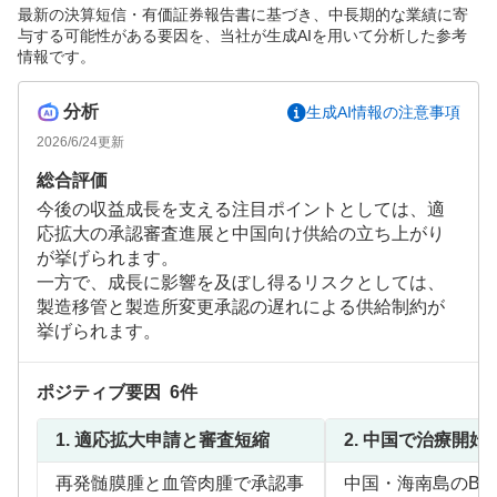
最新の決算短信・有価証券報告書に基づき、中長期的な業績に寄
与する可能性がある要因を、当社が生成AIを用いて分析した参考
情報です。
分析
生成AI情報の注意事項
2026/6/24
更新
総合評価
今後の収益成長を支える注目ポイントとしては、適
応拡大の承認審査進展と中国向け供給の立ち上がり
が挙げられます。
一方で、成長に影響を及ぼし得るリスクとしては、
製造移管と製造所変更承認の遅れによる供給制約が
挙げられます。
ポジティブ要因
6
件
1.
適応拡大申請と審査短縮
2.
中国で治療開始
再発髄膜腫と血管肉腫で承認事
中国・海南島のBN