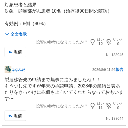
板
対象患者と結果
記
対象：頭頸部がん患者 10名（治療後90日間の随訪）
事
有効例：8例（80%）
完全緩解（CR）：4例（40%）
全文表示
→ 腫瘍が完全消失し、新病変なし、臨床指標も正常化
はい
いいえ
投資の参考になりましたか？
部分緩解（PR）：4例（40%）
12
0
→ 腫瘍径が30%以上縮小、新病変なし
返信
臨床効果は顕著と評価。
No.
188045
鵬博海南医院について
海南博鰲樂城国際医療旅遊先行区にある同社の旗艦医療施
報告
はなふだ
2026/8/9 11:56
掲
設。
示
製造移管先の申請まで無事に進みましたね！！
板
もう少し先ですが年末の承認申請、2028年の業績公表あ
2026年2月に試運営開始、3月から治療を開始し、すでに
記
たりをきっかけに株価も上向いてくれたらなっておもいま
数十例を実施。
事
す〜
世界初の承認済み
BNCT
装置 NeuCure® と
はい
いいえ
BNCT薬剤 Steboronine® を導入し、精密ながん治療を提
投資の参考になりましたか？
11
0
供。
返信
No.
188044