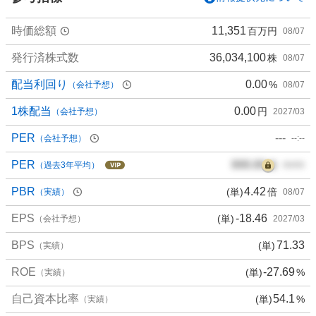
5
0
時価総額
11,351
百万円
08/07
%
、
発行済株式数
36,034,100
株
08/07
買
い
配当利回り
0.00
%
（会社予想）
08/07
た
い
1株配当
0.00
円
（会社予想）
2027/03
1
PER
---
（会社予想）
--:--
2
.
PER
000.00
倍
（過去3年平均）
00/00
5
%
PBR
4.42
(単)
倍
（実績）
08/07
、
EPS
-18.46
(単)
様
（会社予想）
2027/03
子
BPS
71.33
(単)
（実績）
見
0
ROE
-27.69
(単)
%
（実績）
%
、
自己資本比率
54.1
(単)
%
（実績）
売