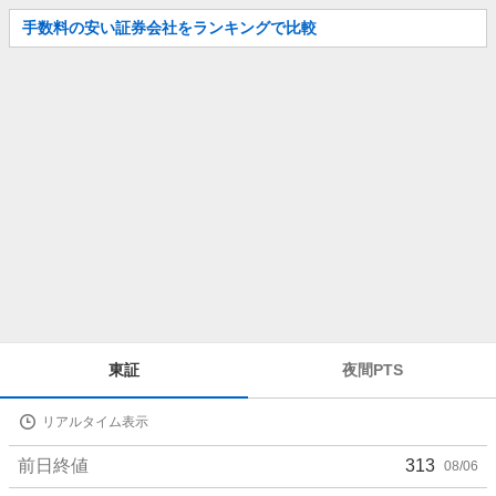
お
手数料の安い証券会社をランキングで比較
知
ら
せ
株
東証
夜間PTS
価
詳
リアルタイム表示
細
値
前日終値
313
08/06