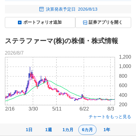
決算発表予定日
2026/8/13
ポートフォリオ追加
証券アプリを開く
ステラファーマ(株)の株価・株式情報
2026/8/7
株
1,200
価
1,000
チ
ャ
800
ー
600
ト
400
200
2/16
3/30
5/11
6/22
8/3
チャートをもっと見る
1日
1週
1カ月
6カ月
1年