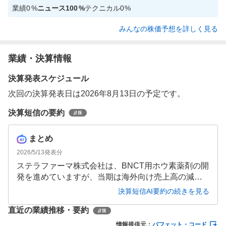
業績
0
%
ニュース
100
%
テクニカル
0
%
みんなの株価予想を詳しく見る
業績・決算情報
決算発表スケジュール
次回の決算発表日は2026年8月13日の予定です。
決算短信の要約
まとめ
2026/5/13
発表分
ステラファーマ株式会社は、BNCT用ホウ素薬剤の開
発を進めていますが、当期は海外向け売上高の減少
により大幅減収となりました。研究開発費等の増加
決算短信AI要約の続きを見る
も影響し、損失が拡大しています。次期は新たな製
直近の業績推移・要約
造体制の構築や中国向け輸出により増収を見込むも
のの、引き続き損失計上の予想です。財務基盤の強
情報提供元：
バフェット・コード