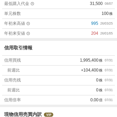
最低購入代金
31,500
08/07
り
た
単元株数
100
株
い
0
年初来高値
995
26/03/25
%
、
年初来安値
204
26/01/05
強
く
信用取引情報
売
り
信用買残
1,995,400
株
07/31
た
い
前週比
+104,400
株
07/31
3
7
信用売残
0
株
07/31
.
前週比
0
株
07/31
5
%
信用倍率
0.00
倍
07/31
現物信用売買内訳