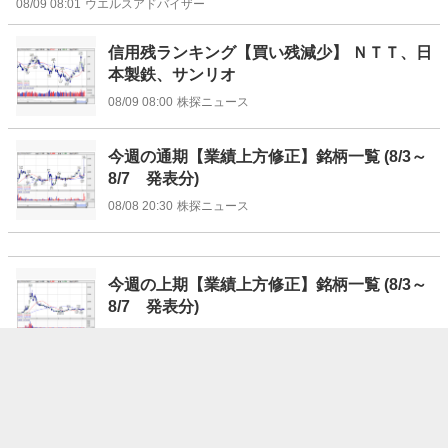
08/09 08:01
ウエルスアドバイザー
信用残ランキング【買い残減少】 ＮＴＴ、日
本製鉄、サンリオ
08/09 08:00
株探ニュース
今週の通期【業績上方修正】銘柄一覧 (8/3～
8/7 発表分)
08/08 20:30
株探ニュース
今週の上期【業績上方修正】銘柄一覧 (8/3～
8/7 発表分)
08/08 20:10
株探ニュース
驚愕の大発見から20年、新局面に突入する
「iPS細胞」関連妙味株6選 ＜株探トップ特
集＞