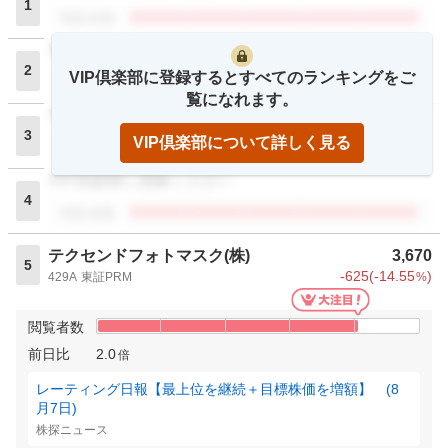
1
閲覧者数
VIP倶楽部に登録ください
2
VIP倶楽部に登録するとすべてのランキングをご
閲覧者数
覧になれます。
VIP倶楽部に登録ください
3
VIP倶楽部について詳しく見る
閲覧者数
VIP倶楽部に登録ください
4
閲覧者数
テクセンドフォトマスク(株)
3,670
5
-625
(
-14.55
)
429A
東証PRM
%
閲覧者数
前日比
2.0
倍
レーティング日報【最上位を継続＋目標株価を増額】 (8
月7日)
株探ニュース