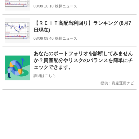
08/09 10:10
株探ニュース
【ＲＥＩＴ高配当利回り】ランキング (8月7
日現在)
08/09 09:40
株探ニュース
お
あなたのポートフォリオを診断してみません
知
か？資産配分やリスクのバランスを簡単にチ
ら
ェックできます。
せ
詳細はこちら
提供：資産運用ナビ