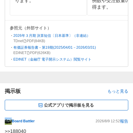
ります。
例数や受注数量の
得ます。
参照元（外部サイト）
2026年３月期 決算短信〔日本基準〕（非連結）
TDnet
PDF(
84KB
)
有価証券報告書－第19期(2025/04/01－2026/03/31)
EDINET
PDF(
626KB
)
EDINET（金融庁 電子開示システム）閲覧サイト
掲示板
もっと見る
公式アプリで掲示板を見る
報告
Board Battler
2026/8/9 12:52
掲
示
>>
188040