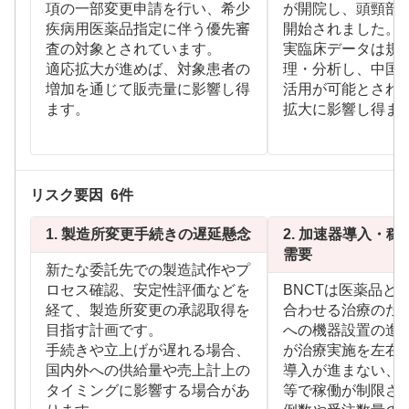
項の一部変更申請を行い、希少
が開院し、頭頸部
疾病用医薬品指定に伴う優先審
開始されました。
査の対象とされています。
実臨床データは規
適応拡大が進めば、対象患者の
理・分析し、中国
増加を通じて販売量に影響し得
活用が可能とされ
ます。
拡大に影響し得ま
リスク要因
6
件
1.
製造所変更手続きの遅延懸念
2.
加速器導入・稼
需要
新たな委託先での製造試作やプ
ロセス確認、安定性評価などを
BNCTは医薬品と
経て、製造所変更の承認取得を
合わせる治療のた
目指す計画です。
への機器設置の進
手続きや立上げが遅れる場合、
が治療実施を左右
国内外への供給量や売上計上の
導入が進まない、
タイミングに影響する場合があ
等で稼働が制限さ