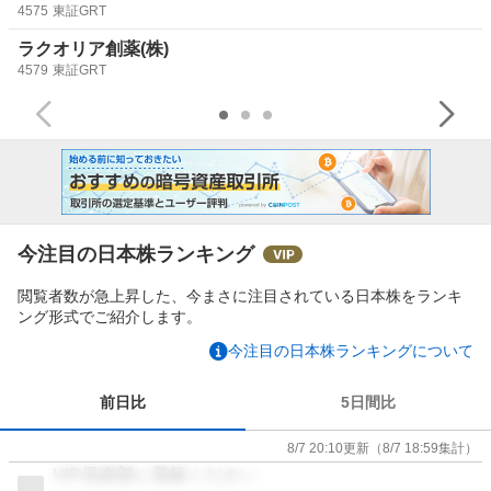
4575
東証GRT
ラクオリア創薬(株)
4579
東証GRT
今注目の日本株ランキング
閲覧者数が急上昇した、今まさに注目されている日本株をランキ
ング形式でご紹介します。
今注目の日本株ランキングについて
前日比
5日間比
8/7 20:10
更新
（
8/7 18:59
集計）
VIP倶楽部に登録ください