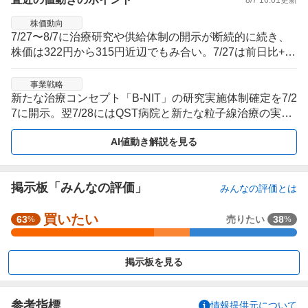
株価動向
7/27〜8/7に治療研究や供給体制の開示が断続的に続き、
株価は322円から315円近辺でもみ合い。7/27は前日比+5.
23％の322円まで上昇後、材料が複数日に分散し値幅を伴
いながら方向感を探る局面。
事業戦略
新たな治療コンセプト「B-NIT」の研究実施体制確定を7/2
7に開示。翌7/28にはQST病院と新たな粒子線治療の実現
に向けた基本合意も発表され、研究開発の材料が短期間に
AI値動き解説を見る
連続した。
掲示板「みんなの評価」
みんなの評価とは
買いたい
強
63
売りたい
38
%
%
く
買
掲示板を見る
い
た
い
参考指標
情報提供元について