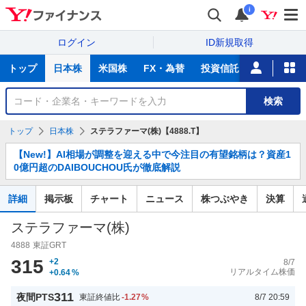
i
ログイン
ID新規取得
主
トップ
日本株
米国株
FX・為替
投資信託
ニュース
な
サ
銘
検索
ー
柄
ビ
を
トップ
日本株
ステラファーマ(株)【4888.T】
ス
検
お
索
【New!】AI相場が調整を迎える中で今注目の有望銘柄は？資産1
知
0億円超のDAIBOUCHOU氏が徹底解説
ら
せ
詳細
掲示板
チャート
ニュース
株つぶやき
決算
ステラファーマ(株)
4888
東証GRT
315
+2
8/7
リアルタイム株価
+0.64
%
311
夜間PTS
東証終値比
-1.27
%
8/7 20:59