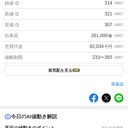
始値
314
08/07
高値
321
08/07
安値
307
08/07
出来高
261,000
株
08/07
売買代金
82,034
千円
08/07
値幅制限
233〜393
08/07
板気配を見る
医薬品
シ
ェ
ア
今日のAI値動き解説
直近の値動きのポイント
8/7 16:01
更新