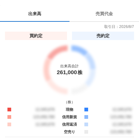
出来高
売買代金
取引日：
2026/8/7
買約定
売約定
出来高合計
261,000
株
（
株
）
買約定
12,345,678
現物
売約定
12,345,678
買約定
123,456,789
信用新規
売約定
123,456,789
買約定
12,345,678
信用返済
売約定
12,345,678
空売り
売約定
123,456,789