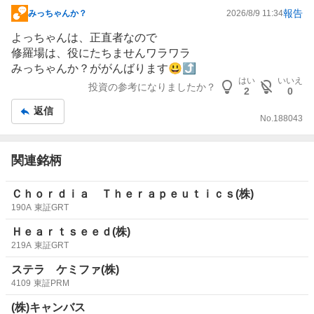
報告
みっちゃんか？
2026/8/9 11:34
掲
示
よっちゃんは、正直者なので
板
修羅場は、役にたちませんワラワラ
記
みっちゃんか？ががんばります😃⤴️
事
はい
いいえ
投資の参考になりましたか？
2
0
返信
No.
188043
関連銘柄
Ｃｈｏｒｄｉａ Ｔｈｅｒａｐｅｕｔｉｃｓ(株)
190A
東証GRT
Ｈｅａｒｔｓｅｅｄ(株)
219A
東証GRT
ステラ ケミファ(株)
4109
東証PRM
(株)キャンバス