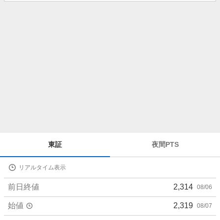
知
ら
せ
株
東証
夜間PTS
価
詳
リアルタイム表示
細
値
前日終値
2,314
08/06
始値
2,319
08/07