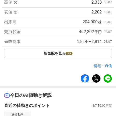
高値
2,333
08/07
安値
2,202
08/07
出来高
204,900
株
08/07
売買代金
462,302
千円
08/07
値幅制限
1,814〜2,814
08/07
板気配を見る
情報・通信
シ
ェ
ア
今日のAI値動き解説
直近の値動きのポイント
8/7 16:02
更新
株価動向