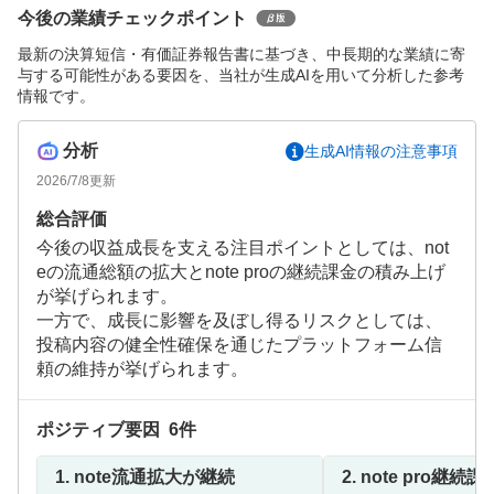
今後の業績チェックポイント
最新の決算短信・有価証券報告書に基づき、中長期的な業績に寄
与する可能性がある要因を、当社が生成AIを用いて分析した参考
情報です。
分析
生成AI情報の注意事項
2026/7/8
更新
総合評価
今後の収益成長を支える注目ポイントとしては、not
eの流通総額の拡大とnote proの継続課金の積み上げ
が挙げられます。
一方で、成長に影響を及ぼし得るリスクとしては、
投稿内容の健全性確保を通じたプラットフォーム信
頼の維持が挙げられます。
ポジティブ要因
6
件
1.
note流通拡大が継続
2.
note pro継続