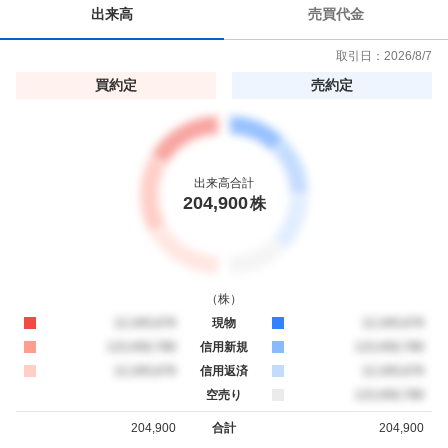
出来高
売買代金
取引日：
2026/8/7
買約定
売約定
出来高合計
204,900
株
（
株
）
買約定
12,345,678
現物
売約定
12,345,678
買約定
123,456,789
信用新規
売約定
123,456,789
買約定
12,345,678
信用返済
売約定
12,345,678
空売り
売約定
123,456,789
204,900
合計
204,900
買約定
売約定