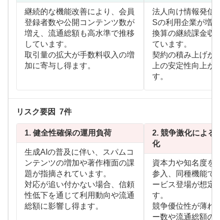
継続的な機能改善により、会員
法人向け情報発信メ
登録者数や公開コンテンツ数が
Sの利用企業が増え
増え、流通総額も高水準で推移
換算の継続課金収
しています。
ています。
取引量の拡大が手数料収入の増
契約の積み上げが
加に寄与し得ます。
上の安定性向上が
す。
リスク要因
7
件
1.
健全性確保の運用負荷
2.
競争激化による
化
生成AIの普及に伴い、スパムコ
ンテンツの増加や著作権面の課
資本力や知名度を
題が指摘されています。
参入、同種機能で
対応が追い付かない場合、信頼
ービス登場が想定
性低下を通じて利用動向や流通
す。
総額に影響し得ます。
競争優位性が薄れ
ー数や流通総額の