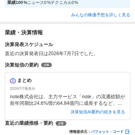
業績
100
%
ニュース
0
%
テクニカル
0
%
みんなの株価予想を詳しく見る
業績・決算情報
決算発表スケジュール
直近の決算発表日は2026年7月7日でした。
決算短信の要約
まとめ
2026/7/7
発表分
note株式会社は、主力サービス「note」の流通総額が
前年同期比24.6%増の64.84億円に成長するなど、好
調な業績を記録しました。売上高は32.2%増の26.04
決算短信AI要約の続きを見る
億円、営業利益は2,176.1%増の5.38億円と大幅に伸
直近の業績推移・要約
長し、通期業績予想も上方修正されています。自己
資本比率も70.1%に改善し、財務基盤の強化が進んで
情報提供元：
バフェット・コード