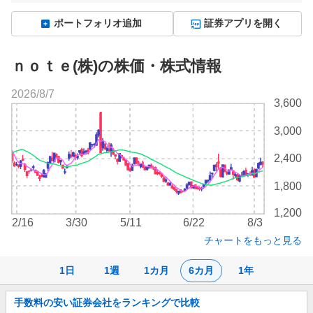
ポートフォリオ追加
証券アプリを開く
ｎｏｔｅ(株)の株価・株式情報
2026/8/7
株
3,600
価
チ
3,000
ャ
ー
2,400
ト
1,800
1,200
2/16
3/30
5/11
6/22
8/3
チャートをもっと見る
1日
1週
1カ月
6カ月
1年
お
手数料の安い証券会社をランキングで比較