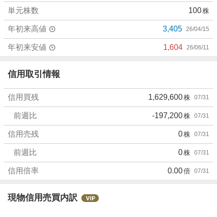
、
単元株数
100
株
強
年初来高値
3,405
26/04/15
く
売
年初来安値
1,604
26/06/11
り
た
信用取引情報
い
5
0
信用買残
1,629,600
株
07/31
%
前週比
-197,200
株
07/31
信用売残
0
株
07/31
前週比
0
株
07/31
信用倍率
0.00
倍
07/31
現物信用売買内訳