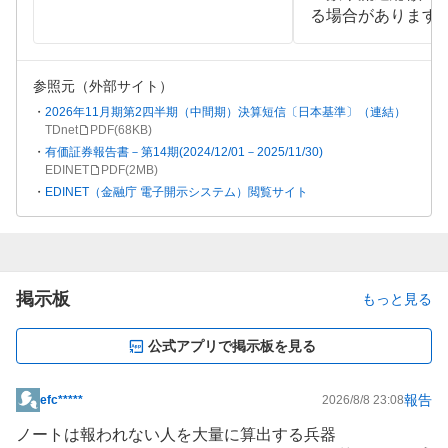
る場合があります
参照元（外部サイト）
2026年11月期第2四半期（中間期）決算短信〔日本基準〕（連結）
TDnet
PDF(
68KB
)
有価証券報告書－第14期(2024/12/01－2025/11/30)
EDINET
PDF(
2MB
)
EDINET（金融庁 電子開示システム）閲覧サイト
掲示板
もっと見る
公式アプリで掲示板を見る
報告
efc*****
2026/8/8 23:08
掲
示
ノートは報われない人を大量に算出する兵器