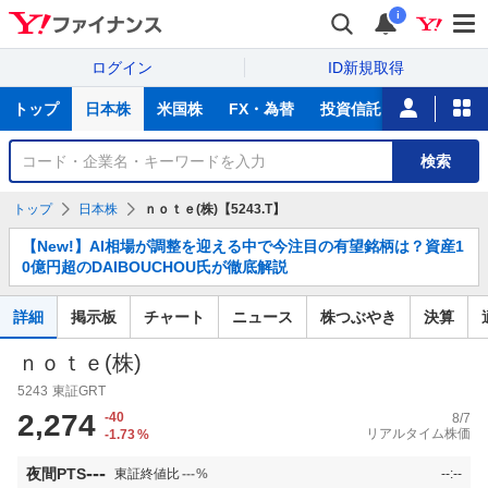
i
ログイン
ID新規取得
主
トップ
日本株
米国株
FX・為替
投資信託
ニュース
な
サ
銘
検索
ー
柄
ビ
を
トップ
日本株
ｎｏｔｅ(株)【5243.T】
ス
検
お
索
【New!】AI相場が調整を迎える中で今注目の有望銘柄は？資産1
知
0億円超のDAIBOUCHOU氏が徹底解説
ら
せ
詳細
掲示板
チャート
ニュース
株つぶやき
決算
ｎｏｔｅ(株)
5243
東証GRT
2,274
-40
8/7
リアルタイム株価
-1.73
%
---
夜間PTS
東証終値比
---
%
--:--