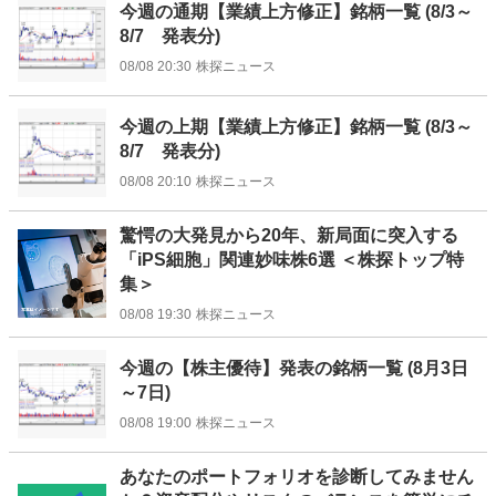
今週の通期【業績上方修正】銘柄一覧 (8/3～
8/7 発表分)
08/08 20:30
株探ニュース
今週の上期【業績上方修正】銘柄一覧 (8/3～
8/7 発表分)
08/08 20:10
株探ニュース
驚愕の大発見から20年、新局面に突入する
「iPS細胞」関連妙味株6選 ＜株探トップ特
集＞
08/08 19:30
株探ニュース
今週の【株主優待】発表の銘柄一覧 (8月3日
～7日)
08/08 19:00
株探ニュース
お
あなたのポートフォリオを診断してみません
知