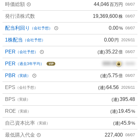
%
時価総額
44,046
百万円
08/07
、
買
発行済株式数
19,369,600
株
08/07
い
配当利回り
0.00
%
（会社予想）
08/07
た
い
1株配当
0.00
円
（会社予想）
2026/11
0
%
PER
35.22
(連)
倍
（会社予想）
08/07
、
PER
000.00
倍
様
（過去3年平均）
00/00
子
PBR
5.75
(連)
倍
（実績）
08/07
見
0
EPS
64.56
(連)
（会社予想）
2026/11
%
、
BPS
395.48
(連)
（実績）
売
ROE
19.45
(連)
%
（実績）
り
た
自己資本比率
45.9
(連)
%
（実績）
い
0
最低購入代金
227,400
08/07
%