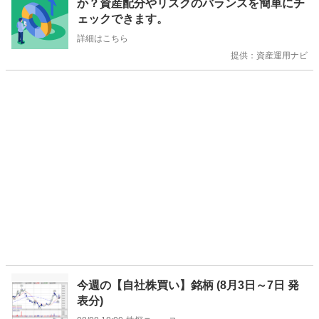
か？資産配分やリスクのバランスを簡単にチ
ら
ェックできます。
せ
詳細はこちら
提供：資産運用ナビ
今週の【自社株買い】銘柄 (8月3日～7日 発
表分)