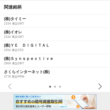
関連銘柄
(株)タイミー
215A
東証GRT
(株)イオレ
2334
東証GRT
(株)ＹＥ ＤＩＧＩＴＡＬ
2354
東証STD
(株)Ｓｙｎｓｐｅｃｔｉｖｅ
290A
東証GRT
さくらインターネット(株)
3778
東証PRM