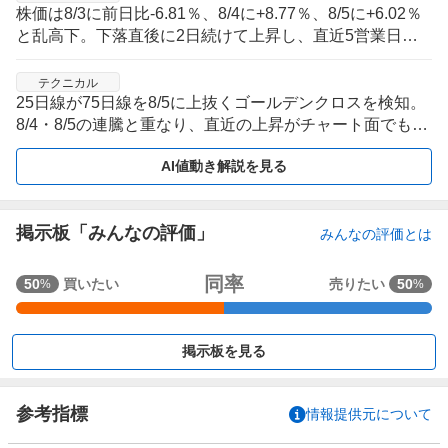
株価は8/3に前日比-6.81％、8/4に+8.77％、8/5に+6.02％
と乱高下。下落直後に2日続けて上昇し、直近5営業日は
値幅を伴う切り返し局面にある。
テクニカル
25日線が75日線を8/5に上抜くゴールデンクロスを検知。
8/4・8/5の連騰と重なり、直近の上昇がチャート面でも確
認された形。
AI値動き解説を見る
掲示板「みんなの評価」
みんなの評価とは
強
同率
50
買いたい
売りたい
50
%
%
く
買
い
掲示板を見る
た
い
5
参考指標
情報提供元について
0