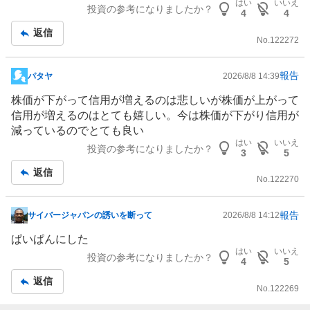
板
はい
いいえ
投資の参考になりましたか？
4
4
記
返信
事
No.
122272
報告
パタヤ
2026/8/8 14:39
掲
示
株価が下がって信用が増えるのは悲しいが株価が上がって
板
信用が増えるのはとても嬉しい。今は株価が下がり信用が
記
減っているのでとても良い
事
はい
いいえ
投資の参考になりましたか？
3
5
返信
No.
122270
報告
サイバージャパンの誘いを断って
2026/8/8 14:12
掲
示
ぱいぱんにした
板
はい
いいえ
投資の参考になりましたか？
4
5
記
返信
事
No.
122269