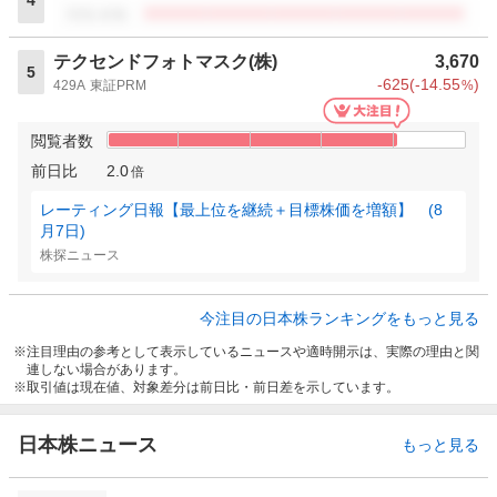
4
閲覧者数
テクセンドフォトマスク(株)
3,670
5
-625
(
-14.55
)
429A
東証PRM
%
閲覧者数
前日比
2.0
倍
レーティング日報【最上位を継続＋目標株価を増額】 (8
月7日)
株探ニュース
今注目の日本株ランキングをもっと見る
注目理由の参考として表示しているニュースや適時開示は、実際の理由と関
連しない場合があります。
取引値は現在値、対象差分は前日比・前日差を示しています。
日本株ニュース
もっと見る