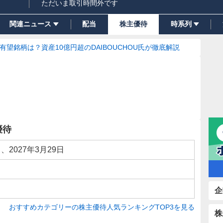
ただいま取引時間外です
関連ニュース
配当
株主優待
時系列
の有望銘柄は？資産10億円超のDAIBOUCHOU氏が徹底解説
優待
日、2027年3月29日
企
おすすめカテゴリーの株主優待人気ランキングTOP3を見る
株