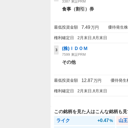
3387
東証PRM
食事（割引）券
7.49
最低投資金額
優待発生株
万円
権利確定日
2月末日,8月末日
(株)ＩＤＯＭ
3
7599
東証PRM
その他
12.87
最低投資金額
優待発生
万円
権利確定日
2月末日,8月末日
この銘柄を見た人はこんな銘柄も見
ライク
+0.47
山王
%