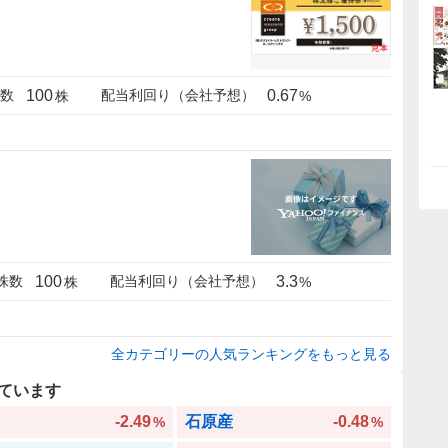
100
0.67
数
配当利回り（会社予想）
株
%
100
3.3
株数
配当利回り（会社予想）
株
%
全カテゴリーの人気ランキングをもっと見る
ています
-2.49
石原産
-0.48
%
%