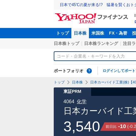
日本で45℃の夏が来る!? 猛暑を賢くお
トップ
日本株
米国株
FX・為替
日本株トップ
日本株ランキング
注目ラ
ポートフォリオ
ログインしてポート
トップ
日本株
日本カーバイド工業(株)【40
東証PRM
4064
化学
日本カーバイド工業
3,540
-10
(
-0.
前日比