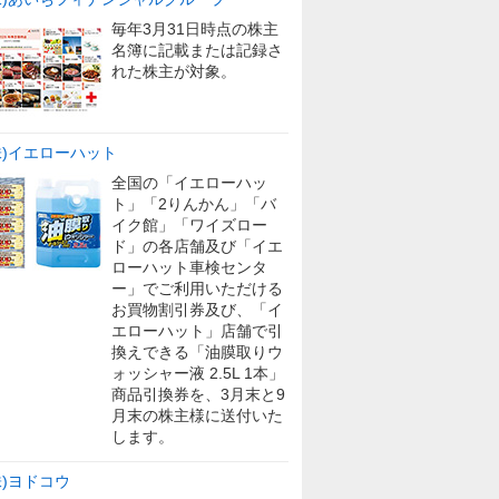
毎年3月31日時点の株主
名簿に記載または記録さ
れた株主が対象。
株)イエローハット
全国の「イエローハッ
ト」「2りんかん」「バ
イク館」「ワイズロー
ド」の各店舗及び「イエ
ローハット車検センタ
ー」でご利用いただける
お買物割引券及び、「イ
エローハット」店舗で引
換えできる「油膜取りウ
ォッシャー液 2.5L 1本」
商品引換券を、3月末と9
月末の株主様に送付いた
します。
株)ヨドコウ