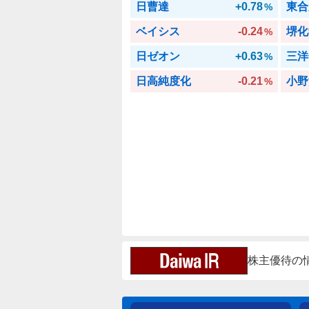
日曹達
+0.78
東合
%
ベイシス
-0.24
堺化
%
日ゼオン
+0.63
三洋
%
日高純度化
-0.21
小野
%
株主優待の