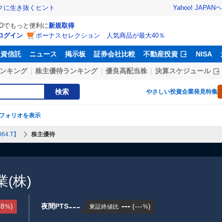
Yahoo! JAPAN
ヘ
トクに生き抜くヒント
IDでもっと便利に
新規取得
ログイン
ボーナスセレクション 人気商品が最大40％
投資信託
ニュース
掲示板
証券会社比較
不動産投資
NISA
ンキング
株主優待ランキング
優良高配当株
決算スケジュール
検索
やさしい投資
企業発見特集
フォリオを表示
64.T】
株主優待
(株)
---
---
28
)
夜間PTS
(
---
)
東証終値比
%
%