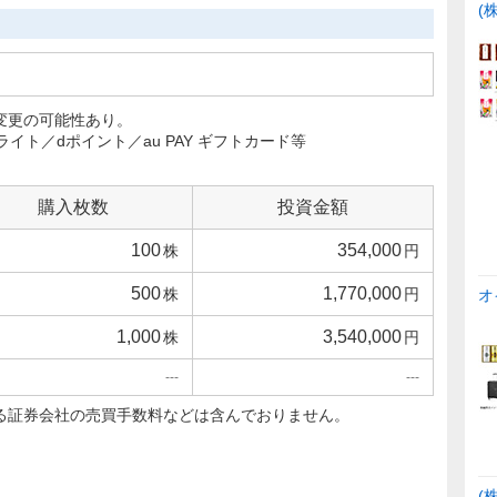
(
変更の可能性あり。
ライト／dポイント／au PAY ギフトカード等
購入枚数
投資金額
100
354,000
株
円
500
1,770,000
株
円
オ
1,000
3,540,000
株
円
---
---
る証券会社の売買手数料などは含んでおりません。
(