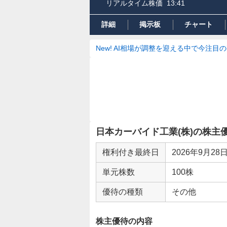
リアルタイム株価
13:41
詳細
掲示板
チャート
New! AI相場が調整を迎える中で今注目
日本カーバイド工業(株)の株主
権利付き最終日
2026年9月28
単元株数
100株
優待の種類
その他
株主優待の内容