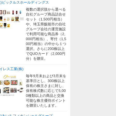
株)ピックルスホールディングス
複数の選択肢から選べる
自社グループ商品詰合せ
セット（1,500円相当）
や、埼玉県飯能市の自社
グループ会社の運営施設
で利用可能な商品券（2,
000円相当）、寄付（1,5
00円相当）の中から１つ
選択。さらに200株以上
でQUOカード（2,000円
分）を贈呈。
イレス工業(株)
毎年9月末および3月末を
基準日とし、300株以上
保有の株主さまに対し、
保有株式数に応じて5,00
0種類以上の商品と交換
可能な株主優待ポイント
を贈呈いたします。
株)あいちフィナンシャルグループ