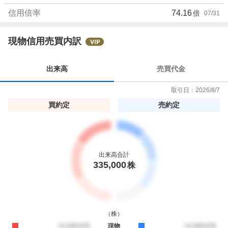
信用倍率
74.16
倍
07/31
現物信用売買内訳
出来高
売買代金
取引日：
2026/8/7
買約定
売約定
出来高合計
335,000
株
（
株
）
買約定
12,345,678
現物
売約定
12,345,678