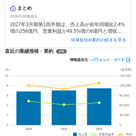
まとめ
2026/7/30
発表分
2027年3月期第1四半期は、売上高が前年同期比2.4%
増の256億円、営業利益が49.5%増の6億円と増収増
益を達成しました。高付加価値製品の拡販や販売数
決算短信AI要約の続きを見る
量の増加が寄与した一方、通期予想は営業利益が前
直近の業績推移・要約
期比19.6%減の41億円と減益見通しが継続してお
り、原材料価格高騰への対応が引き続き焦点となっ
情報提供元：
バフェット・コード
ています。