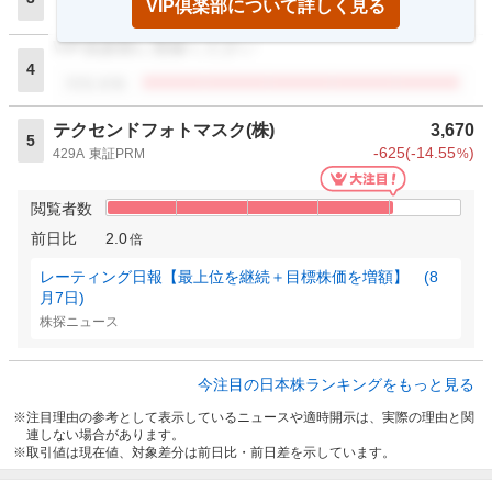
VIP倶楽部について詳しく見る
閲覧者数
VIP倶楽部に登録ください
4
閲覧者数
テクセンドフォトマスク(株)
3,670
5
-625
(
-14.55
)
429A
東証PRM
%
閲覧者数
前日比
2.0
倍
レーティング日報【最上位を継続＋目標株価を増額】 (8
月7日)
株探ニュース
今注目の日本株ランキングをもっと見る
注目理由の参考として表示しているニュースや適時開示は、実際の理由と関
連しない場合があります。
取引値は現在値、対象差分は前日比・前日差を示しています。