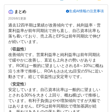
生成AI情報の注意事項
まとめ
2026/8/1
更新
過去12四半期は業績が改善傾向です。純利益率・営
業利益率が前年同期比で持ち直し、自己資本比率も
落ち着いており、売上高とEPSは前年同期比で伸び
が続いています。
〈収益性〉
改善傾向です。営業利益率と純利益率は前年同期比
で緩やかに改善し、直近も上向きの勢いがありま
す。ROEは一般的に望ましいとされる8～10%に概ね
沿う水準で推移し、ROAもおおむね目安の5%に近い
動きです。総じて収益性は安定寄りです。
〈安定性〉
安定しています。自己資本比率は一般的に望ましい
とされる30%を大きく上回り、概ね横ばいで推移し
ています。有利子負債はやや増加傾向ですが大幅で
はありません。EPSは前年同期比で増加基調が続
き、振れはあるものの落ち着いています。