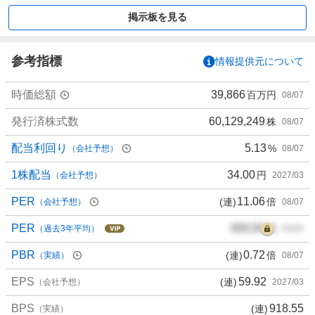
買
掲示板を見る
い
た
い
参考指標
情報提供元について
0
%
時価総額
39,866
百万円
08/07
、
買
発行済株式数
60,129,249
株
08/07
い
た
配当利回り
5.13
%
（会社予想）
08/07
い
0
1株配当
34.00
円
（会社予想）
2027/03
%
PER
11.06
(連)
倍
（会社予想）
08/07
、
様
PER
000.00
倍
（過去3年平均）
00/00
子
見
PBR
0.72
(連)
倍
（実績）
08/07
0
EPS
59.92
(連)
%
（会社予想）
2027/03
、
BPS
918.55
(連)
（実績）
売