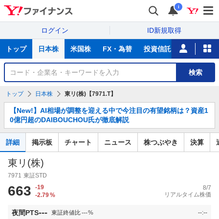
i
ログイン
ID新規取得
主
トップ
日本株
米国株
FX・為替
投資信託
ニュース
な
サ
銘
検索
ー
柄
ビ
を
トップ
日本株
東リ(株)【7971.T】
ス
検
お
索
【New!】AI相場が調整を迎える中で今注目の有望銘柄は？資産1
知
0億円超のDAIBOUCHOU氏が徹底解説
ら
せ
詳細
掲示板
チャート
ニュース
株つぶやき
決算
東リ(株)
7971
東証STD
663
-19
8/7
リアルタイム株価
-2.79
%
---
夜間PTS
東証終値比
---
%
--:--