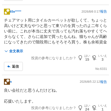
報告
65e*****
2026/8/6 0:17
掲
示
チェアマット用にタイルカーペットが欲しくて、ちょっと
板
高いけど丈夫なやつと思って東リのを買ったのよ二年くら
記
い前に。これが本当に丈夫で洗っても汚れ落ちやすくてヘ
事
タらなくて、さらに追加で買ったもんね。猫ちゃんが高齢
になってきたので階段用にもそろそろ買う。株も余裕資金
が出来たら追加したい。
全文表示
はい
いいえ
投資の参考になりましたか？
15
3
返信
No.
6331
報告
n
2026/8/5 22:12
掲
示
良い会社だと思うんだけどね。
板
記
応援いたします。
事
はい
いいえ
投資の参考になりましたか？
24
1