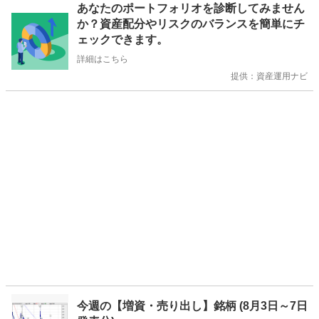
あなたのポートフォリオを診断してみません
知
か？資産配分やリスクのバランスを簡単にチ
ら
ェックできます。
せ
詳細はこちら
提供：資産運用ナビ
今週の【増資・売り出し】銘柄 (8月3日～7日