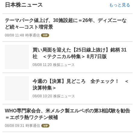
日本株ニュース
もっと見る
テーマパーク値上げ、30施設超に＝26年、ディズニーな
ど続々―コスト増背景
08/08 11:48
時事通信
買い局面を迎えた【25日線上抜け】銘柄 31
社 ＜テクニカル特集＞ 8月7日版
08/08 11:20
株探ニュース
今週の【決算】見どころ 全チェック！ ＜
決算特集＞
08/08 10:20
株探ニュース
WHO専門家会合、米メルク製エルベボの第3相試験を勧告
＝エボラ熱ワクチン候補
08/08 09:31
時事通信
お