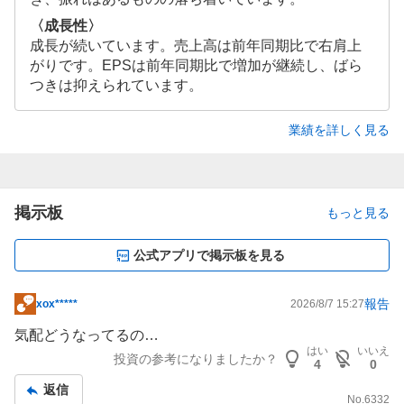
〈成長性〉
成長が続いています。売上高は前年同期比で右肩上
がりです。EPSは前年同期比で増加が継続し、ばら
つきは抑えられています。
業績を詳しく見る
掲示板
もっと見る
公式アプリで掲示板を見る
報告
xox*****
2026/8/7 15:27
掲
示
気配どうなってるの…
板
はい
いいえ
投資の参考になりましたか？
4
0
記
返信
事
No.
6332