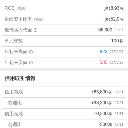
り
ROE
8.93
(連)
%
（実績）
た
い
自己資本比率
52.0
(連)
%
（実績）
0
最低購入代金
66,300
08/07
%
、
単元株数
100
株
強
く
年初来高値
822
26/02/05
売
り
年初来安値
585
26/05/20
た
い
信用取引情報
1
0
信用買残
763,800
株
07/31
0
%
前週比
+93,300
株
07/31
信用売残
10,300
株
07/31
前週比
-500
株
07/31