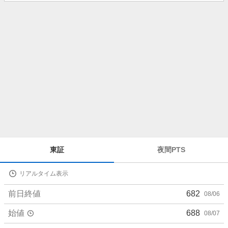
知
ら
せ
株
東証
夜間PTS
価
詳
リアルタイム表示
細
値
前日終値
682
08/06
始値
688
08/07