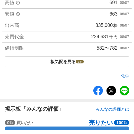
高値
691
08/07
安値
663
08/07
出来高
335,000
株
08/07
売買代金
224,631
千円
08/07
値幅制限
582〜782
08/07
板気配を見る
化学
シ
ェ
ア
掲示板「みんなの評価」
みんなの評価とは
売りたい
強
0
買いたい
100
%
%
く