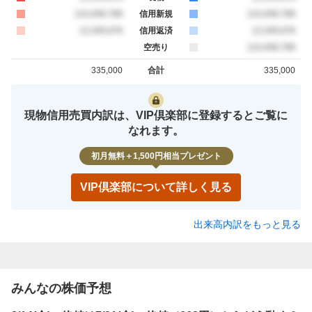
買約定
123,456,789
信用新規
売約定
123,456,789
買約定
12,345,678
信用返済
売約定
12,345,678
空売り
売約定
123,456,789
335,000
合計
335,000
買約定
売約定
現物信用売買内訳は、VIP倶楽部に登録するとご覧に
なれます。
初月無料＋1,500円相当プレゼント
VIP倶楽部について詳しく見る
出来高内訳をもっと見る
みんなの株価予想