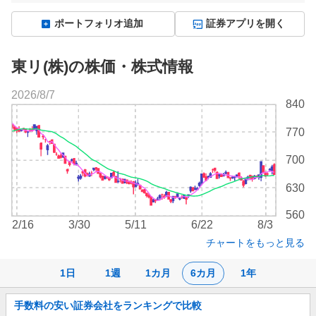
ポートフォリオ追加
証券アプリを開く
東リ(株)の株価・株式情報
2026/8/7
株
840
価
チ
770
ャ
ー
700
ト
630
560
2/16
3/30
5/11
6/22
8/3
チャートをもっと見る
1日
1週
1カ月
6カ月
1年
お
手数料の安い証券会社をランキングで比較