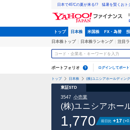
日本で45℃の夏が来る!? 猛暑を賢くお
トップ
日本株
米国株
FX・為替
日本株トップ
日本株ランキング
注目ラ
ポートフォリオ
ログインしてポート
トップ
日本株
(株)ユニシアホールディングス
東証STD
3547
小売業
(株)ユニシアホー
1,770
+17
(
+0
前日比