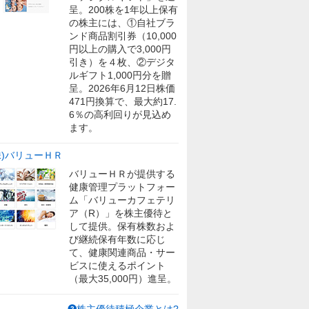
呈。200株を1年以上保有
の株主には、①自社ブラ
ンド商品割引券（10,000
円以上の購入で3,000円
引き）を４枚、②デジタ
ルギフト1,000円分を贈
呈。2026年6月12日株価
471円換算で、最大約17.
6％の高利回りが見込め
ます。
株)バリューＨＲ
バリューＨＲが提供する
健康管理プラットフォー
ム「バリューカフェテリ
ア（R）」を株主優待と
して提供。保有株数およ
び継続保有年数に応じ
て、健康関連商品・サー
ビスに使えるポイント
（最大35,000円）進呈。
株主優待積極企業とは?