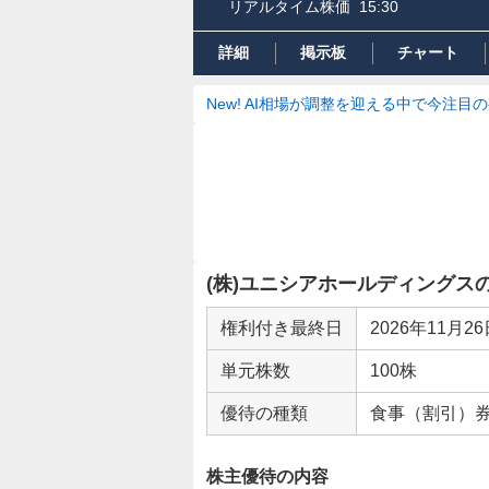
リアルタイム株価
15:30
詳細
掲示板
チャート
New! AI相場が調整を迎える中で今注目
(株)ユニシアホールディングス
権利付き最終日
2026年11月2
単元株数
100株
優待の種類
食事（割引）
株主優待の内容