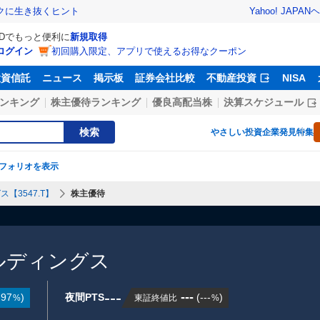
Yahoo! JAPAN
ヘ
トクに生き抜くヒント
IDでもっと便利に
新規取得
ログイン
初回購入限定、アプリで使えるお得なクーポン
投資信託
ニュース
掲示板
証券会社比較
不動産投資
NISA
ンキング
株主優待ランキング
優良高配当株
決算スケジュール
検索
やさしい投資
企業発見特集
フォリオを表示
【3547.T】
株主優待
ルディングス
---
---
.97
)
夜間PTS
(
---
)
東証終値比
%
%