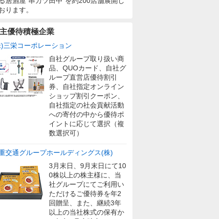
る居酒屋”串カツ田中”を約200店舗展開し
おります。
主優待積極企業
株)三栄コーポレーション
自社グループ取り扱い商
品、QUOカード、自社グ
ループ直営店優待割引
券、自社指定オンライン
ショップ割引クーポン、
自社指定の社会貢献活動
への寄付の中から優待ポ
イントに応じて選択（複
数選択可）
重交通グループホールディングス(株)
3月末日、9月末日にて10
0株以上の株主様に、当
社グループにてご利用い
ただけるご優待券を年2
回贈呈、また、継続3年
以上の当社株式の保有か