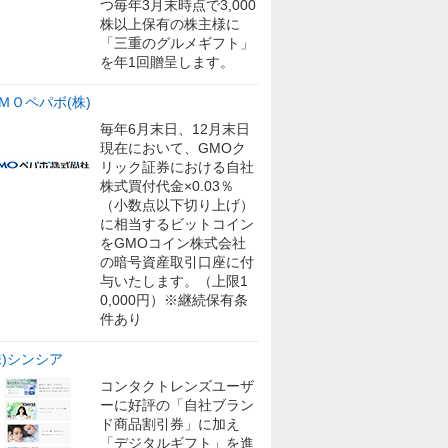
つ毎年3月末時点で3,000
株以上保有の株主様に
「三重のグルメギフト」
を年1回贈呈します。
ＭＯペパボ(株)
毎年6月末日、12月末日
現在において、GMOク
リック証券における自社
株式買付代金×0.03％
（小数点以下切り上げ）
に相当するビットコイン
をGMOコイン株式会社
の暗号資産取引口座に付
与いたします。（上限1
0,000円）※継続保有条
件あり
株)シンシア
コンタクトレンズユーザ
ーに好評の「自社ブラン
ド商品割引券」に加え
「デジタルギフト」を進