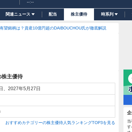
--:--
関連ニュース
配当
株主優待
時系列
の有望銘柄は？資産10億円超のDAIBOUCHOU氏が徹底解説
の株主優待
6日、2027年5月27日
券
企
当
おすすめカテゴリーの株主優待人気ランキングTOP3を見る
す