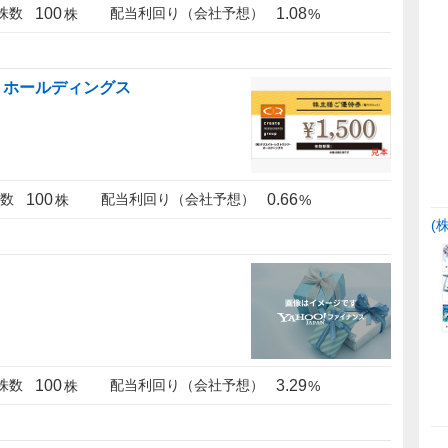
100
1.08
株数
配当利回り（会社予想）
株
%
・ホールディングス
100
0.66
数
配当利回り（会社予想）
株
%
(
100
3.29
株数
配当利回り（会社予想）
株
%