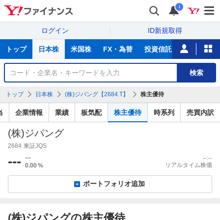
i
ログイン
ID新規取得
主
トップ
日本株
米国株
FX・為替
投資信託
ニュース
な
サ
銘
検索
ー
柄
ビ
を
トップ
日本株
(株)ジパング【2684.T】
株主優待
ス
検
索
当
企業情報
業績
板気配
株主優待
時系列
売買内訳
(株)ジパング
2684
東証JQS
---
---
--:--
リアルタイム株価
0.00
%
ポートフォリオ追加
(株)ジパングの株主優待