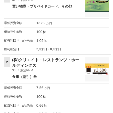
買い物券・プリペイドカード
その他
13.82
最低投資金額
万円
100
優待発生株数
株
1.09
配当利回り
%
（会社予想）
権利確定日
2月末日・8月末日
(株)クリエイト・レストランツ・ホー
2
ルディングス
3387
東証PRM
食事（割引）券
7.56
最低投資金額
万円
100
優待発生株数
株
0.66
配当利回り
%
（会社予想）