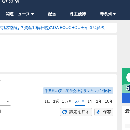
8/7 23:09
関連ニュース
配当
株主優待
時系列
の有望銘柄は？資産10億円超のDAIBOUCHOU氏が徹底解説
ト
手数料の安い証券会社をランキングで比較
1日
1週
1カ月
6カ月
1年
2年
10年
最
割
設定を戻す
保存