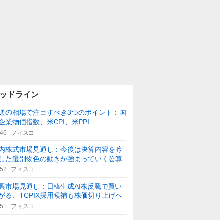
ッドライン
週の相場で注目すべき3つのポイント：国
企業物価指数、米CPI、米PPI
:46
フィスコ
内株式市場見通し：今後は決算内容を吟
した選別物色の動きが強まっていく公算
:52
フィスコ
興市場見通し：日韓生成AI株反騰で買い
がる、TOPIX採用候補も株価切り上げへ
:51
フィスコ