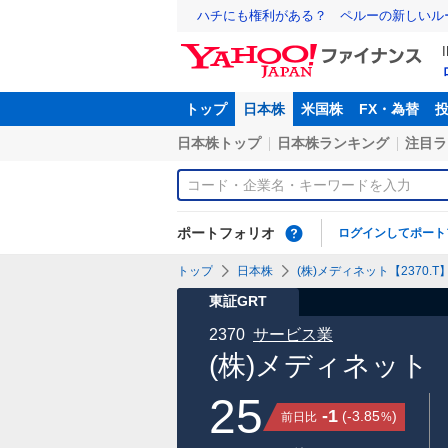
ハチにも権利がある？ ペルーの新しいル
トップ
日本株
米国株
FX・為替
日本株トップ
日本株ランキング
注目ラ
ポートフォリオ
ログインしてポート
トップ
日本株
(株)メディネット【2370.T
東証GRT
2370
サービス業
(株)メディネット
25
-1
(
-3.85
)
前日比
%