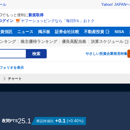
Yahoo! JAPAN
ヘ
ール
IDでもっと便利に
新規取得
ログイン
ヤフーショッピングなら「毎日5％」おトク
投資信託
ニュース
掲示板
証券会社比較
不動産投資
NISA
ンキング
株主優待ランキング
優良高配当株
決算スケジュール
検索
やさしい投資
企業発見特集
フォリオを表示
】
チャート
25.1
+0.1
夜間PTS
(
+0.40
)
東証終値比
%