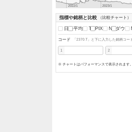
2022/1
2023/1
指標や銘柄と比較
（比較チャート）
日経平均
TOPIX
NYダウ
コード
「
2370.T
」と下に入力した銘柄コー
1
2
※ チャートはパフォーマンスで表示されます