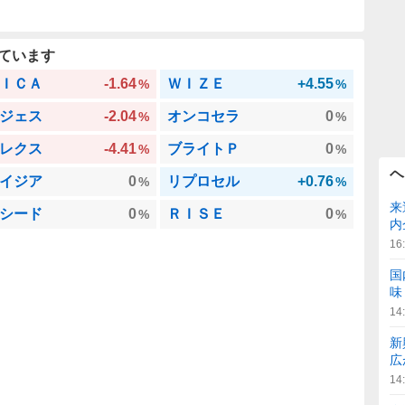
ています
ＩＣＡ
-1.64
ＷＩＺＥ
+4.55
%
%
ジェス
-2.04
オンコセラ
0
%
%
レクス
-4.41
ブライトＰ
0
%
%
ヘ
イジア
0
リプロセル
+0.76
%
%
来
シード
0
ＲＩＳＥ
0
%
%
内
16
国
味
14
新
広
14