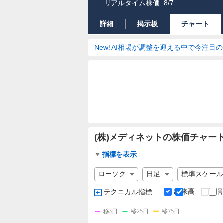
リアルタイム株価
8/7
詳細
掲示板
チャート
New! AI相場が調整を迎える中で今注目
(株)メディネットの株価チャー
チ
指標を表示
ャ
チ
ー
ャ
ト
ー
出来高
分
テクニカル指標
指
ト
標
の
移5日
移25日
移75日
設