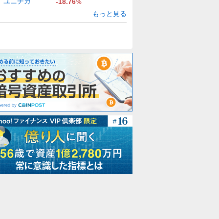
ユニチカ
-18.76
%
もっと見る