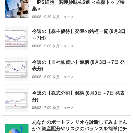
「iPS細胞」関連妙味株6選 ＜株探トップ特
集＞
08/08 19:30
株探ニュース
今週の【株主優待】発表の銘柄一覧 (8月3日
～7日)
08/08 19:00
株探ニュース
今週の【自社株買い】銘柄 (8月3日～7日 発
表分)
08/08 18:00
株探ニュース
今週の【株式分割】銘柄 (8月3日～7日 発表
分)
08/08 17:00
株探ニュース
お
あなたのポートフォリオを診断してみません
知
か？資産配分やリスクのバランスを簡単にチ
ら