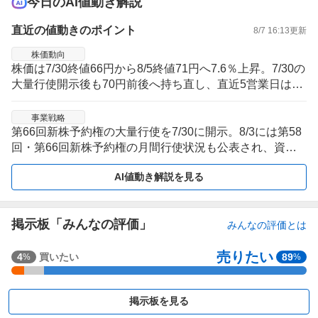
今日のAI値動き解説
直近の値動きのポイント
8/7 16:13
更新
株価動向
株価は7/30終値66円から8/5終値71円へ7.6％上昇。7/30の
大量行使開示後も70円前後へ持ち直し、直近5営業日は戻
りを試す推移。
事業戦略
第66回新株予約権の大量行使を7/30に開示。8/3には第58
回・第66回新株予約権の月間行使状況も公表され、資金
調達関連の開示が連続した局面。
AI値動き解説を見る
掲示板「みんなの評価」
みんなの評価とは
売りたい
強
4
買いたい
89
%
%
く
買
掲示板を見る
い