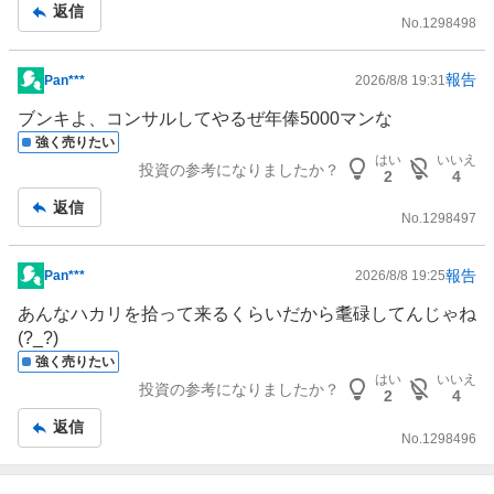
返信
No.
1298498
報告
Pan***
2026/8/8 19:31
掲
示
ブンキよ、コンサルしてやるぜ年俸5000マンな
板
強く売りたい
はい
いいえ
記
投資の参考になりましたか？
2
4
事
返信
No.
1298497
報告
Pan***
2026/8/8 19:25
掲
示
あんなハカリを拾って来るくらいだから耄碌してんじゃね
板
(?_?)
記
強く売りたい
はい
いいえ
事
投資の参考になりましたか？
2
4
返信
No.
1298496