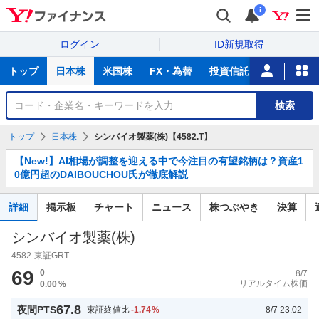
i
ログイン
ID新規取得
主
トップ
日本株
米国株
FX・為替
投資信託
ニュース
な
サ
銘
検索
ー
柄
ビ
を
トップ
日本株
シンバイオ製薬(株)【4582.T】
ス
検
お
索
【New!】AI相場が調整を迎える中で今注目の有望銘柄は？資産1
知
0億円超のDAIBOUCHOU氏が徹底解説
ら
せ
詳細
掲示板
チャート
ニュース
株つぶやき
決算
シンバイオ製薬(株)
4582
東証GRT
69
0
8/7
リアルタイム株価
0.00
%
67.8
夜間PTS
東証終値比
-1.74
%
8/7 23:02