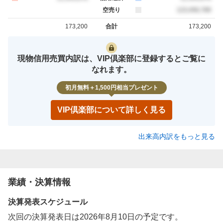
空売り
売約定
123,456,789
173,200
合計
173,200
買約定
売約定
現物信用売買内訳は、VIP倶楽部に登録するとご覧に
なれます。
初月無料＋1,500円相当プレゼント
VIP倶楽部について詳しく見る
出来高内訳をもっと見る
業績・決算情報
決算発表スケジュール
次回の決算発表日は2026年8月10日の予定です。