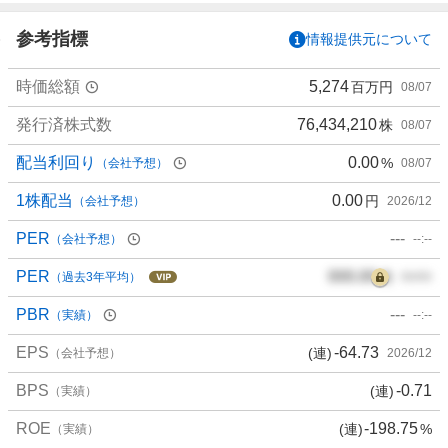
た
い
参考指標
情報提供元について
4
.
時価総額
5,274
百万円
08/07
4
4
発行済株式数
76,434,210
株
08/07
%
、
配当利回り
0.00
%
（会社予想）
08/07
買
い
1株配当
0.00
円
（会社予想）
2026/12
た
PER
---
（会社予想）
--:--
い
0
PER
000.00
倍
（過去3年平均）
00/00
%
、
PBR
---
（実績）
--:--
様
EPS
-64.73
(連)
子
（会社予想）
2026/12
見
BPS
-0.71
(連)
（実績）
6
.
ROE
-198.75
(連)
%
（実績）
6