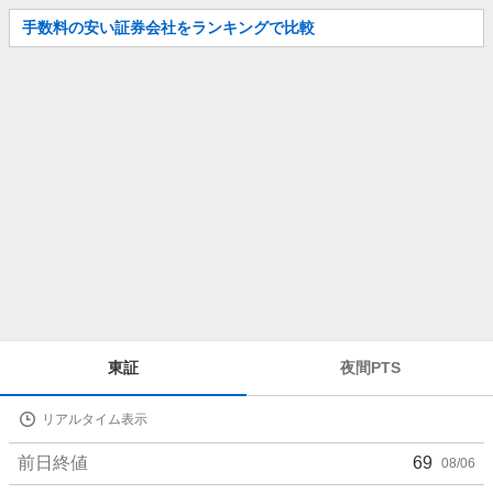
お
手数料の安い証券会社をランキングで比較
知
ら
せ
株
東証
夜間PTS
価
詳
リアルタイム表示
細
値
前日終値
69
08/06