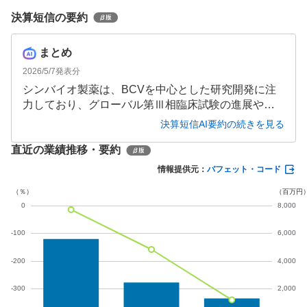
決算短信の要約
まとめ
2026/5/7
発表分
シンバイオ製薬は、BCVを中心とした研究開発に注
力しており、グローバル第Ⅲ相臨床試験の進展や新
たな適応症の探索など、開発が着実に進んでいま
決算短信AI要約の続きを見る
す。一方で、主力製品の売上減少と研究開発費の増
直近の業績推移・要約
加により、当四半期の損失が拡大しています。今後
の研究開発の進展や資金調達の成否が、事業の継続
情報提供元：
バフェット・コード
性に大きく影響する可能性があります。