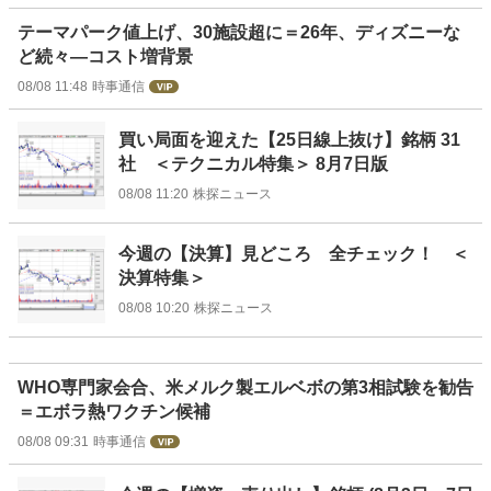
テーマパーク値上げ、30施設超に＝26年、ディズニーな
ど続々―コスト増背景
08/08 11:48
時事通信
買い局面を迎えた【25日線上抜け】銘柄 31
社 ＜テクニカル特集＞ 8月7日版
08/08 11:20
株探ニュース
今週の【決算】見どころ 全チェック！ ＜
決算特集＞
08/08 10:20
株探ニュース
WHO専門家会合、米メルク製エルベボの第3相試験を勧告
＝エボラ熱ワクチン候補
08/08 09:31
時事通信