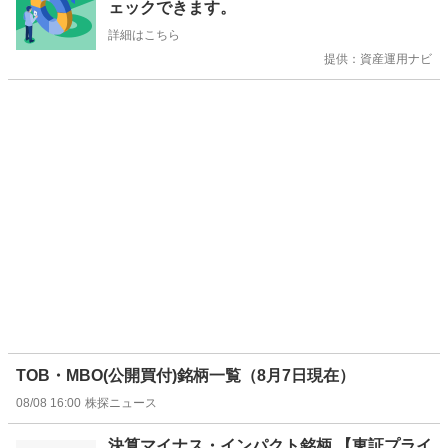
ェックできます。
せ
詳細はこちら
提供：資産運用ナビ
TOB・MBO(公開買付)銘柄一覧（8月7日現在）
08/08 16:00
株探ニュース
決算マイナス・インパクト銘柄 【東証プライ