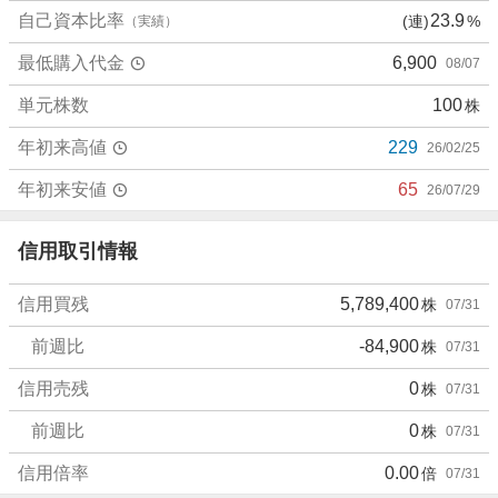
7
自己資本比率
23.9
(連)
%
（実績）
%
最低購入代金
6,900
08/07
、
売
単元株数
100
株
り
た
年初来高値
229
26/02/25
い
0
年初来安値
65
26/07/29
%
、
信用取引情報
強
く
信用買残
5,789,400
株
07/31
売
り
前週比
-84,900
株
07/31
た
い
信用売残
0
株
07/31
8
前週比
0
株
07/31
8
.
信用倍率
0.00
倍
07/31
8