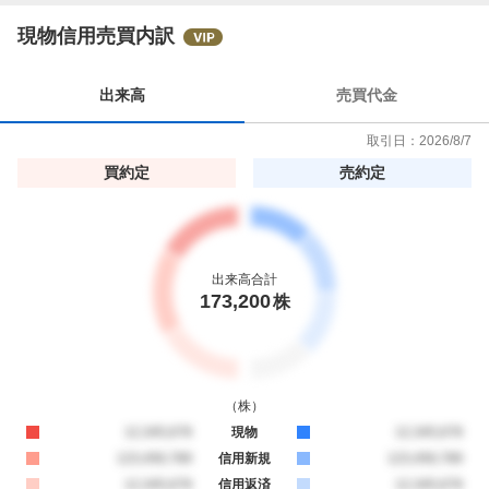
9
%
現物信用売買内訳
出来高
売買代金
取引日：
2026/8/7
買約定
売約定
出来高合計
173,200
株
（
株
）
買約定
12,345,678
現物
売約定
12,345,678
買約定
123,456,789
信用新規
売約定
123,456,789
買約定
12,345,678
信用返済
売約定
12,345,678