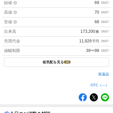
始値
69
08/07
高値
70
08/07
安値
68
08/07
出来高
173,200
株
08/07
売買代金
11,929
千円
08/07
値幅制限
39〜99
08/07
板気配を見る
医薬品
OTC（---）
シ
ェ
ア