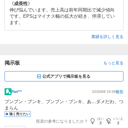
〈成長性〉
伸び悩んでいます。売上高は前年同期比で減少傾向
です。EPSはマイナス幅の拡大が続き、停滞してい
ます。
業績を詳しく見る
掲示板
もっと見る
公式アプリで掲示板を見る
報告
Pan***
2026/8/8 19:39
掲
示
ブンブン・ブンキ、ブンブン・ブンキ、あ…ダメだわ、つ
板
まらん
記
強く売りたい
はい
いいえ
事
投資の参考になりましたか？
2
2