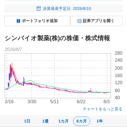
決算発表予定日
2026/8/10
ポートフォリオ追加
証券アプリを開く
シンバイオ製薬(株)の株価・株式情報
2026/8/7
株
280
価
240
チ
200
ャ
ー
160
ト
120
80
40
2/16
3/30
5/11
6/22
8/3
チャートをもっと見る
1日
1週
1カ月
6カ月
1年