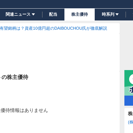
関連ニュース
配当
株主優待
時系列
の有望銘柄は？資産10億円超のDAIBOUCHOU氏が徹底解説
トの株主優待
主優待情報はありません
株
(