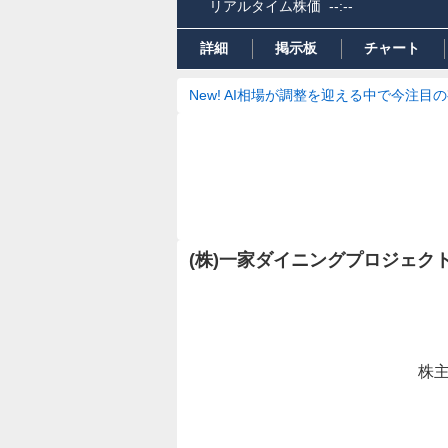
リアルタイム株価
--:--
詳細
掲示板
チャート
New! AI相場が調整を迎える中で今注目
(株)一家ダイニングプロジェク
株