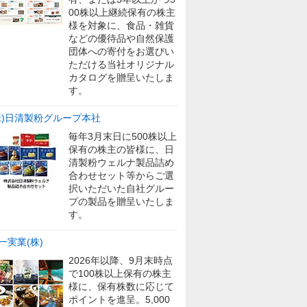
00株以上継続保有の株主
様を対象に、食品・雑貨
などの優待品や自然保護
団体への寄付をお選びい
ただける当社オリジナル
カタログを贈呈いたしま
す。
株)日清製粉グループ本社
毎年3月末日に500株以上
保有の株主の皆様に、日
清製粉ウェルナ製品詰め
合わせセット等からご選
択いただいた自社グルー
プの製品を贈呈いたしま
す。
一実業(株)
2026年以降、9月末時点
で100株以上保有の株主
様に、保有株数に応じて
ポイントを進呈。5,000