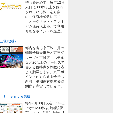
持ちを込めて、毎年12月
末日に300株以上を保有
されている株主を対象
に、保有株式数に応じ
「オークネット・プレミ
アム優待倶楽部」で利用
可能なポイントを進呈。
王電鉄(株)
都内を走る京王線・井の
頭線優待乗車券と京王グ
ループの百貨店、ホテル
など20以上のサービスで
使える優待券を株数に応
じて贈呈します。京王ポ
イントがもらえる優待も
新設、長期保有株主優待
制度も充実しています。
ｒｔｉｅｎｃｅ(株)
毎年6月30日現在、1年以
上かつ200株以上継続保
有、または3年以上かつ5