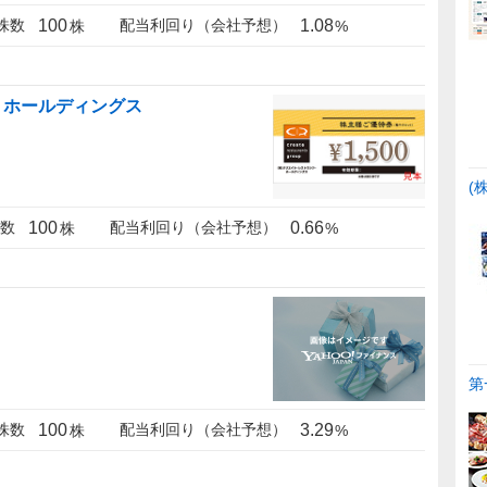
100
1.08
株数
配当利回り（会社予想）
株
%
・ホールディングス
(
100
0.66
数
配当利回り（会社予想）
株
%
第
100
3.29
株数
配当利回り（会社予想）
株
%