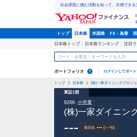
社会課題に挑む活動を知って、共感できる
トップ
日本株
米国株
FX・為替
日本株トップ
日本株ランキング
注目ラ
ポートフォリオ
ログインしてポート
トップ
日本株
(株)一家ダイニングプロジェク
東証1部
9266
小売業
(株)一家ダイニン
---
---
(
---
)
前日比
%