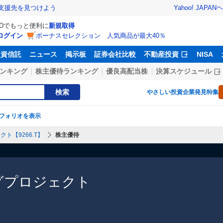
Yahoo! JAPAN
ヘ
支援先を見つけよう
IDでもっと便利に
新規取得
ログイン
ボーナスセレクション 人気商品が最大40％
投資信託
ニュース
掲示板
証券会社比較
不動産投資
NISA
ンキング
株主優待ランキング
優良高配当株
決算スケジュール
検索
やさしい投資
企業発見特集
フォリオを表示
ト【9266.T】
株主優待
グプロジェクト