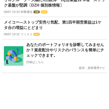
ク基盤が堅調〔DZH 個別株情報〕
08/07 10:33
時事通信
メイコー---ストップ安売り気配、第1四半期営業益は1ケ
タ台の増益にとどまり
08/07 10:32
フィスコ
お
あなたのポートフォリオを診断してみません
知
か？資産配分やリスクのバランスを簡単にチ
ら
ェックできます。
せ
詳細はこちら
提供：資産運用ナビ