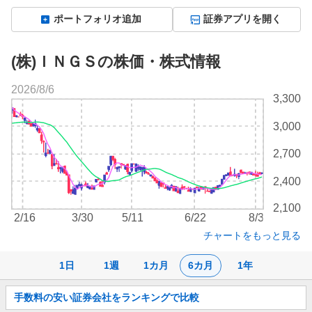
ポートフォリオ追加
証券アプリを開く
(株)ＩＮＧＳの株価・株式情報
2026/8/6
株
3,300
価
チ
3,000
ャ
ー
2,700
ト
2,400
2,100
2/16
3/30
5/11
6/22
8/3
チャートをもっと見る
1日
1週
1カ月
6カ月
1年
お
手数料の安い証券会社をランキングで比較
知