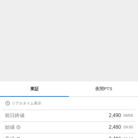
ら
せ
株
東証
夜間PTS
価
詳
リアルタイム表示
細
値
前日終値
2,490
08/06
始値
2,480
09:00