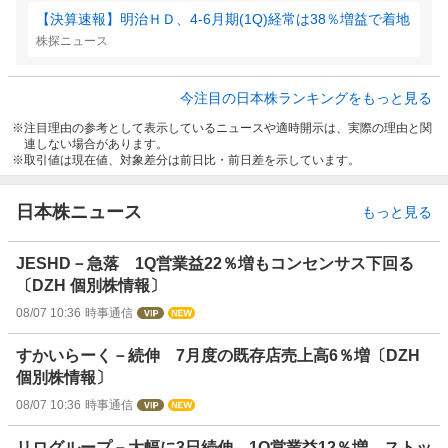
【決算速報】明治ＨＤ、4-6月期(1Q)経常は38％増益で着地
株探ニュース
今注目の日本株ランキングをもっと見る
注目理由の参考として表示しているニュースや適時開示は、実際の理由と関
連しない場合があります。
取引値は現在値、対象差分は前日比・前日差を示しています。
日本株ニュース
もっと見る
JESHD－急落 1Q営業益22％増もコンセンサス下回る
〔DZH 個別株情報〕
08/07 10:36
時事通信
すかいらーく－続伸 7月度の既存店売上高6％増〔DZH
個別株情報〕
08/07 10:36
時事通信
リログループ－大幅に3日続伸 1Q営業益12％増 ストッ