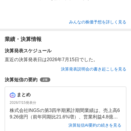
みんなの株価予想を詳しく見る
業績・決算情報
決算発表スケジュール
直近の決算発表日は2026年7月15日でした。
決算発表説明会の書き起こしを見る
決算短信の要約
まとめ
2026/7/15
発表分
株式会社INGSの第3四半期累計期間業績は、売上高6
9.26億円（前年同期比21.6%増）、営業利益4.8億円
（同27.9%増）と大幅な増収増益を達成しました。ラ
決算短信AI要約の続きを見る
ーメン事業、レストラン事業ともに既存店売上高が