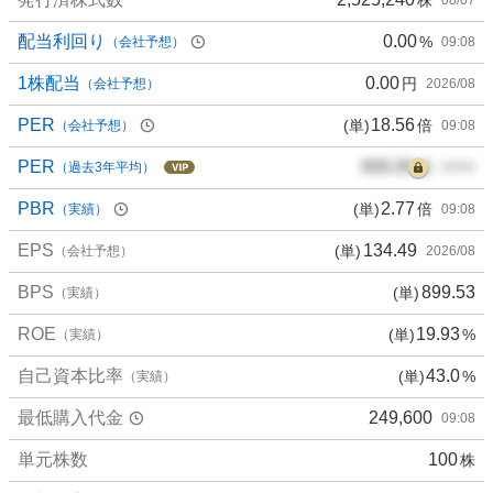
配当利回り
0.00
%
（会社予想）
09:08
1株配当
0.00
円
（会社予想）
2026/08
PER
18.56
(単)
倍
（会社予想）
09:08
PER
000.00
倍
（過去3年平均）
00/00
PBR
2.77
(単)
倍
（実績）
09:08
EPS
134.49
(単)
（会社予想）
2026/08
BPS
899.53
(単)
（実績）
ROE
19.93
(単)
%
（実績）
自己資本比率
43.0
(単)
%
（実績）
最低購入代金
249,600
09:08
単元株数
100
株