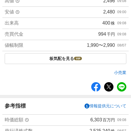
高値
2,496
09:08
安値
2,480
09:00
出来高
400
株
09:08
売買代金
994
千円
09:08
値幅制限
1,990〜2,990
08/07
板気配を見る
小売業
シ
ェ
ア
参考指標
情報提供元について
時価総額
6,303
百万円
09:08
発行済株式数
2,525,240
株
08/07