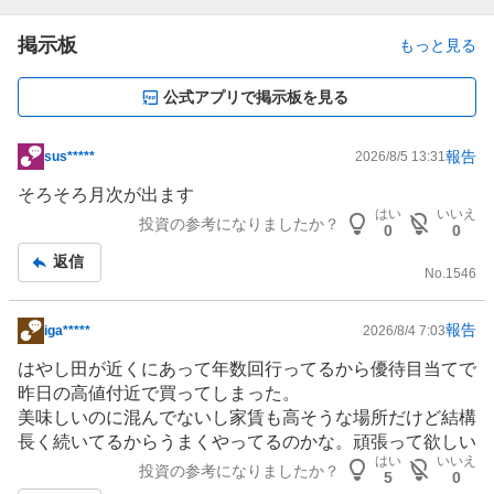
掲示板
もっと見る
公式アプリで掲示板を見る
報告
sus*****
2026/8/5 13:31
掲
示
そろそろ月次が出ます
板
はい
いいえ
投資の参考になりましたか？
0
0
記
返信
事
No.
1546
報告
iga*****
2026/8/4 7:03
掲
示
はやし田が近くにあって年数回行ってるから優待目当てで
板
昨日の高値付近で買ってしまった。
記
美味しいのに混んでないし家賃も高そうな場所だけど結構
事
長く続いてるからうまくやってるのかな。頑張って欲しい
はい
いいえ
投資の参考になりましたか？
5
0