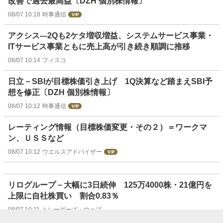
改善で過去最高益〔DZH 個別株情報〕
08/07 10:18
時事通信
アクシス---2Qも2ケタ増収増益、システムサービス事業・
ITサービス事業ともに売上高が引き続き順調に推移
08/07 10:14
フィスコ
日立－SBIが目標株価引き上げ 1Q決算など踏まえSBI予
想を修正〔DZH 個別株情報〕
08/07 10:12
時事通信
レーティング情報（目標株価変更・その２）＝ワークマ
ン、ＵＳＳなど
08/07 10:12
ウエルスアドバイザー
リログループ－大幅に3日続伸 125万4000株・21億円を
上限に自社株買い 割合0.83％
08/07 10:11
トレーダーズ・ウェブ