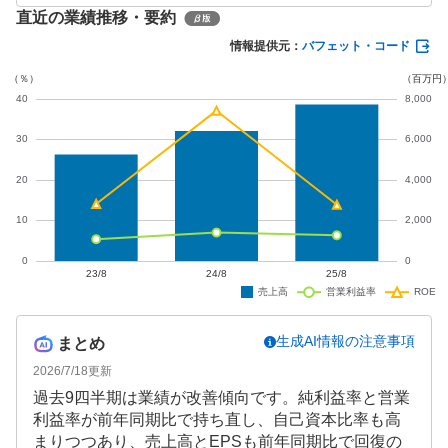
直近の業績推移・要約
前年を上回り、新規出店も進めています。通期業績
予想も増収増益を見込んでおり、成長トレンドが継
情報提供元：
バフェット・コード
続しています。
生成AI情報の注意事項
まとめ
2026/7/18
更新
過去9四半期は業績が改善傾向です。純利益率と営業
利益率が前年同期比で持ち直し、自己資本比率も高
まりつつあり、売上高とEPSも前年同期比で回復の