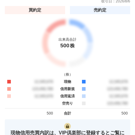
取引日：
2026/8/6
買約定
売約定
出来高合計
500
株
（
株
）
買約定
12,345,678
現物
売約定
12,345,678
買約定
123,456,789
信用新規
売約定
123,456,789
買約定
12,345,678
信用返済
売約定
12,345,678
空売り
売約定
123,456,789
500
合計
500
買約定
売約定
現物信用売買内訳は、VIP倶楽部に登録するとご覧に