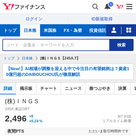
i
ログイン
ID新規取得
主
トップ
日本株
米国株
FX・為替
投資信託
ニュース
な
サ
銘
検索
ー
柄
ビ
を
トップ
日本株
(株)ＩＮＧＳ【245A.T】
ス
検
お
索
【New!】AI相場が調整を迎える中で今注目の有望銘柄は？資産1
知
0億円超のDAIBOUCHOU氏が徹底解説
ら
せ
詳細
掲示板
チャート
ニュース
株つぶやき
決算
(株)ＩＮＧＳ
245A
東証GRT
2,496
+6
8/7 9:08
リアルタイム株価
+0.24
%
夜間PTS
ただいま取引時間外です