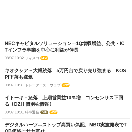
NECキャピタルソリューション---1Q増収増益、公共・IC
Tインフラ事業を中心に利益が伸長
08/07 10:32
フィスコ
キオクシア－大幅続落 5万円台で戻り売り強まる KOS
PI下落も嫌気
08/07 10:31
トレーダーズ・ウェブ
イトーキ－急落 上期営業益10％増 コンセンサス下回
る〔DZH 個別株情報〕
08/07 10:31
時事通信
デジタルハーツ---ストップ高買い気配、MBO実施発表でT
OB価格にサヤ寄せ