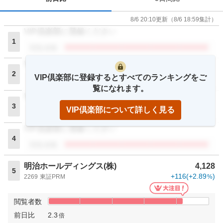
8/6 20:10
更新
（
8/6 18:59
集計）
VIP倶楽部に登録ください
1
閲覧者数
VIP倶楽部に登録ください
2
VIP倶楽部に登録するとすべてのランキングをご
閲覧者数
覧になれます。
VIP倶楽部に登録ください
3
VIP倶楽部について詳しく見る
閲覧者数
VIP倶楽部に登録ください
4
閲覧者数
明治ホールディングス(株)
4,128
5
+116
(
+2.89
)
2269
東証PRM
%
閲覧者数
前日比
2.3
倍