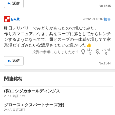
返信
No.
1545
報告
もみ蔵
2026/8/3 10:07
掲
示
昨日デリバリーでみどりがあったので頼んでみた。
板
作り方マニュアル付き、具をスープに落としてからレンチ
記
ンするようになってて、麺とスープの一体感が増してて家
事
系混ぜ
そば
みたいな濃厚さでだいぶ良かった👍
はい
いいえ
投資の参考になりましたか？
5
0
返信
No.
1544
関連銘柄
(株)コシダカホールディングス
2157
東証PRM
グロースエクスパートナーズ(株)
244A
東証GRT