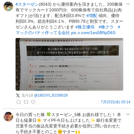
(
a
#スターゼン
(8043) から優待案内を頂きました。200株保
有でマックカード1000円分、600株保有で自社商品(お肉
∩
m
ギフト)が頂けます。配当利回3.8%で
#増配
傾向、優待
´
e
利回0.3%、総合利回4.1％、PBR0.78と割安です。スター
∀
s
ゼンさんありがとうございます
#株主優待
#株クラ
#
｀
煩
マックのパティ作ってる会社
pic.x.com/1es5BNyD6S
)
悩
∩
👻
含
の
み
投
損
稿
益
は
マ
ボ
北斗10
@
18D3YLJfJJ39526
ロ
7月22日(水) 20:14
シ
北
〜
斗
今日の買った株 🍀スターゼン_5株 お疲れ様でした！ 本
☝️
日も猛暑日☀️ マイPF今日も上げました✨ 銀行名変更で
1
の
児童手当の振込先変更手続き必要か役所に問い合わせた
0
投
ら手続き不要とのこと😊ヤター🙌