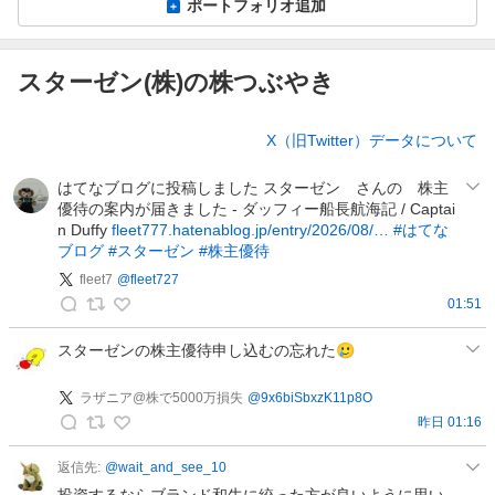
ポートフォリオ追加
スターゼン(株)の株つぶやき
株
X（旧Twitter）データについて
つ
ぶ
はてなブログに投稿しました スターゼン さんの 株主
や
優待の案内が届きました - ダッフィー船長航海記 / Captai
き
n Duffy
fleet777.hatenablog.jp/entry/2026/08/…
#はてな
ブログ
#スターゼン
#株主優待
fleet7
@
fleet727
01:51
f
l
スターゼンの株主優待申し込むの忘れた🥲
e
e
ラザニア@株で5000万損失
@
9x6biSbxzK11p8O
t
昨日 01:16
ラ
7
ザ
返信先:
@
wait_and_see_10
の
ニ
投資するならブランド和牛に絞った方が良いように思い