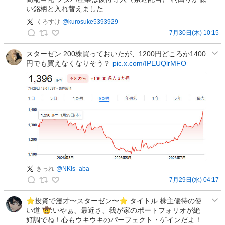
新
い銘柄と入れ替えました
N
くろすけ
@
kurosuke5393929
I
7月30日(木) 10:15
S
く
A
ろ
スターゼン 200株買っておいたが、1200円どころか1400
の
円でも買えなくなりそう？
pic.x.com/IPEUQlrMFO
す
投
け
稿
の
投
稿
きっれ
@
NKls_aba
7月29日(水) 04:17
き
っ
⭐️投資で漫才〜スターゼン〜⭐️ タイトル:株主優待の使
い道 🤠:いやぁ、最近さ、我が家のポートフォリオが絶
れ
好調でね！心もウキウキのパーフェクト・ゲインだよ！
の