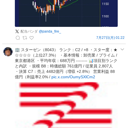
の
ー
投
ス
稿
の
投
稿
配当パンダ
@
panda_fire_
7月27日(月) 01:22
配
当
🏢 スターゼン（8043） ランク：C2 / +8 ・スター度：★
☆☆☆☆（上位27.3%） ・基本情報：卸売業 / プライム /
パ
東京都港区 ・平均年収：688万円 -------- 📊項目別ランク
ン
と内訳 ・規模 B8：時価総額 761億円 / 従業員 2,807人
ダ
・決算 C7：売上 4482億円（増収 +2.8%） 営業利益 88
の
億円（利益率2.0% /
pic.x.com/OumySXlCm2
投
稿