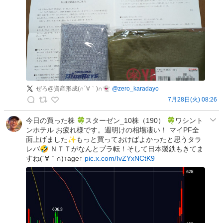
含
み
損
益
は
マ
ボ
ぜろ@資産形成(∩´∀｀)∩👻
@
zero_karadayo
ロ
7月28日(火) 08:26
シ
ぜ
〜
ろ
今日の買った株 🍀スターゼン_10株（190） 🍀ワシント
☝️
ンホテル お疲れ様です。週明けの相場凄い！ マイPF全
@
の
面上げました✨もっと買っておけばよかったと思うタラ
資
投
レバ🤣 ＮＴＴがなんとプラ転！そして日本製鉄もきてま
産
稿
すね(´∀｀∩)↑age↑
pic.x.com/IvZYxNCtK9
形
成
(
∩
´
∀