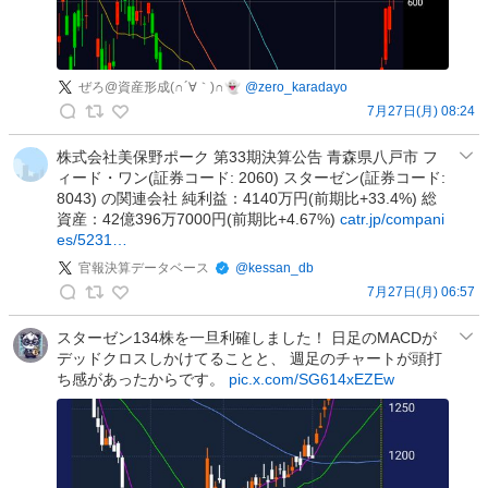
｀
)
∩
👻
ぜろ@資産形成(∩´∀｀)∩👻
@
zero_karadayo
の
7月27日(月) 08:24
ぜ
投
ろ
株式会社美保野ポーク 第33期決算公告 青森県八戸市 フ
稿
ィード・ワン(証券コード: 2060) スターゼン(証券コード:
@
8043) の関連会社 純利益：4140万円(前期比+33.4%) 総
資
資産：42億396万7000円(前期比+4.67%)
catr.jp/compani
産
es/5231…
形
官報決算データベース
@
kessan_db
成
7月27日(月) 06:57
(
官
∩
報
スターゼン134株を一旦利確しました！ 日足のMACDが
´
デッドクロスしかけてることと、 週足のチャートが頭打
決
∀
ち感があったからです。
pic.x.com/SG614xEZEw
算
｀
デ
)
ー
∩
タ
👻
ベ