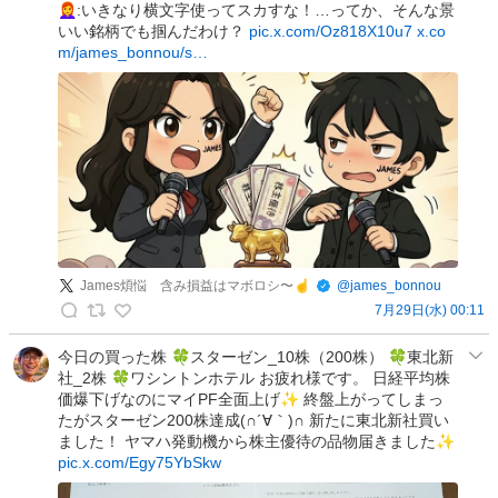
👩‍🦰:いきなり横文字使ってスカすな！…ってか、そんな景
投
いい銘柄でも掴んだわけ？
pic.x.com/Oz818X10u7
x.co
稿
m/james_bonnou/s…
James煩悩 含み損益はマボロシ〜☝️
@
james_bonnou
7月29日(水) 00:11
J
a
今日の買った株 🍀スターゼン_10株（200株） 🍀東北新
社_2株 🍀ワシントンホテル お疲れ様です。 日経平均株
m
価爆下げなのにマイPF全面上げ✨ 終盤上がってしまっ
e
たがスターゼン200株達成(∩´∀｀)∩ 新たに東北新社買い
s
ました！ ヤマハ発動機から株主優待の品物届きました✨
煩
pic.x.com/Egy75YbSkw
悩