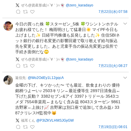
の
稿
ぜろ@資産形成(∩´∀｀)∩👻
@
zero_karadayo
投
7月22日(水) 07:58
稿
ぜ
ろ
今日の買った株 🍀スターゼン_5株 🍀ワシントンホテル
お疲れ様でした！ 梅雨明けして猛暑日☀️ マイPF今日も
@
上げました✨ 日経平均株価も反発しました✨ 住信SBIネ
資
ット銀行の銀行名変更の影響回避で取り敢えず給与振込
産
先を変更しました。あと児童手当の振込先変更は役所で
形
手続き面倒だな🙄
成
ぜろ@資産形成(∩´∀｀)∩👻
@
zero_karadayo
(
7月21日(火) 08:27
∩
ぜ
´
ろ
返信先:
@
Wo2OdEy1L12gqcA
∀
@
金曜の下げ、キツかった〜 でも最近、飲食まわりの 優待
｀
資
銘柄つよーい♪ 2503キリン←最近優等生 2897日清食品←
)
下げた反動？ 3382セブン&アイ 3397トリドール 3543コ
産
∩
メダ 7554幸楽苑←まもなく含み益 8043スターゼン 9861
形
👻
吉野家←上抜け📈 吉野家は別口座で追加して含み益♪ 33
成
87クリレスH監視中😽
の
(
投
福耳くん
@
P3lZKVLHMSJGyGW
∩
稿
7月19日(日) 08:01
´