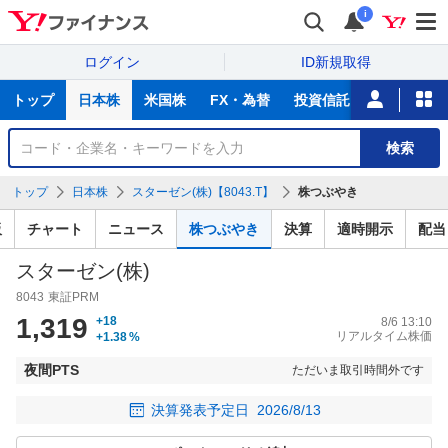
i
ログイン
ID新規取得
主
トップ
日本株
米国株
FX・為替
投資信託
ニュース
な
サ
銘
検索
ー
柄
ビ
を
トップ
日本株
スターゼン(株)【8043.T】
株つぶやき
ス
検
索
板
チャート
ニュース
株つぶやき
決算
適時開示
配当
スターゼン(株)
8043
東証PRM
1,319
+18
8/6 13:10
リアルタイム株価
+1.38
%
夜間PTS
ただいま取引時間外です
決算発表予定日
2026/8/13