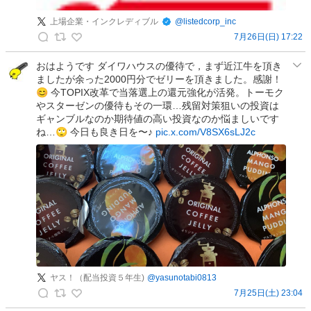
上場企業・インクレディブル
@
listedcorp_inc
7月26日(日) 17:22
上
場
おはようです ダイワハウスの優待で，まず近江牛を頂き
ましたが余った2000円分でゼリーを頂きました。感謝！
企
😊 今TOPIX改革で当落選上の還元強化が活発。トーモク
業
やスターゼンの優待もその一環…残留対策狙いの投資は
・
ギャンブルなのか期待値の高い投資なのか悩ましいです
イ
ね…🙄 今日も良き日を〜♪
pic.x.com/V8SX6sLJ2c
ン
ク
レ
デ
ィ
ブ
ル
の
投
ヤス！（配当投資５年生)
@
yasunotabi0813
稿
7月25日(土) 23:04
ヤ