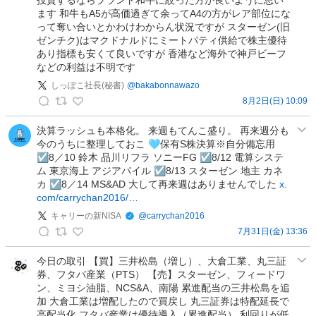
投
ア
ます 和牛もA5が高価過ぎて余ってA4の方がレア部位にな
稿
って奪い合いとかわけわからん状況ですが スターゼン(旧
@
ゼンチク)はマクドナルドにミートパティ供給で株主優待
株
あり指標も安くて良いですが 香港など海外で神戸ビーフ
で
などの利益は不明です
5
しっぽこ社長(秘書)
@
bakabonnawazo
0
8月2日(日) 10:09
0
し
0
っ
決算ラッシュも本格化。 来週もてんこ盛り。 再来週分も
万
今のうちに整理しておこ 🩵保有S株決算※自分備忘用
ぽ
損
☑️8／10 鈴木 品川リフラ ソニーFG ☑️8/12 電算システ
こ
失
ム 東京海上 アジアパイル ☑️8/13 スターゼン 地主 カネ
社
の
カ ☑️8／14 MS&AD 大して再来週はありませんでした
x.
長
com/carrychan2016/…
投
(
稿
キャリーの新NISA
@
carrychan2016
秘
7月31日(金) 13:36
書
キ
)
ャ
今日の取引 【買】三井松島（増し）、大倉工業、丸三証
の
券、フタバ産業（PTS） 【売】スターゼン、フィードワ
リ
投
ン、ミヨシ油脂、NCS&A、南陽 累進配当の三井松島を追
ー
稿
加 大倉工業は増配したので買戻し 丸三証券は特配延長で
の
高配当化 フタバ産業は優待導入（累進配当） 利回りが低