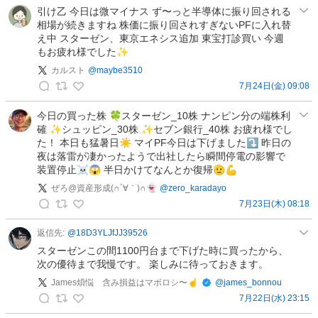
ス
引け乙 今日は微マイナス ず〜っと半導体に振り回される
相場が続きますね 株価に振り回されすぎないPFに入れ替
！
え中 スターゼン、東京エネシス追加 東宝打診買い 今週
（
もお疲れ様でした✨
配
カルスト
@
maybe3510
当
7月24日(金) 09:08
投
カ
資
ル
今日の買った株 🍀スターゼン_10株 ナンピン分の端株利
５
確 ✨シュッピン_30株 ✨セブン銀行_40株 お疲れ様でし
ス
年
た！ 本日も猛暑日☀️ マイPF今日は下げました⤵️ 昨日の
ト
生
夜は落雷が凄かったようで出社したら瞬間停電の影響で
の
)
装置停止☠😱 半日かけてなんとか復帰🫡💪
投
の
ぜろ@資産形成(∩´∀｀)∩👻
@
zero_karadayo
稿
投
7月23日(木) 08:18
稿
ぜ
ろ
返信先:
@
18D3YLJfJJ39526
@
スターゼンこの間1100円台まで下げた時に買ったから、
資
次の優待まで我慢です。 楽しみに待っておきます。
産
James煩悩 含み損益はマボロシ〜☝️
@
james_bonnou
形
7月22日(水) 23:15
成
J