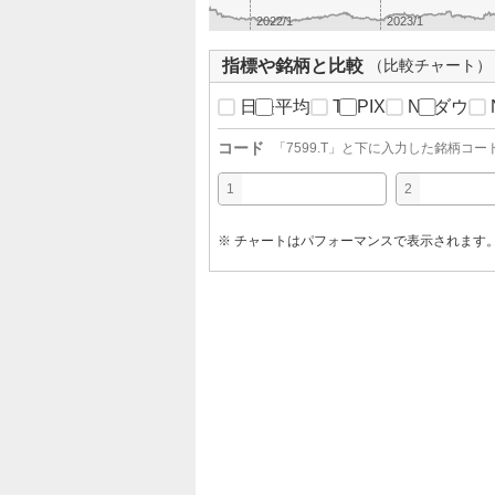
2022/1
2023/1
指標や銘柄と比較
（比較チャート）
日経平均
TOPIX
NYダウ
コード
「
7599.T
」と下に入力した銘柄コー
1
2
※ チャートはパフォーマンスで表示されます