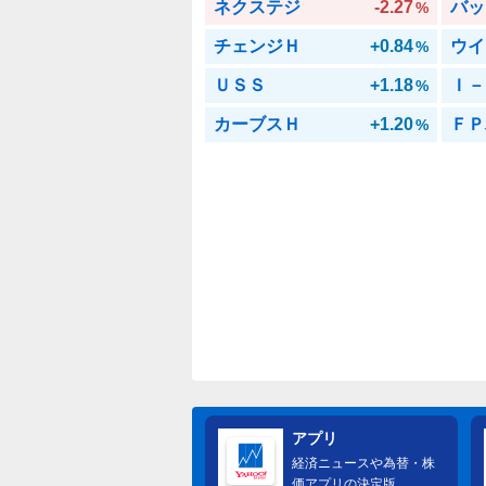
ネクステジ
-2.27
バッ
%
チェンジＨ
+0.84
ウイ
%
ＵＳＳ
+1.18
Ｉ－
%
カーブスＨ
+1.20
ＦＰ
%
アプリ
経済ニュースや為替・株
価アプリの決定版