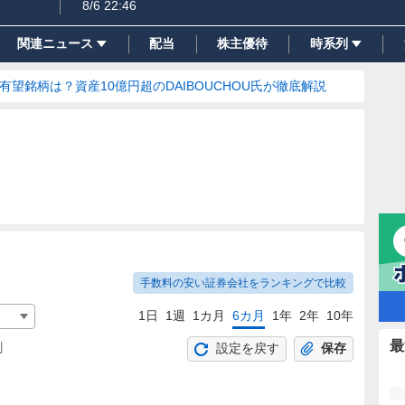
8/6 22:46
関連ニュース
配当
株主優待
時系列
の有望銘柄は？資産10億円超のDAIBOUCHOU氏が徹底解説
手数料の安い証券会社をランキングで比較
1日
1週
1カ月
6カ月
1年
2年
10年
最
割
設定を戻す
保存