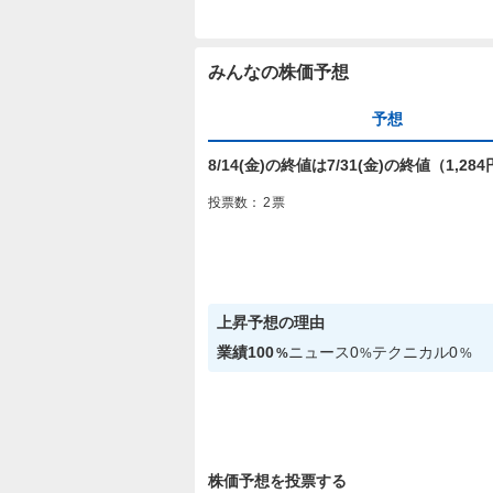
みんなの株価予想
予想
8/14(金)の終値は7/31(金)の終値（1,
投票数：
2
票
上昇
予想の理由
業績
100
ニュース
0
テクニカル
0
%
%
%
株価予想を投票する