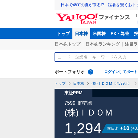
日本で45℃の夏が来る!? 猛暑を賢くお
トップ
日本株
米国株
FX・為替
日本株トップ
日本株ランキング
注目ラ
ポートフォリオ
ログインしてポート
トップ
日本株
(株)ＩＤＯＭ【7599.T】
東証PRM
7599
卸売業
(株)ＩＤＯＭ
1,294
+10
(
+0
前日比