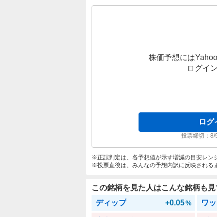
株価予想にはYahoo
ログイ
ログ
投票締切：
8/
正誤判定は、各予想値が示す増減の目安レン
投票直後は、みんなの予想内訳に反映される
この銘柄を見た人はこんな銘柄も見
ディップ
+0.05
ワッ
%