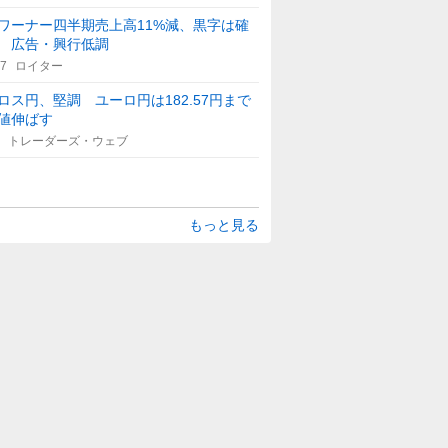
ワーナー四半期売上高11%減、黒字は確
 広告・興行低調
17
ロイター
ロス円、堅調 ユーロ円は182.57円まで
値伸ばす
トレーダーズ・ウェブ
もっと見る