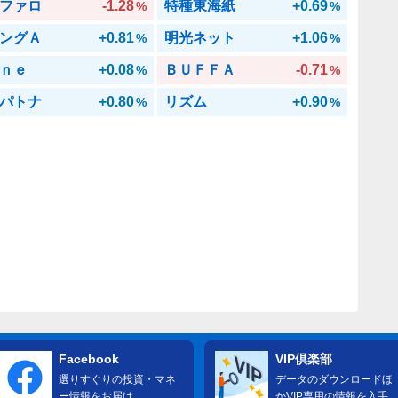
ファロ
-1.28
特種東海紙
+0.69
%
%
ングＡ
+0.81
明光ネット
+1.06
%
%
ｎｅ
+0.08
ＢＵＦＦＡ
-0.71
%
%
パトナ
+0.80
リズム
+0.90
%
%
Facebook
VIP倶楽部
選りすぐりの投資・マネ
データのダウンロードほ
ー情報をお届け
かVIP専用の情報を入手