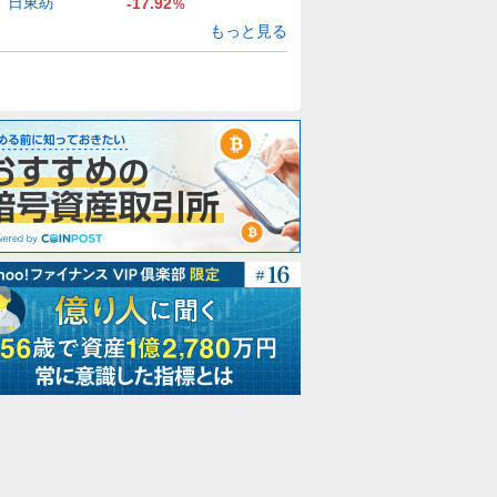
日東紡
-17.92
%
もっと見る