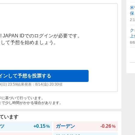
米
保
2:
ク
! JAPAN IDでのログインが必要です。
上
ンして予想を始めましょう。
8/6
インして予想を投票する
9(日) 23:59
結果発表：
8/14(金) 20:30
頃
ジに基づいて行っています。
まで少し時間がかかる場合があります。
ています
ツ
+0.15
ガーデン
-0.26
%
%