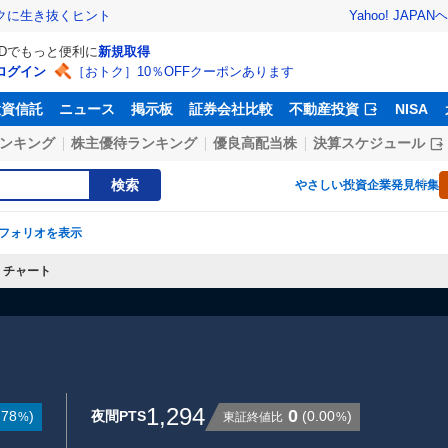
Yahoo! JAPAN
ヘ
トクに生き抜くヒント
IDでもっと便利に
新規取得
ログイン
［おトク］10％OFFクーポンあります
投資信託
ニュース
掲示板
証券会社比較
不動産投資
NISA
ンキング
株主優待ランキング
優良高配当株
決算スケジュール
検索
やさしい投資
企業発見特集
フォリオを表示
チャート
1,294
0
.78
)
夜間PTS
(
0.00
)
東証終値比
%
%