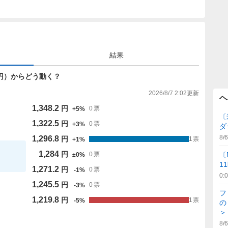
結果
284円）からどう動く？
2026/8/7 2:02
更新
ヘ
1,348.2
円
0
票
+
5
%
〔
1,322.5
円
0
票
+
3
%
ダ
8/6
1,296.8
円
1
票
+
1
%
1,284
円
〔
0
票
±
0
%
1
1,271.2
円
0
票
-
1
%
0:
1,245.5
円
0
票
-
3
%
フ
1,219.8
円
1
票
-
5
%
の
＞
8/6