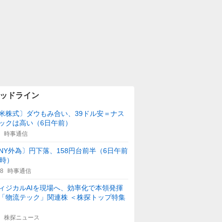
ッドライン
米株式〕ダウもみ合い、39ドル安＝ナス
ックは高い（6日午前）
時事通信
NY外為〕円下落、158円台前半（6日午前
1時）
08
時事通信
ィジカルAIを現場へ、効率化で本領発揮
「物流テック」関連株 ＜株探トップ特集
株探ニュース