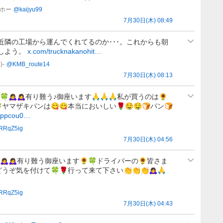
ホー
@
kaijyu99
7月30日(木) 08:49
近隣の工場から運んでくれてるのか･･･。これからも朝
しよう。
x.com/trucknakanohit…
-
@
KMB_route14
7月30日(木) 08:13
🙇‍♀️🙇‍♀️有り難う♪御座います🙏🙏🙏私が買うのは🌻
🍀ヤマザキパンは😋😋本当においしい🌹🤤🤤🍞パン🍞
appcou0…
RRqZ5ig
7月30日(木) 04:56
‍♀️🙇‍♀️有り難う御座います🌻🍀ドライバーの🌻皆さま
どうぞ気を付けて🍀🌹行って来て下さい👏👏👏🙇‍♀️🙏
RRqZ5ig
7月30日(木) 04:43