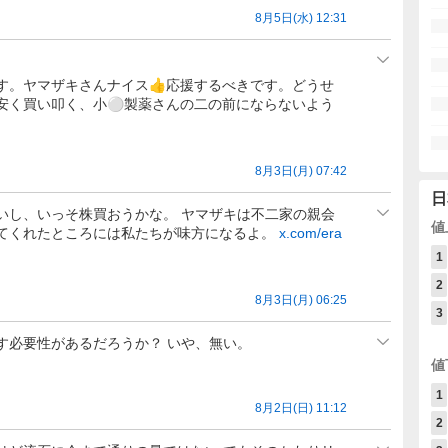
8月5日(水) 12:31
す。ヤマザキさんナイス👍応援するべきです。どうせ
安く買い叩く、小⚪️製薬さんの二の前にならないよう
8月3日(月) 07:42
日
いし、いっそ株買おうかな。 ヤマザキは不二家の親会
値
てくれたところには私たちが味方になるよ。
x.com/era
1
2
8月3日(月) 06:25
3
す必要性があるだろうか？ いや、無い。
値
1
8月2日(日) 11:12
2