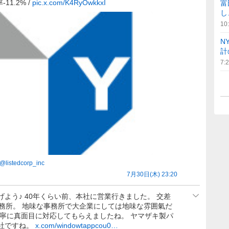
11.2% /
pic.x.com/K4RyOwkkxI
富
し
10
N
計
7:
@
listedcorp_inc
7月30日(木) 23:20
よう♪ 40年くらい前、本社に営業行きました。 交差
事務所。 地味な事務所で大企業にしては地味な雰囲氣だ
丁寧に真面目に対応してもらえましたね。 ヤマザキ製パ
社ですね。
x.com/windowtappcou0…