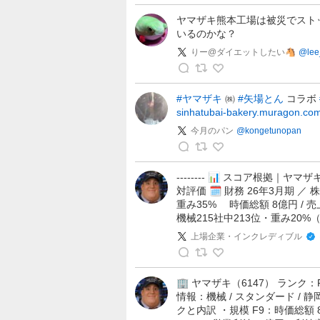
夕
海
ヤマザキ熊本工場は被災でスト
いるのかな？
の
投
りー@ダイエットしたい🐴
@
le
稿
り
ー
#ヤマザキ
㈱
#矢場とん
コラボ
sinhatubai-bakery.muragon.com
@
ダ
今月のパン
@
kongetunopan
イ
エ
今
ッ
月
-------- 📊 スコア根拠｜
対評価 🗓 財務 26年3月期 ／ 株価
ト
の
重み35% 時価総額 8億円 / 売上 
し
パ
機械215社中213位・重み20
た
ン
上場企業・インクレディブル
い
の
🐴
投
上
の
稿
場
🏢 ヤマザキ（6147） ランク：
投
情報：機械 / スタンダード / 静岡
企
稿
クと内訳 ・規模 F9：時価総額 8億
業