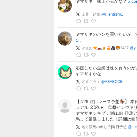
月
ヤマザキ 株上がるかな？
x.c
ち
投
R
(
ゃ
稿
G
サ
上昇 起龍
@
clientzero1
ん
R
ツ
の
E
上
キ
投
E
昇
)
ヤマザキのパンを買いたいが、
稿
N
t…
ち
)
起
ゃ
ゆきお🔫🏍🍺🍰🎥🐯2437
@
y
-
龍
ん
の
の
ゆ
の
投
投
き
投
応援したい企業は株を買うのが
稿
ヤマザキかな…
稿
お
稿
🔫
どすこウィ
@
ABABCCB
🏍
🍺
ど
🍰
す
【7/28 注目レース予想🏇】
ュアル 金沢6R ◎⑩インヴァ
🎥
こ
ヤマザキシキブ 川崎10R ◎
🐯
ウ
馬まで厳選しました！詳細は画
2
ィ
地方競馬の申し子|毎日予想
@
na
4
の
3
投