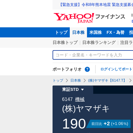
【緊急支援】令和8年熊本地震 緊急支援募
トップ
日本株
米国株
FX・為替
日本株トップ
日本株ランキング
注目ラ
ポートフォリオ
ログインしてポート
トップ
日本株
(株)ヤマザキ【6147.T】
東証STD
6147
機械
(株)ヤマザキ
190
+2
(
+1.06
)
前日比
%