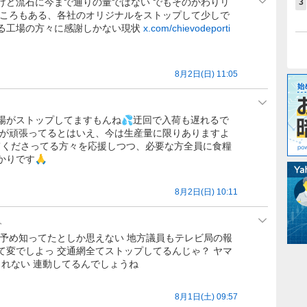
けど流石に今まで通りの量ではない でもそのかわりリ
3
ところもある、各社のオリジナルをストップして少しで
る工場の方々に感謝しかない現状
x.com/chievodeporti
8月2日(日) 11:05
場がストップしてますもんね💦迂回で入荷も遅れるで
場が頑張ってるとはいえ、今は生産量に限りありますよ
ってくださってる方々を応援しつつ、必要な方全員に食糧
かりです🙏
8月2日(日) 10:11
人
 予め知ってたとしか思えない 地方議員もテレビ局の報
て変でしよっ 交通網全てストップしてるんじゃ？ ヤマ
られない 連動してるんでしょうね
8月1日(土) 09:57