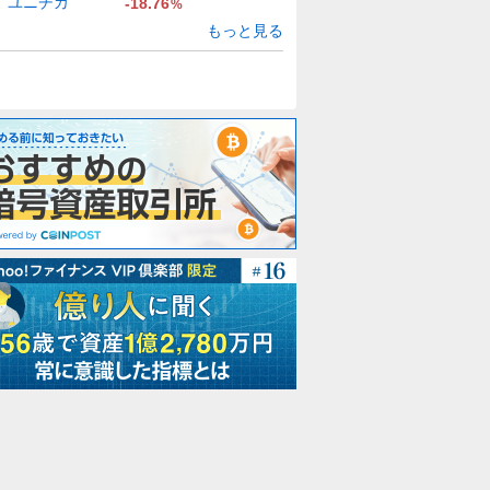
ユニチカ
-18.76
%
もっと見る