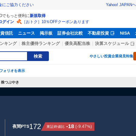
Yahoo! JAPAN
ヘ
金にご協力ください
IDでもっと便利に
新規取得
ログイン
［おトク］10％OFFクーポンあります
投資信託
ニュース
掲示板
証券会社比較
不動産投資
NISA
ンキング
株主優待ランキング
優良高配当株
決算スケジュール
検索
やさしい投資
企業発見特集
フォリオを表示
株つぶやき
172
-18
夜間PTS
(
-9.47
)
東証終値比
%