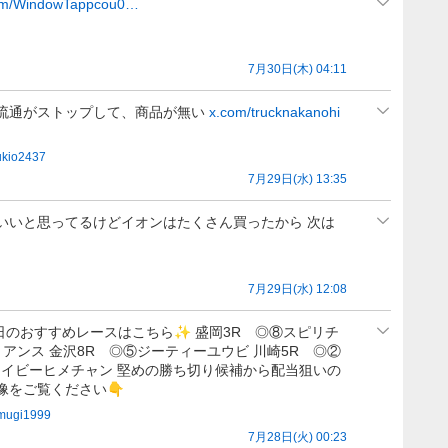
om/WindowTappcou0…
7月30日(木) 04:11
流通がストップして、商品が無い
x.com/trucknakanohi
ukio2437
7月29日(水) 13:35
いいと思ってるけどイオンはたくさん買ったから 次は
7月29日(水) 12:08
 本日のおすすめレースはこちら✨ 盛岡3R ◎⑧スピリチ
リアンス 金沢8R ◎⑤ジーティーユウビ 川崎5R ◎②
⑧アイビーヒメチャン 堅めの勝ち切り候補から配当狙いの
像をご覧ください👇
mugi1999
7月28日(火) 00:23