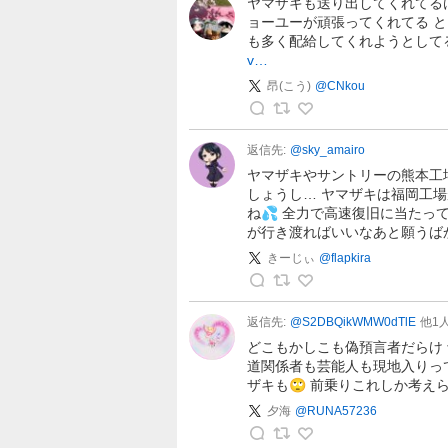
ト
ヤマザキも送り出してくれてる
ョーユーが頑張ってくれてる 
ウ
も多く配給してくれようとして
の
v…
投
昂(こう)
@
CNkou
稿
昂
(
返信先:
@
sky_amairo
こ
ヤマザキやサントリーの熊本工
う
しょうし… ヤマザキは福岡工
ね💦 全力で高速復旧に当た
)
が行き渡ればいいなあと願うば
の
投
きーじぃ
@
flapkira
稿
き
ー
返信先:
@
S2DBQikWMW0dTlE
他
1
じ
どこもかしこも偽預言者だらけ
ぃ
道関係者も芸能人も現地入りっ
ザキも🙄 前乗りこれしか考え
の
投
夕海
@
RUNA57236
稿