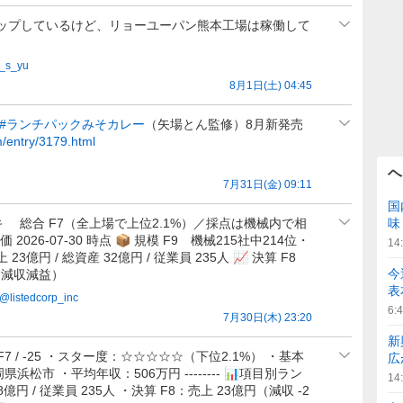
ップしているけど、リョーユーパン熊本工場は稼働して
e_s_yu
8月1日(土) 04:45
#ランチパックみそカレー
（矢場とん監修）8月新発売
/entry/3179.html
ヘ
7月31日(金) 09:11
国
ヤマザキ 総合 F7（全上場で上位2.1%）／採点は機械内で相
味
 2026-07-30 時点 📦 規模 F9 機械215社中214位・
14
23億円 / 総資産 32億円 / 従業員 235人 📈 決算 F8
今
%（減収減益）
表
@
listedcorp_inc
6:
7月30日(木) 23:20
新
F7 / -25 ・スター度：☆☆☆☆☆（下位2.1%） ・基本
広
県浜松市 ・平均年収：506万円 -------- 📊項目別ラン
14
円 / 従業員 235人 ・決算 F8：売上 23億円（減収 -2