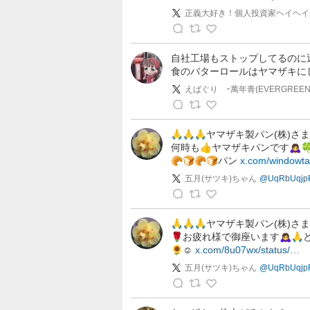
・
正義大好き！個人投資家ヘイヘイ
イ
ン
正
ク
義
自社工場もストップしてるのに
レ
食のバターロールはヤマザキに
大
デ
好
えばぐり ｰ萬年青(EVERGREEN)
ィ
き
ブ
！
え
ル
個
ば
🙏🙏🙏ヤマザキ製パン(株)さま🍀
の
何時も👍ヤマザキパンです🙇‍♀️
人
ぐ
投
🥐🍞🥐🍞パン
x.com/windowt
投
り
稿
資
五月(サツキ)ちゃん
@
UqRbUqjp
家
ｰ
五
ヘ
萬
月
🙏🙏🙏ヤマザキ製パン(株)さま
イ
年
🌹お疲れ様で御座います🙇‍♀️🙏
(
ヘ
青
🌻☺️
x.com/8u07wx/status/…
サ
イ
(
ツ
五月(サツキ)ちゃん
@
UqRbUqjp
ホ
E
キ
ー
V
五
)
の
E