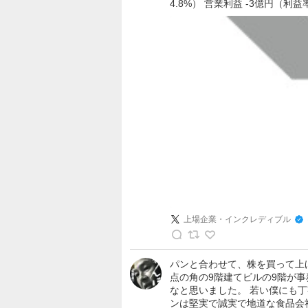
4.8%） 営業利益 -3億円（利益率-
・
イ
ン
ク
レ
デ
ィ
ブ
ル
の
投
稿
上場企業・インクレディブル
上
場
パンと合わせて、株を買って上げ
点の角の9階建てビルの9階が
企
なと思いました。 若い僕にも
業
ンは堅実で誠実で地道な食品会