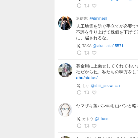
ノ
ベ
返信先:
@
dmmsell
ル
人工地震を防ぐ手立てが必要で
・
不評を作り上げて株価を下げて
に、騙されるな。
シ
ラ
TAKA
@
taka_taka15571
ン
T
の
A
投
募金用に上乗せしてくれてもい
社だからね。私たちの味方をし
K
稿
abu/status/…
A
の
しぃ
@
shiii_snowman
投
し
稿
ぃ
ヤマザキ製パン㈱を山パンと略
の
投
カトウ
@
t_kato
稿
カ