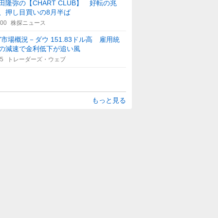
田隆弥の【CHART CLUB】 好転の兆
、押し目買いの8月半ば
:00
株探ニュース
Y市場概況－ダウ 151.83ドル高 雇用統
の減速で金利低下が追い風
25
トレーダーズ・ウェブ
もっと見る