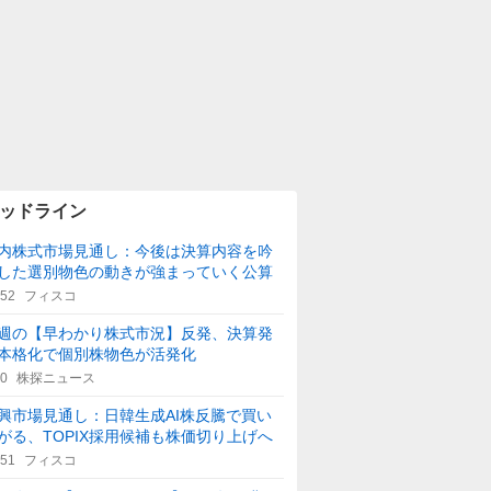
ッドライン
内株式市場見通し：今後は決算内容を吟
した選別物色の動きが強まっていく公算
:52
フィスコ
週の【早わかり株式市況】反発、決算発
本格化で個別株物色が活発化
40
株探ニュース
興市場見通し：日韓生成AI株反騰で買い
がる、TOPIX採用候補も株価切り上げへ
:51
フィスコ