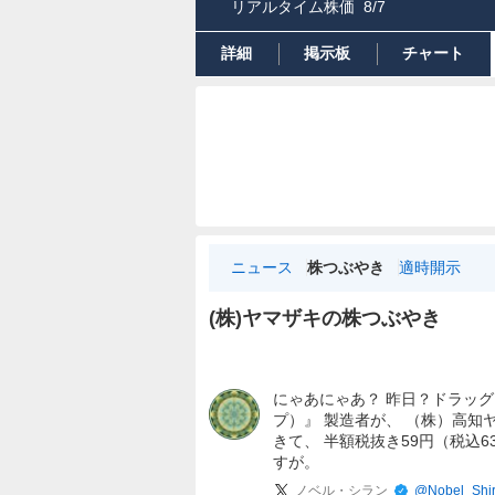
リアルタイム株価
8/7
詳細
掲示板
チャート
ニュース
株つぶやき
適時開示
(株)ヤマザキの株つぶやき
株
つ
にゃあにゃあ？ 昨日？ドラッグ
ぶ
プ）』 製造者が、 （株）高知
や
きて、 半額税抜き59円（税込6
き
すが。
ノベル・シラン
@
Nobel_Shi