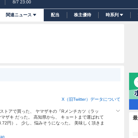
8/7 23:00
関連ニュース
配当
株主優待
時系列
X（旧Twitter）データについて
ストアで買った、 ヤマザキの『Rメンチカツ（ラッ
ヤマザキ だった。 高知県から、 キョートまで運ばれて
最
3.72円）。 少し、悩みそうになった。 美味しく頂きま
ran