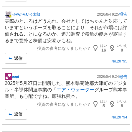
事
報告
せやからいう太郎
2026/8/4 9:25
掲
実際のところはどうあれ、会社としてはちゃんと対応して
示
いますというポーズを取ることにより、それが市場には評
板
価されることになるのか。追加調査で粉飾の酷さが露呈す
記
るまで意外と株価は安泰かもね。
事
はい
いいえ
投資の参考になりましたか？
16
0
返信
No.
20795
報告
popi
2026/8/4 9:24
掲
2025年5月27日に開所した、熊本県菊池郡大津町のデジタ
示
ル・
半導体
関連事業の「
エア・ウォーター
グループ熊本事
板
業所」も心配ですね。頑張れ熊本。
記
はい
いいえ
投資の参考になりましたか？
事
5
8
返信
No.
20794