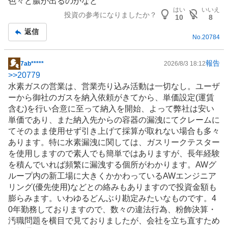
色々と膿が出るのかなと
記
はい
いいえ
投資の参考になりましたか？
事
10
8
返信
No.
20784
報告
7ab*****
2026/8/3 18:12
掲
>>
20779
示
水素ガスの営業は、営業売り込み活動は一切なし。ユーザ
板
ーから御社のガスを納入依頼がきてから、単価設定(運賃
記
含む)を行い合意に至って納入を開始、よって弊社は安い
事
単価であり、また納入先からの容器の漏洩にてクレームに
てそのまま使用せず引き上げて採算が取れない場合も多々
あります。特に水素漏洩に関しては、ガスリークテスター
を使用しますので素人でも簡単ではありますが、長年経験
を積んでいれば頻繁に漏洩する個所がわかります。AWグ
ループ内の新工場に大きくかかわっているAW
エンジニア
リング
(優先使用)などとの絡みもありますので投資金額も
膨らみます。いわゆるどんぶり勘定みたいなものです。4
0年勤務しておりますので、数々の違法行為、粉飾決算・
汚職問題を横目で見ておりましたが、会社を立ち直すため