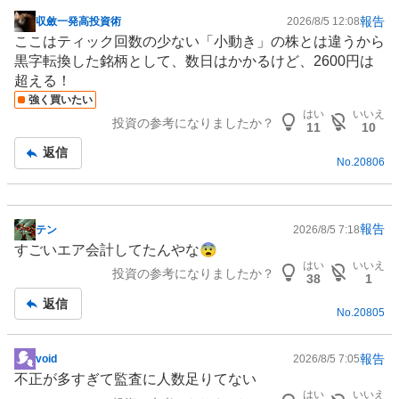
報告
収斂一発高投資術
2026/8/5 12:08
掲
ここはティック回数の少ない「小動き」の株とは違うから
示
黒字転換した銘柄として、数日はかかるけど、2600円は
板
超える！
記
強く買いたい
事
はい
いいえ
投資の参考になりましたか？
11
10
返信
No.
20806
報告
テン
2026/8/5 7:18
掲
すごいエア会計してたんやな😨
示
はい
いいえ
投資の参考になりましたか？
板
38
1
記
返信
No.
20805
事
報告
void
2026/8/5 7:05
掲
不正が多すぎて監査に人数足りてない
示
はい
いいえ