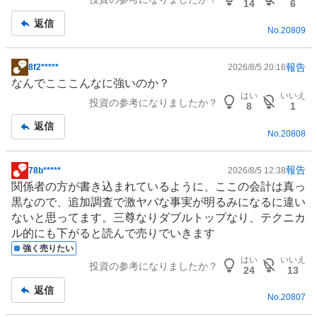
板
14
6
記
返信
No.
20809
事
報告
8f2*****
2026/8/5 20:16
掲
なんでこここんなに強いのか？
示
はい
いいえ
投資の参考になりましたか？
板
8
1
記
返信
No.
20808
事
報告
78b*****
2026/8/5 12:38
掲
関係者の方が書き込まれているように、ここの会計は真っ
示
黒なので、追加調査で激ヤバな事実が明るみになるに違い
板
ないと思ってます。三尊なりダブルトップなり、テクニカ
記
ル的にも下がると読んで売りでいきます
事
強く売りたい
はい
いいえ
投資の参考になりましたか？
24
13
返信
No.
20807