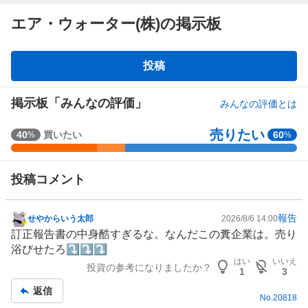
エア・ウォーター(株)の掲示板
掲
投稿
示
板
掲示板「みんなの評価」
みんなの評価とは
売りたい
強
40
買いたい
60
%
%
く
買
投稿コメント
い
た
い
報告
せやからいう太郎
2026/8/6 14:00
掲
3
訂正報告書の中身酷すぎるな。なんだこの糞企業は。売り
示
0
浴びせたろ⤵️⤵️⤵️
板
%
はい
いいえ
投資の参考になりましたか？
記
、
1
3
事
買
返信
No.
20818
い