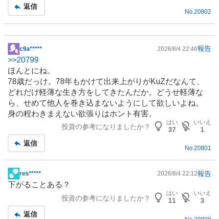
返信
No.
20802
報告
c9a*****
2026/8/4 22:46
掲
>>
20799
示
ほんとにね。
板
78歳だっけ。78年もかけて出来上がりがKuZだなんて、
記
どれだけ軽薄な生き方をしてきたんだか。どうせ軽薄な
事
ら、せめて他人を巻き込まないようにして欲しいよね。
身の程わきまえない欲張りはホント有害。
はい
いいえ
投資の参考になりましたか？
37
1
返信
No.
20801
報告
res*****
2026/8/4 22:12
掲
下がることある？
示
はい
いいえ
投資の参考になりましたか？
板
11
3
記
返信