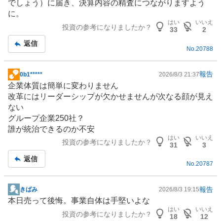
でしょう）に届き、決算内容の精査につながりますよう
に。
はい
いいえ
投資の参考になりましたか？
33
2
返信
No.
20788
報告
0b1*****
2026/8/3 21:37
掲
企業体質は簡単に変わりません
示
改革にはリーダーシップが欠かせませんが次なる顔が見え
板
ない
記
グループ企業250社？
事
誰が統治できるのか不安
はい
いいえ
投資の参考になりましたか？
31
3
返信
No.
20787
報告
きばみ
2026/8/3 19:15
掲
本日売って後悔。事業自体は手堅いよな
示
はい
いいえ
投資の参考になりましたか？
板
18
12