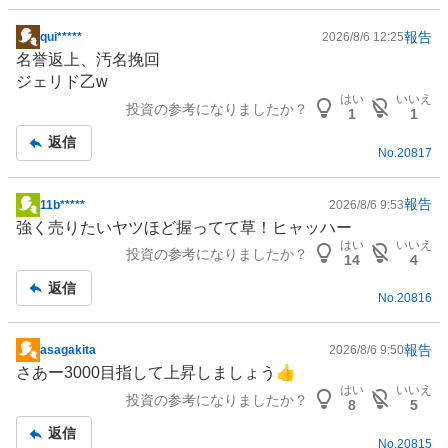
た
い
報告
qui*****
2026/8/6 12:25
掲
1
名誉返上、汚名挽回
示
0
ジェリド乙w
板
%
はい
いいえ
投資の参考になりましたか？
記
1
1
、
事
返信
様
No.
20817
子
見
報告
11b*****
2026/8/6 9:53
0
掲
強く売りたいヤツほど握ってて草！ヒャッハー
%
示
はい
いいえ
、
投資の参考になりましたか？
板
14
4
売
記
返信
り
No.
20816
事
た
い
報告
asagakita
2026/8/6 9:50
掲
0
さあー3000目指して上昇しましょう👍
示
%
はい
いいえ
投資の参考になりましたか？
板
8
5
、
記
強
返信
No.
20815
事