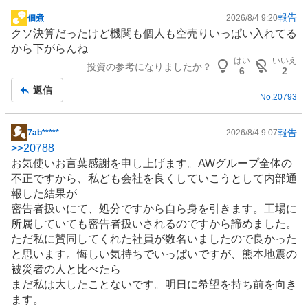
報告
佃煮
2026/8/4 9:20
掲
クソ決算だったけど機関も個人も空売りいっぱい入れてる
示
から下がらんね
板
はい
いいえ
投資の参考になりましたか？
記
6
2
事
返信
No.
20793
報告
7ab*****
2026/8/4 9:07
掲
>>
20788
示
お気使いお言葉感謝を申し上げます。AWグループ全体の
板
不正ですから、私ども会社を良くしていこうとして内部通
記
報した結果が
事
密告者扱いにて、処分ですから自ら身を引きます。工場に
所属していても密告者扱いされるのですから諦めました。
ただ私に賛同してくれた社員が数名いましたので良かった
と思います。悔しい気持ちでいっぱいですが、熊本地震の
被災者の人と比べたら
まだ私は大したことないです。明日に希望を持ち前を向き
ます。