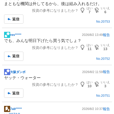
板
まともな機関は外してるから、後は組み入れるだけ。
記
はい
いいえ
投資の参考になりましたか？
事
7
6
返信
No.
20753
報告
res*****
2026/8/2 13:49
掲
でも、みんな明日下げたら買う気でしょ？
示
はい
いいえ
投資の参考になりましたか？
板
11
13
記
返信
No.
20752
事
報告
大阪ダンボ
2026/8/2 11:59
掲
ヤッテ・ウォーター
示
はい
いいえ
投資の参考になりましたか？
板
10
3
記
返信
No.
20751
事
報告
7ab*****
2026/8/2 10:37
掲