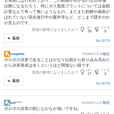
も実際には行われており、この粉飾が分かるのも20年後
以降になるだろう。特にガス製造
プラント
については金額
計算なんて有って無いようなもの。まだまだ粉飾や偽装が
ばれていない現在進行中の案件等など、どこまで隠すのか
が見ものです。
はい
いいえ
投資の参考になりましたか？
20
5
返信
No.
20779
報告
asagakita
2026/8/3 13:10
掲
ボロボロ決算であることはかなり以前から折り込み済みだ
示
から決算発表は全くというほど関係ない様です。
板
はい
いいえ
投資の参考になりましたか？
記
17
3
事
返信
No.
20778
報告
kab*****
2026/8/3 12:21
掲
ボロボロ決算の割になかなか強いですね。
示
はい
いいえ