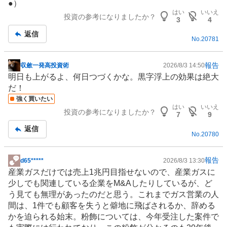
●）
板
はい
いいえ
投資の参考になりましたか？
記
3
4
事
返信
No.
20781
報告
収斂一発高投資術
2026/8/3 14:50
掲
明日も上がるよ、何日つづくかな。黒字浮上の効果は絶大
示
だ！
板
強く買いたい
記
はい
いいえ
投資の参考になりましたか？
事
7
9
返信
No.
20780
報告
d65*****
2026/8/3 13:30
掲
産業ガスだけでは売上1兆円目指せないので、産業ガスに
示
少しでも関連している企業をM&Aしたりしているが、ど
板
う見ても無理があったのだと思う。これまでガス営業の人
記
間は、1件でも顧客を失うと僻地に飛ばされるか、辞める
事
かを迫られる始末。粉飾については、今年受注した案件で