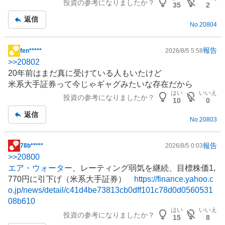
投資の参考になりましたか？
板
35
2
記
返信
No.
20804
事
報告
fen*****
2026/8/5 5:58
掲
>>
20802
示
20年前はまだ真に受けている人もいたけど
板
米系大手証券って今じゃギャグみたいな存在だから
記
はい
いいえ
投資の参考になりましたか？
事
10
0
返信
No.
20803
報告
78b*****
2026/8/5 0:03
掲
>>
20800
示
エア・ウォーター
、レーティング弱気を継続、目標株価1,
板
770円に引下げ（米系大手証券）
https://finance.yahoo.c
記
o.jp/news/detail/c41d4be73813cb0dff101c78d0d0560531
事
08b610
はい
いいえ
投資の参考になりましたか？
15
8