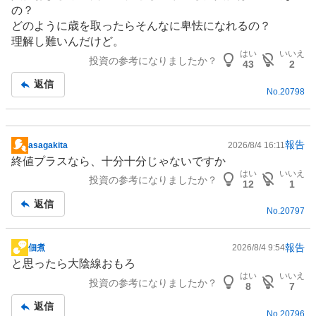
の？
どのように歳を取ったらそんなに卑怯になれるの？
理解し難いんだけど。
はい
いいえ
投資の参考になりましたか？
43
2
返信
No.
20798
報告
asagakita
2026/8/4 16:11
掲
終値プラスなら、十分十分じゃないですか
示
はい
いいえ
投資の参考になりましたか？
板
12
1
記
返信
No.
20797
事
報告
佃煮
2026/8/4 9:54
掲
と思ったら大陰線おもろ
示
はい
いいえ
投資の参考になりましたか？
板
8
7
記
返信
No.
20796