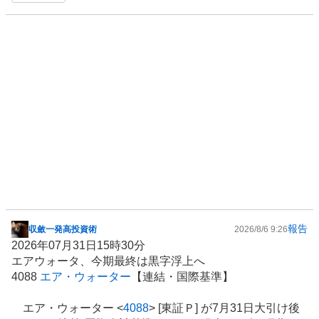
く
売
り
た
い
6
0
%
報告
収斂一発高投資術
2026/8/6 9:26
掲
2026年07月31日15時30分
示
エアウォータ、今期最終は黒字浮上へ
板
4088
エア・ウォーター
【連結・国際基準】
記
事
エア・ウォーター <
4088
> [東証Ｐ] が7月31日大引け後