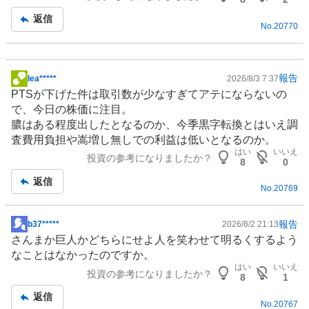
記
返信
No.
20770
事
報告
lea*****
2026/8/3 7:37
掲
PTSが下げた件は取引数が少なすぎてアテにならないの
示
で、今日の株価に注目。
板
膿はある程度出したとなるのか、今季黒字転換とはいえ調
記
査費用負担や嵩増し無しでの利益は低いとなるのか。
事
はい
いいえ
投資の参考になりましたか？
8
0
返信
No.
20769
報告
b37*****
2026/8/2 21:13
掲
さんまか巨人かどちらにせよ人を笑わせて明るくするよう
示
なことはなかったのですか。
板
はい
いいえ
投資の参考になりましたか？
記
8
1
事
返信
No.
20767