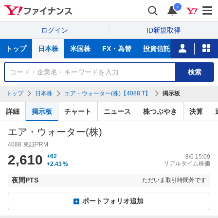
i
ログイン
ID新規取得
主
トップ
日本株
米国株
FX・為替
投資信託
ニュース
な
サ
銘
検索
ー
柄
ビ
を
トップ
日本株
エア・ウォーター(株)【4088.T】
掲示板
ス
検
索
詳細
掲示板
チャート
ニュース
株つぶやき
決算
エア・ウォーター(株)
4088
東証PRM
2,610
+62
8/6 15:09
リアルタイム株価
+2.43
%
夜間PTS
ただいま取引時間外です
ポートフォリオ追加