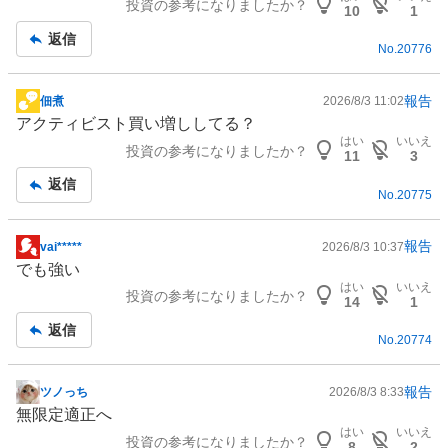
投資の参考になりましたか？
板
10
1
記
返信
No.
20776
事
報告
佃煮
2026/8/3 11:02
掲
アクティビスト買い増ししてる？
示
はい
いいえ
投資の参考になりましたか？
板
11
3
記
返信
No.
20775
事
報告
vai*****
2026/8/3 10:37
掲
でも強い
示
はい
いいえ
投資の参考になりましたか？
板
14
1
記
返信
No.
20774
事
報告
ツノっち
2026/8/3 8:33
掲
無限定適正へ
示
はい
いいえ
投資の参考になりましたか？
板
8
2