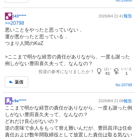
No.
20800
事
報告
143*****
2026/8/4 21:41
掲
>>
20798
示
悪いことをやったと思っていない．
板
運が悪かったと思っている．
記
つまり人間のKuZ
事
>ここまで明かな経営の責任がありながら、一度も謝った
例しがない豊田喜久夫って、なんなの？
はい
いいえ
投資の参考になりましたか？
41
1
返信
No.
20799
報告
c9a*****
2026/8/4 21:09
掲
ここまで明かな経営の責任がありながら、一度も謝った例
示
しがない豊田喜久夫って、なんなの？
板
どれだけ良心がないの？
記
逆の意味で余人をもって替え難いんだが、豊田昌洋は任命
事
責任および数年間取締役として放置した責任は取る気ない