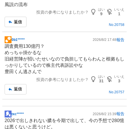
示
風説の流布
板
はい
いいえ
投資の参考になりましたか？
記
9
1
事
返信
No.
20758
報告
0b1*****
2026/8/2 17:48
掲
調査費用130億円？
示
めっちゃ掛かるな
板
旧経営陣が招いたせいなので負担してもらわんと根拠もし
記
っかりしているので株主代表訴訟やな
事
豊田くん逃さんで
はい
いいえ
投資の参考になりましたか？
31
3
返信
No.
20757
報告
txc*****
2026/8/2 15:39
掲
2026で出しきれない膿を今期で出して、今の予想で280憶
示
は悪くないと思うけど。