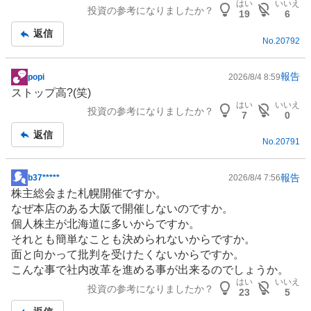
はい
いいえ
投資の参考になりましたか？
19
6
返信
No.
20792
報告
popi
2026/8/4 8:59
掲
ストップ高?(笑)
示
はい
いいえ
投資の参考になりましたか？
板
7
0
記
返信
No.
20791
事
報告
b37*****
2026/8/4 7:56
掲
株主総会また札幌開催ですか。
示
なぜ本店のある大阪で開催しないのですか。
板
個人株主が北海道に多いからですか。
記
それとも簡単なことも決められないからですか。
事
面と向かって批判を受けたくないからですか。
こんな事で社内改革を進める事が出来るのでしょうか。
はい
いいえ
投資の参考になりましたか？
23
5