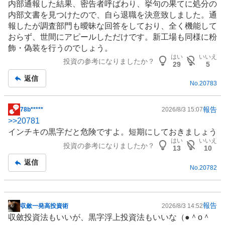
内部通報した結果、密告者呼ばわり、挙句の果てに処分の
内部文書を見つけたので、自ら退職を決意致しました。通
報したが調査部門も曖昧な回答をしており、全く機能して
おらず、世間にアピールしただけです。新工場も同様に粉
飾・偽装を行うのでしょう。
はい
いいえ
投資の参考になりましたか？
29
5
返信
No.
20783
報告
78b*****
2026/8/3 15:07
掲
>>
20781
示
インチキの黒字だと危険ですよ。短期にしておきましょう
板
はい
いいえ
投資の参考になりましたか？
記
13
10
事
返信
No.
20782
報告
収斂一発高投資術
2026/8/3 14:52
掲
収斂投資法もいいが、黒字浮上投資法もいいな（●＾o＾
示