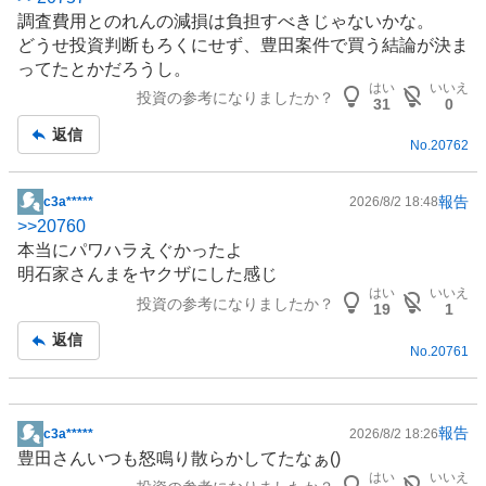
示
調査費用とのれんの減損は負担すべきじゃないかな。
板
どうせ投資判断もろくにせず、豊田案件で買う結論が決ま
記
ってたとかだろうし。
事
はい
いいえ
投資の参考になりましたか？
31
0
返信
No.
20762
報告
c3a*****
2026/8/2 18:48
掲
>>
20760
示
本当にパワハラえぐかったよ
板
明石家さんまをヤクザにした感じ
記
はい
いいえ
投資の参考になりましたか？
事
19
1
返信
No.
20761
報告
c3a*****
2026/8/2 18:26
掲
豊田さんいつも怒鳴り散らかしてたなぁ()
示
はい
いいえ