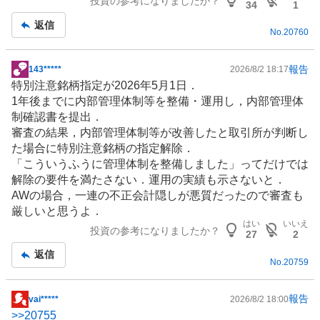
投資の参考になりましたか？
板
34
1
記
返信
No.
20760
事
報告
143*****
2026/8/2 18:17
掲
特別注意銘柄指定が2026年5月1日．
示
1年後までに内部管理体制等を整備・運用し，内部管理体
板
制確認書を提出．
記
審査の結果，内部管理体制等が改善したと取引所が判断し
事
た場合に特別注意銘柄の指定解除．
「こういうふうに管理体制を整備しました」ってだけでは
解除の要件を満たさない．運用の実績も示さないと．
AWの場合，一連の不正会計隠しが悪質だったので審査も
厳しいと思うよ．
はい
いいえ
投資の参考になりましたか？
27
2
返信
No.
20759
報告
vai*****
2026/8/2 18:00
掲
>>
20755