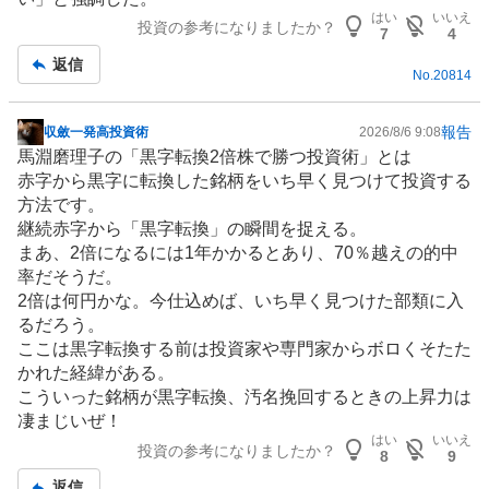
はい
いいえ
投資の参考になりましたか？
7
4
返信
No.
20814
報告
収斂一発高投資術
2026/8/6 9:08
掲
馬淵磨理子の「黒字転換2倍株で勝つ投資術」とは
示
赤字から黒字に転換した銘柄をいち早く見つけて投資する
板
方法です。
記
継続赤字から「黒字転換」の瞬間を捉える。
事
まあ、2倍になるには1年かかるとあり、70％越えの的中
率だそうだ。
2倍は何円かな。今仕込めば、いち早く見つけた部類に入
るだろう。
ここは黒字転換する前は投資家や専門家からボロくそたた
かれた経緯がある。
こういった銘柄が黒字転換、汚名挽回するときの上昇力は
凄まじいぜ！
はい
いいえ
投資の参考になりましたか？
8
9
返信