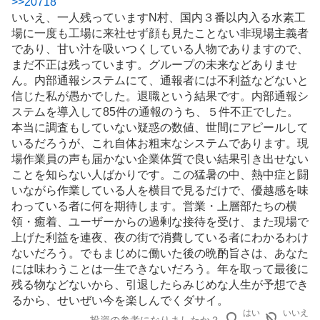
>>
20718
示
いいえ、一人残っていますN村、国内３番以内入る水素工
板
場に一度も工場に来社せず顔も見たことない非現場主義者
記
であり、甘い汁を吸いつくしている人物でありますので、
事
まだ不正は残っています。グループの未来などありませ
ん。内部通報システムにて、通報者には不利益などないと
信じた私が愚かでした。退職という結果です。内部通報シ
ステムを導入して85件の通報のうち、５件不正でした。
本当に調査もしていない疑惑の数値、世間にアピールして
いるだろうが、これ自体お粗末なシステムであります。現
場作業員の声も届かない企業体質で良い結果引き出せない
ことを知らない人ばかりです。この
猛暑
の中、熱中症と闘
いながら作業している人を横目で見るだけで、優越感を味
わっている者に何を期待します。営業・上層部たちの横
領・癒着、ユーザーからの過剰な接待を受け、また現場で
上げた利益を連夜、夜の街で消費している者にわかるわけ
ないだろう。でもまじめに働いた後の晩酌旨さは、あなた
には味わうことは一生できないだろう。年を取って最後に
残る物などないから、引退したらみじめな人生が予想でき
るから、せいぜい今を楽しんでくダサイ。
はい
いいえ
投資の参考になりましたか？