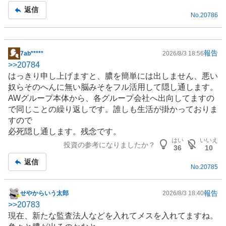
記
返信
No.
20786
事
報告
7ab*****
2026/8/3 18:56
掲
>>
20784
示
はっきり申し上げますと、膿を簡単には出しません、悪い
板
奴らそのへんに無い脳みそをフル活用して隠し通します。
記
AWグループ本体から、各グループ会社へ出向してますの
事
で同じことの繰り返しです。誰しも生活が掛かっておりま
すので
必死隠し通します。残念です。
はい
いいえ
投資の参考になりましたか？
36
10
返信
No.
20785
報告
せやからいう太郎
2026/8/3 18:40
掲
>>
20783
示
現在、新たな監査法人などを入れてメスを入れてますね。
板