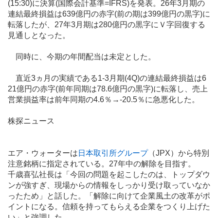
(15:30)に決算(
国際会計基準
=IFRS)を発表。26年3月期の
連結最終損益は639億円の赤字(前の期は399億円の黒字)に
転落したが、27年3月期は280億円の黒字にＶ字回復する
見通しとなった。
同時に、今期の年間配当は未定とした。
直近3ヵ月の実績である1-3月期(4Q)の連結最終損益は6
21億円の赤字(前年同期は78.6億円の黒字)に転落し、売上
営業損益率は前年同期の4.6％→-20.5％に急悪化した。
株探ニュース
エア・ウォーターは
日本取引所グループ
（JPX）から特別
注意銘柄に指定されている。27年中の解除を目指す。
千歳喜弘社長は「今回の問題を起こしたのは、トップダウ
ンが強すぎ、現場からの情報をしっかり受け取っていなか
ったため」と話した。「解除に向けて企業風土の改革がポ
イントになる。信頼を持ってもらえる企業をつくり上げた
い」と強調した。