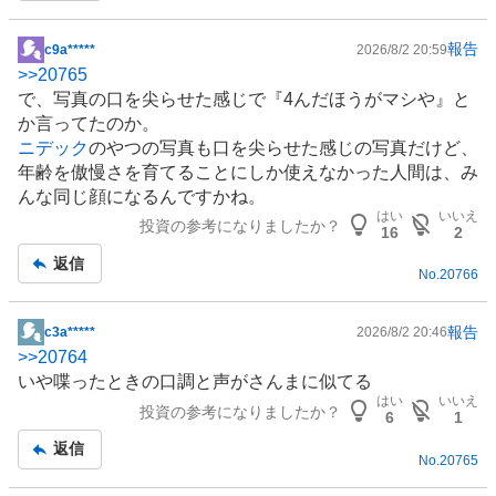
報告
c9a*****
2026/8/2 20:59
掲
>>
20765
示
で、
写真
の口を尖らせた感じで『4んだほうがマシや』と
板
か言ってたのか。
記
ニデック
のやつの写真も口を尖らせた感じの写真だけど、
事
年齢を傲慢さを育てることにしか使えなかった人間は、み
んな同じ顔になるんですかね。
はい
いいえ
投資の参考になりましたか？
16
2
返信
No.
20766
報告
c3a*****
2026/8/2 20:46
掲
>>
20764
示
いや喋ったときの口調と声がさんまに似てる
板
はい
いいえ
投資の参考になりましたか？
記
6
1
事
返信
No.
20765