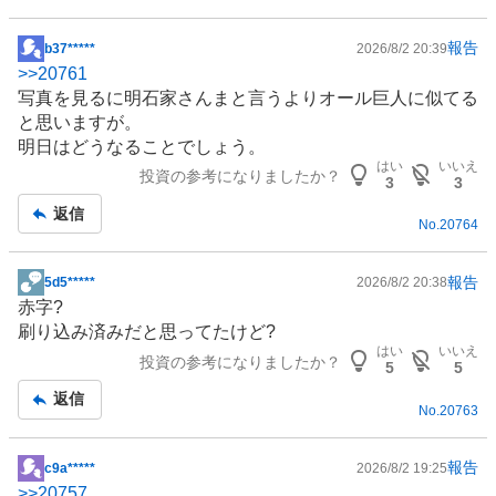
報告
b37*****
2026/8/2 20:39
掲
>>
20761
示
写真
を見るに明石家さんまと言うよりオール巨人に似てる
板
と思いますが。
記
明日はどうなることでしょう。
事
はい
いいえ
投資の参考になりましたか？
3
3
返信
No.
20764
報告
5d5*****
2026/8/2 20:38
掲
赤字?
示
刷り込み済みだと思ってたけど?
板
はい
いいえ
投資の参考になりましたか？
記
5
5
事
返信
No.
20763
報告
c9a*****
2026/8/2 19:25
掲
>>
20757