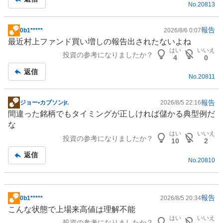
No.
20813
報告
0b1*****
2026/8/6 0:07
掲
最近村上
ファンド
買い増しの報告出されたないよね
示
はい
いいえ
投資の参考になりましたか？
板
4
0
記
返信
No.
20811
事
報告
ジョー•カブソンjr.
2026/8/5 22:16
掲
間違った銘柄でもタイミングが正しければ儲かる典型例だ
示
な
板
はい
いいえ
投資の参考になりましたか？
記
10
2
事
返信
No.
20810
報告
0b1*****
2026/8/5 20:34
掲
こんな状態で上場来高値は理解不能
示
はい
いいえ
投資の参考になりましたか？