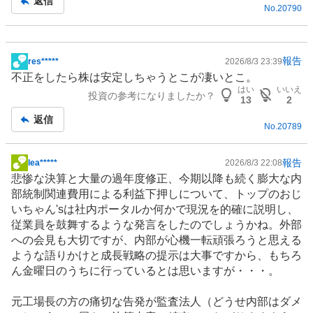
返信
No.
20790
報告
res*****
2026/8/3 23:39
掲
不正をしたら株は安定しちゃうとこが凄いとこ。
示
はい
いいえ
投資の参考になりましたか？
板
13
2
記
返信
No.
20789
事
報告
lea*****
2026/8/3 22:08
掲
悲惨な決算と大量の過年度修正、今期以降も続く膨大な内
示
部統制関連費用による利益下押しについて、トップのおじ
板
いちゃん'sは社内ポータルか何かで現況を的確に説明し、
記
従業員を鼓舞するような発言をしたのでしょうかね。外部
事
への会見も大切ですが、内部が心機一転頑張ろうと思える
ような語りかけと成長戦略の提示は大事ですから、もちろ
ん金曜日のうちに行っているとは思いますが・・・。
元工場長の方の痛切な告発が監査法人（どうせ内部はダメ