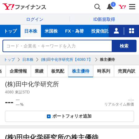
i
ログイン
ID新規取得
主
トップ
日本株
米国株
FX・為替
投資信託
ニュース
な
サ
銘
検索
ー
柄
ビ
を
トップ
日本株
(株)田中化学研究所【4080.T】
株主優待
ス
検
索
当
企業情報
業績
板気配
株主優待
時系列
売買内訳
(株)田中化学研究所
4080
東証STD
---
---
--:--
リアルタイム株価
---
%
ポートフォリオ追加
(株)田中化学研究所の株主優待