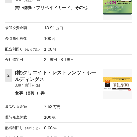
買い物券・プリペイドカード
その他
13.91
最低投資金額
万円
100
優待発生株数
株
1.08
配当利回り
%
（会社予想）
権利確定日
2月末日・8月末日
(株)クリエイト・レストランツ・ホー
2
ルディングス
3387
東証PRM
食事（割引）券
7.52
最低投資金額
万円
100
優待発生株数
株
0.66
配当利回り
%
（会社予想）