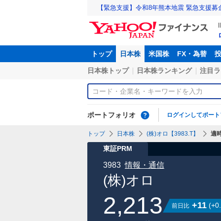
【緊急支援】令和8年熊本地震 緊急支援募
トップ
日本株
米国株
FX・為替
日本株トップ
日本株ランキング
注目ラ
ポートフォリオ
ログインしてポート
トップ
日本株
(株)オロ【3983.T】
適
東証PRM
3983
情報・通信
(株)オロ
2,213
+11
(
+0
前日比