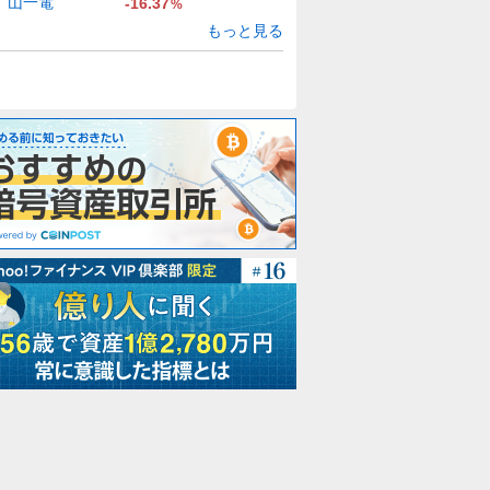
山一電
-16.37
%
もっと見る