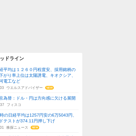
ッドライン
経平均は１２６０円程度安、採用銘柄の
下がり率上位は太陽誘電、キオクシア、
河電工など
:03
ウエルスアドバイザー
京為替：ドル・円は方向感に欠ける展開
:37
フィスコ
1時の日経平均は1257円安の6万5043円、
ドテストが374.11円押し下げ
:01
株探ニュース