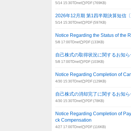
5/14 15:30
TDnet
PDF
(769KB)
2026年12月期 第1四半期決算短信
5/14 15:30
TDnet
PDF
(597KB)
Notice Regarding the Status of the 
5/8 17:00
TDnet
PDF
(133KB)
自己株式の取得状況に関するお知ら
5/8 17:00
TDnet
PDF
(103KB)
Notice Regarding Completion of Can
4/30 15:30
TDnet
PDF
(129KB)
自己株式の消却完了に関するお知ら
4/30 15:30
TDnet
PDF
(78KB)
Notice Regarding Completion of Paym
ck Compensation
4/27 17:00
TDnet
PDF
(116KB)