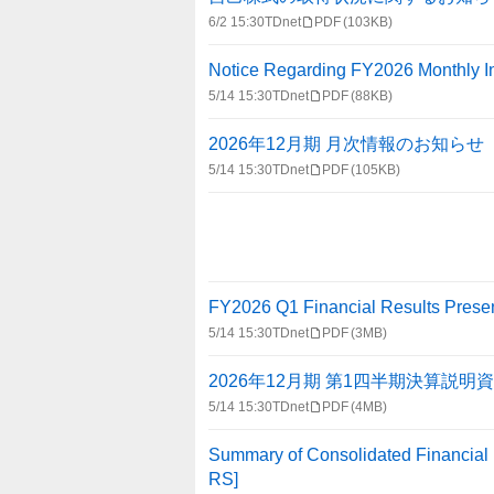
6/2 15:30
TDnet
PDF
(103KB)
Notice Regarding FY2026 Monthly Inf
5/14 15:30
TDnet
PDF
(88KB)
2026年12月期 月次情報のお知らせ
5/14 15:30
TDnet
PDF
(105KB)
FY2026 Q1 Financial Results Presen
5/14 15:30
TDnet
PDF
(3MB)
2026年12月期 第1四半期決算説明
5/14 15:30
TDnet
PDF
(4MB)
Summary of Consolidated Financial 
RS]