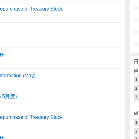
Repurchase of Treasury Stock
せ
日
値
formation (May)
1
2
（5月度）
3
値
Repurchase of Treasury Stock
1
2
せ