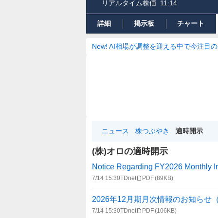
リアルタイム株価
11:14
詳細
掲示板
チャート
New! AI相場が調整を迎える中で今注目
ニュース
株つぶやき
適時開示
(株)オロの適時開示
適
Notice Regarding FY2026 Monthly In
時
7/14 15:30
TDnet
PDF
(89KB)
開
示
2026年12月期月次情報のお知らせ
情
7/14 15:30
TDnet
PDF
(106KB)