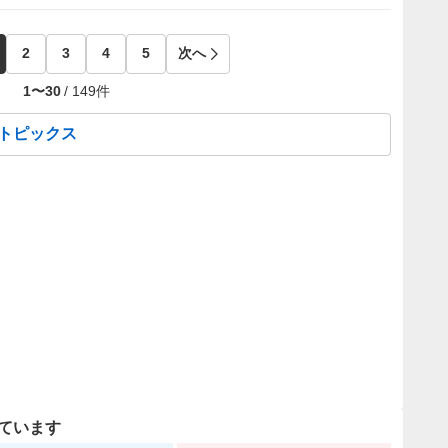
2
3
4
5
次へ
1
〜
30
/
149
件
績トピックス
ています