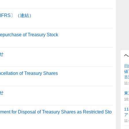
〔IFRS〕（連結）
Repurchase of Treasury Stock
せ
ヘ
日
値
cellation of Treasury Shares
古
11
せ
東
10
1
ent for Disposal of Treasury Shares as Restricted Sto
ア
11