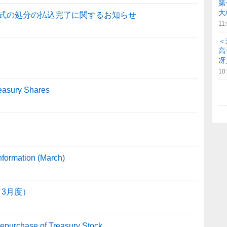
第
大
式の処分の払込完了に関するお知らせ
11
＜
高
冴
10
reasury Shares
formation (March)
（3月度）
Repurchase of Treasury Stock