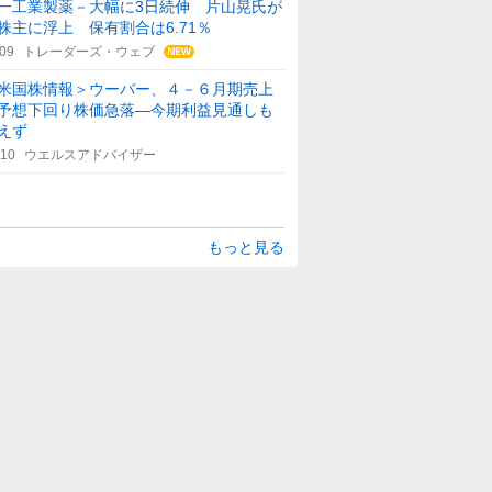
一工業製薬－大幅に3日続伸 片山晃氏が
株主に浮上 保有割合は6.71％
:09
トレーダーズ・ウェブ
米国株情報＞ウーバー、４－６月期売上
予想下回り株価急落―今期利益見通しも
えず
:10
ウエルスアドバイザー
もっと見る