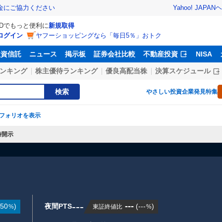
Yahoo! JAPAN
ヘ
金にご協力ください
IDでもっと便利に
新規取得
ログイン
ヤフーショッピングなら「毎日5％」おトク
投資信託
ニュース
掲示板
証券会社比較
不動産投資
NISA
ンキング
株主優待ランキング
優良高配当株
決算スケジュール
検索
やさしい投資
企業発見特集
フォリオを表示
時開示
---
---
.50
)
夜間PTS
(
---
)
東証終値比
%
%