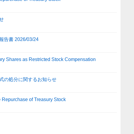
せ
2026/03/24
ury Shares as Restricted Stock Compensation
式の処分に関するお知らせ
e Repurchase of Treasury Stock