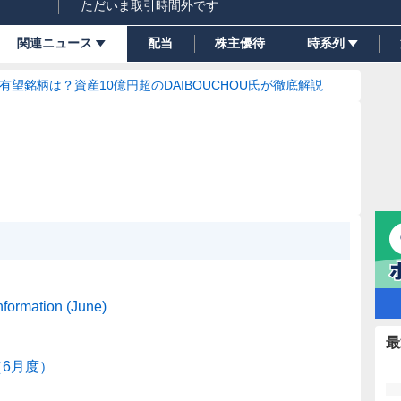
ただいま取引時間外です
関連ニュース
配当
株主優待
時系列
の有望銘柄は？資産10億円超のDAIBOUCHOU氏が徹底解説
formation (June)
最
（6月度）