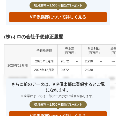
初月無料＋1,500円相当プレゼント
VIP倶楽部について詳しく見る
(株)オロの会社予想修正履歴
売上高
営業利益
経
予想発表期
（百万円）
（百万円）
（百
2026年3月期
9,572
－
2,930
－
---
2026年12月期
2025年12月期
9,572
－
2,930
－
---
0000年0月期
0000年0月期
000
－
000
－
000
さらに前のデータは、VIP倶楽部に登録するとご覧
0000年0月期
0000年0月期
000
－
000
－
000
になれます。
※企業によっては一部データがない場合があります。
0000年0月期
0000年0月期
000
－
000
－
000
初月無料＋1,500円相当プレゼント