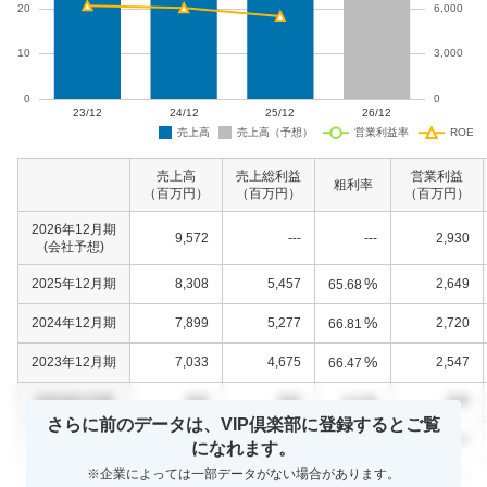
売上高
売上総利益
営業利益
粗利率
（百万円）
（百万円）
（百万円）
2026年12月期
9,572
---
---
2,930
(会社予想)
%
2025年12月期
8,308
5,457
2,649
65.68
%
2024年12月期
7,899
5,277
2,720
66.81
%
2023年12月期
7,033
4,675
2,547
66.47
%
0000年0月期
000
000
000
0.0
さらに前のデータは、VIP倶楽部に登録するとご覧
%
0000年0月期
000
000
000
0.0
になれます。
※企業によっては一部データがない場合があります。
%
0000年0月期
000
000
000
0.0