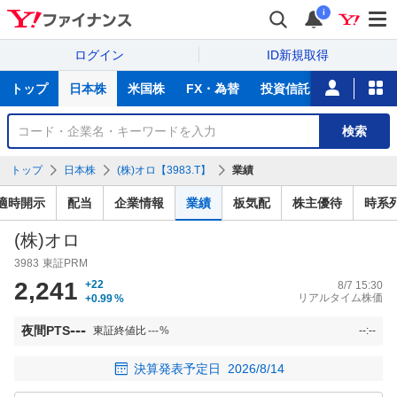
i
ログイン
ID新規取得
主
トップ
日本株
米国株
FX・為替
投資信託
ニュース
な
サ
銘
検索
ー
柄
ビ
を
トップ
日本株
(株)オロ【3983.T】
業績
ス
検
索
適時開示
配当
企業情報
業績
板気配
株主優待
時系
(株)オロ
3983
東証PRM
2,241
+22
8/7 15:30
リアルタイム株価
+0.99
%
---
夜間PTS
東証終値比
---
%
--:--
決算発表予定日
2026/8/14