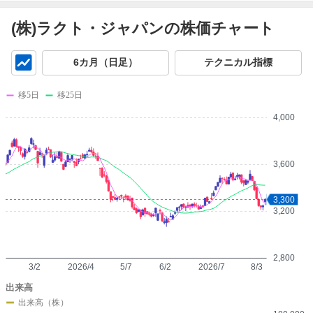
(株)ラクト・ジャパンの株価チャート
チ
6カ月（日足）
テクニカル指標
ャ
ー
移5日
移25日
ト
4,000
3,600
3,300
3,200
2,800
3/2
2026/4
5/7
6/2
2026/7
8/3
出来高
出来高（株）