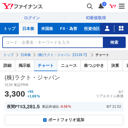
i
ログイン
ID新規取得
主
トップ
日本株
米国株
FX・為替
投資信託
ニュース
な
サ
銘
検索
ー
柄
ビ
を
トップ
日本株
(株)ラクト・ジャパン【3139.T】
チャート
ス
検
索
詳細
掲示板
チャート
ニュース
株つぶやき
決算
(株)ラクト・ジャパン
3139
東証PRM
3,300
+55
8/7
リアルタイム株価
+1.69
%
3,281.5
夜間PTS
東証終値比
-0.56
%
8/7 21:52
ポートフォリオ追加