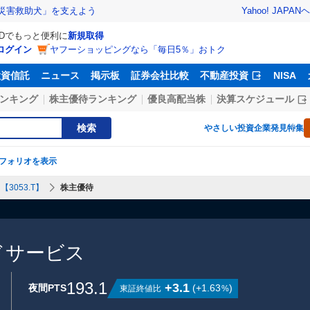
Yahoo! JAPAN
ヘ
災害救助犬」を支えよう
IDでもっと便利に
新規取得
ログイン
ヤフーショッピングなら「毎日5％」おトク
投資信託
ニュース
掲示板
証券会社比較
不動産投資
NISA
ンキング
株主優待ランキング
優良高配当株
決算スケジュール
検索
やさしい投資
企業発見特集
フォリオを表示
3053.T】
株主優待
ドサービス
193.1
+3.1
夜間PTS
(
+1.63
)
東証終値比
%