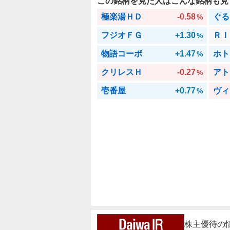
この銘柄を見た人はこんな銘柄も見
極楽湯ＨＤ
-0.58
ぐる
%
フジオＦＧ
+1.30
ＲＩ
%
物語コーポ
+1.47
ホト
%
クリレスＨ
-0.27
アト
%
壱番屋
+0.77
ヴィ
%
株主優待の