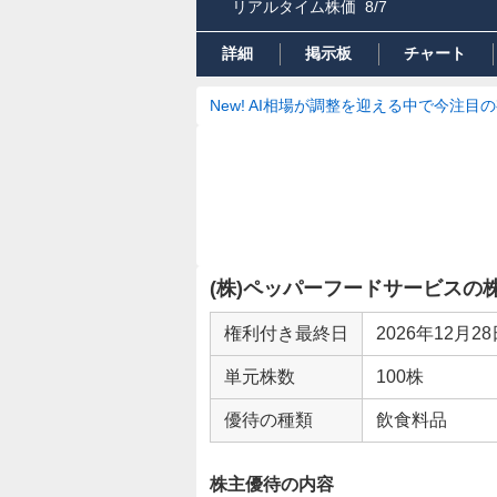
リアルタイム株価
8/7
詳細
掲示板
チャート
New! AI相場が調整を迎える中で今注目
(株)ペッパーフードサービスの
権利付き最終日
2026年12月2
単元株数
100株
優待の種類
飲食料品
株主優待の内容