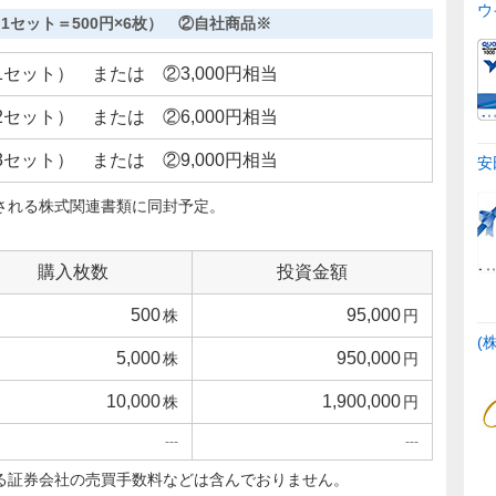
ウ
セット＝500円×6枚） ②自社商品※
（1セット） または ②3,000円相当
（2セット） または ②6,000円相当
（3セット） または ②9,000円相当
安
される株式関連書類に同封予定。
購入枚数
投資金額
500
95,000
株
円
(
5,000
950,000
株
円
10,000
1,900,000
株
円
---
---
る証券会社の売買手数料などは含んでおりません。