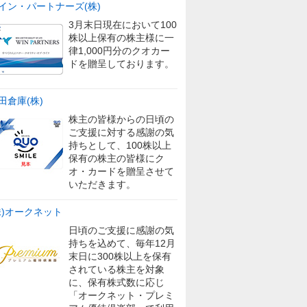
イン・パートナーズ(株)
3月末日現在において100
株以上保有の株主様に一
律1,000円分のクオカー
ドを贈呈しております。
田倉庫(株)
株主の皆様からの日頃の
ご支援に対する感謝の気
持ちとして、100株以上
保有の株主の皆様にク
オ・カードを贈呈させて
いただきます。
株)オークネット
日頃のご支援に感謝の気
持ちを込めて、毎年12月
末日に300株以上を保有
されている株主を対象
に、保有株式数に応じ
「オークネット・プレミ