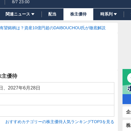
8/7 23:00
関連ニュース
配当
株主優待
時系列
の有望銘柄は？資産10億円超のDAIBOUCHOU氏が徹底解説
株主優待
8日、2027年6月28日
企
おすすめカテゴリーの株主優待人気ランキングTOP3を見る
株