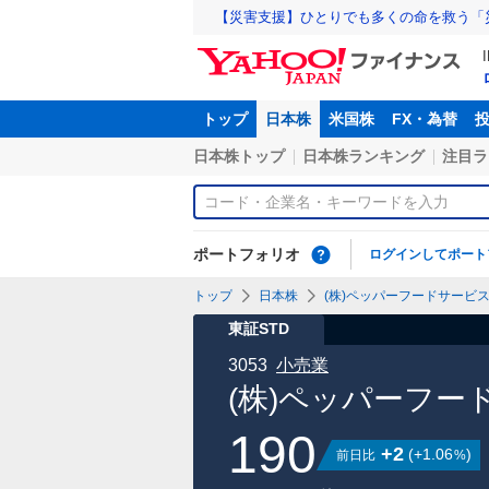
【災害支援】ひとりでも多くの命を救う「
トップ
日本株
米国株
FX・為替
日本株トップ
日本株ランキング
注目ラ
ポートフォリオ
ログインしてポート
トップ
日本株
(株)ペッパーフードサービス【
東証STD
3053
小売業
(株)ペッパーフー
190
+2
(
+1.06
)
前日比
%