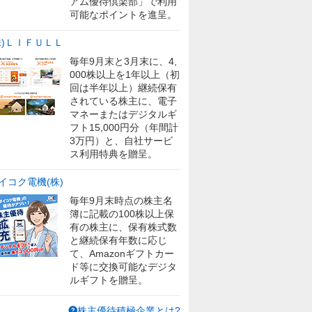
アム優待倶楽部」で利用
可能なポイントを進呈。
株)ＬＩＦＵＬＬ
毎年9月末と3月末に、4,
000株以上を1年以上（初
回は半年以上）継続保有
されている株主に、電子
マネーまたはデジタルギ
フト15,000円分（年間計
3万円）と、自社サービ
ス利用特典を贈呈。
イコク電機(株)
毎年9月末時点の株主名
簿に記載の100株以上保
有の株主に、保有株式数
と継続保有年数に応じ
て、Amazonギフトカー
ド等に交換可能なデジタ
ルギフトを贈呈。
株主優待積極企業とは?