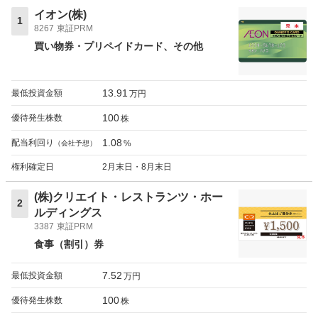
イオン(株)
1
8267
東証PRM
買い物券・プリペイドカード
その他
13.91
最低投資金額
万円
100
優待発生株数
株
1.08
配当利回り
%
（会社予想）
権利確定日
2月末日・8月末日
(株)クリエイト・レストランツ・ホー
2
ルディングス
3387
東証PRM
食事（割引）券
7.52
最低投資金額
万円
100
優待発生株数
株