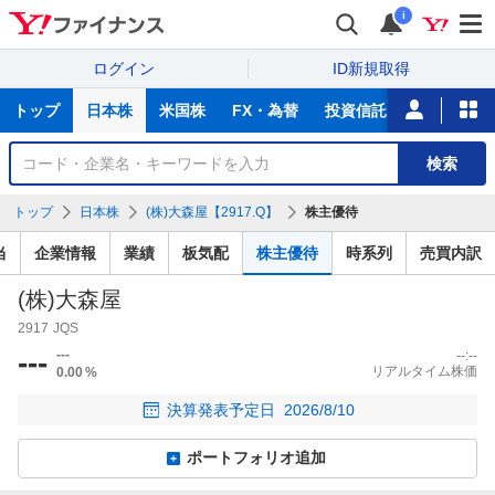
i
ログイン
ID新規取得
主
トップ
日本株
米国株
FX・為替
投資信託
ニュース
な
サ
銘
検索
ー
柄
ビ
を
トップ
日本株
(株)大森屋【2917.Q】
株主優待
ス
検
索
当
企業情報
業績
板気配
株主優待
時系列
売買内訳
(株)大森屋
2917
JQS
---
---
--:--
リアルタイム株価
0.00
%
決算発表予定日
2026/8/10
ポートフォリオ追加