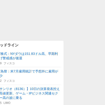
ッドライン
Y株式：NYダウは151.83ドル高、早期利
げ警戒感が後退
29
フィスコ
Y為替：米7月雇用統計で予想外に雇用が
少
42
フィスコ
サンリオ（8136）】10日の決算発表控え
高値更新、ゲーム・IPビジネス関連セク
ー高の波に乗る
45
LIMO