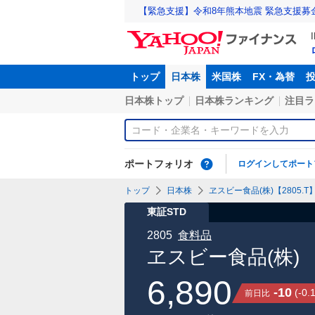
【緊急支援】令和8年熊本地震 緊急支援募
トップ
日本株
米国株
FX・為替
日本株トップ
日本株ランキング
注目ラ
ポートフォリオ
ログインしてポート
トップ
日本株
ヱスビー食品(株)【2805.T
東証STD
2805
食料品
ヱスビー食品(株)
6,890
-10
(
-0.
前日比