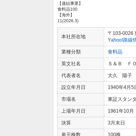
【連結事業】
食料品100
【海外】
11(2026.3)
企
業
〒103-00
本社所在地
情
Yahoo!路
報
業種分類
食料品
英文社名
Ｓ＆Ｂ Ｆ
代表者名
大久 陽子
設立年月日
1940年4月5
市場名
東証スタン
上場年月日
1961年10月
決算
3月末日
単元株数
100株