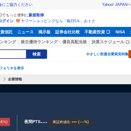
Yahoo! JAPAN
ヘ
金にご協力ください
IDでもっと便利に
新規取得
ログイン
ヤフーショッピングなら「毎日5％」おトク
投資信託
ニュース
掲示板
証券会社比較
不動産投資
NISA
ンキング
株主優待ランキング
優良高配当株
決算スケジュール
検索
やさしい投資
企業発見特集
フォリオを表示
】
企業情報
---
---
14
)
夜間PTS
(
---
)
東証終値比
%
%