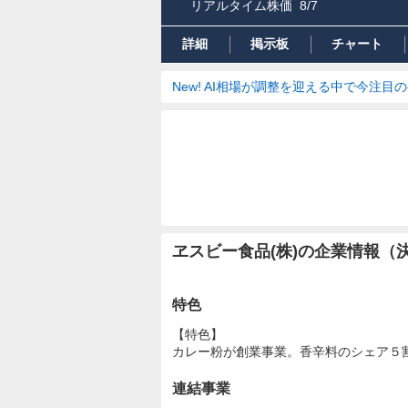
リアルタイム株価
8/7
詳細
掲示板
チャート
New! AI相場が調整を迎える中で今注目
ヱスビー食品(株)の企業情報（
特色
【特色】
カレー粉が創業事業。香辛料のシェア５
連結事業