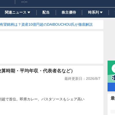
--:--
関連ニュース
配当
株主優待
時系列
の有望銘柄は？資産10億円超のDAIBOUCHOU氏が徹底解説
決算時期・平均年収・代表者名など）
最終更新日：
2026/8/7
最
割超で首位。即席カレー、パスタソースもシェア高い