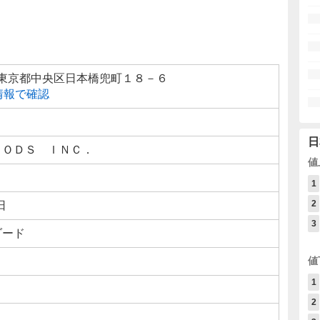
26 東京都中央区日本橋兜町１８－６
線情報で確認
日
ＯＯＤＳ ＩＮＣ．
値
1
2
日
3
ダード
値
1
2