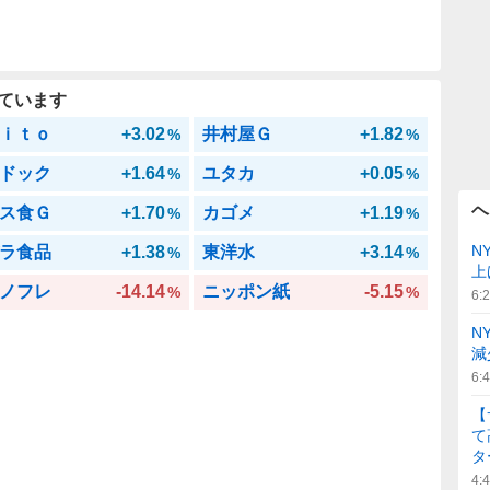
ています
ｉｔｏ
+3.02
井村屋Ｇ
+1.82
%
%
ドック
+1.64
ユタカ
+0.05
%
%
ヘ
ス食Ｇ
+1.70
カゴメ
+1.19
%
%
N
ラ食品
+1.38
東洋水
+3.14
%
%
上
ノフレ
-14.14
ニッポン紙
-5.15
%
%
6:
N
減
6:
【
て
タ
4: