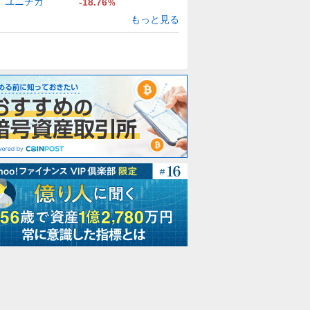
ユニチカ
-18.76
%
もっと見る