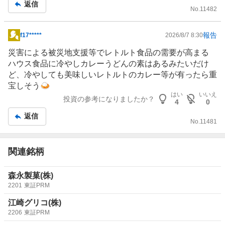
返信
No.
11482
報告
f17*****
2026/8/7 8:30
掲
示
災害による被災地支援等でレトルト
食品
の需要が高まる
板
ハウス食品に冷やしカレーうどんの素はあるみたいだけ
記
ど、冷やしても美味しいレトルトのカレー等が有ったら重
事
宝しそう🍛
はい
いいえ
投資の参考になりましたか？
4
0
返信
No.
11481
関連銘柄
森永製菓(株)
2201
東証PRM
江崎グリコ(株)
2206
東証PRM