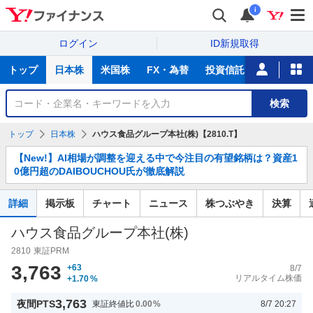
i
ログイン
ID新規取得
主
トップ
日本株
米国株
FX・為替
投資信託
ニュース
な
サ
銘
検索
ー
柄
ビ
を
トップ
日本株
ハウス食品グループ本社(株)【2810.T】
ス
検
お
索
【New!】AI相場が調整を迎える中で今注目の有望銘柄は？資産1
知
0億円超のDAIBOUCHOU氏が徹底解説
ら
せ
詳細
掲示板
チャート
ニュース
株つぶやき
決算
ハウス食品グループ本社(株)
2810
東証PRM
3,763
+63
8/7
リアルタイム株価
+1.70
%
3,763
夜間PTS
東証終値比
0.00
%
8/7 20:27