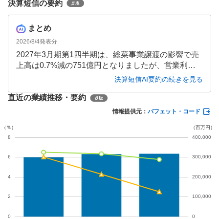
決算短信の要約
まとめ
2026/8/4
発表分
2027年3月期第1四半期は、総菜事業譲渡の影響で売
上高は0.7%減の751億円となりましたが、営業利益
は17.1%増の40億円と改善しました。投資有価証券
決算短信AI要約の続きを見る
売却益の計上により最終利益は185.3%増の51億円と
直近の業績推移・要約
大幅増益を達成。通期では原材料コスト上昇を受け
営業利益予想が下方修正されています。
情報提供元：
バフェット・コード