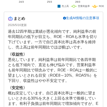
生成AI情報の注意事項
まとめ
2026/5/16
更新
過去12四半期は業績が悪化傾向です。純利益率の前
年同期比の低下が目立ち、ROE・ROAも水準を切り
下げています。一方で自己資本比率は高水準を維持
し、売上高は前年同期比でほぼ横ばいです。
〈収益性〉
悪化しています。純利益率は前年同期比で各四半期
とも低下傾向で、直近も伸び悩みです。営業利益率
も前年同期比で弱含みです。ROE・ROAは一般的に
望ましいとされる目安（ROE8～10%、ROA5%）を
下回り、収益性はやや不安定です。
〈安定性〉
概ね安定しています。自己資本比率は一般的に望ま
しいとされる30%を大きく上回る水準で推移してい
ます。有利子負債は前年同期比で増加傾向ですが、E