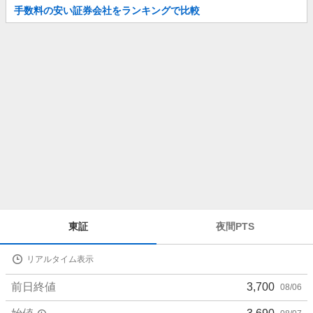
お
手数料の安い証券会社をランキングで比較
知
ら
せ
株
東証
夜間PTS
価
詳
リアルタイム表示
細
値
前日終値
3,700
08/06