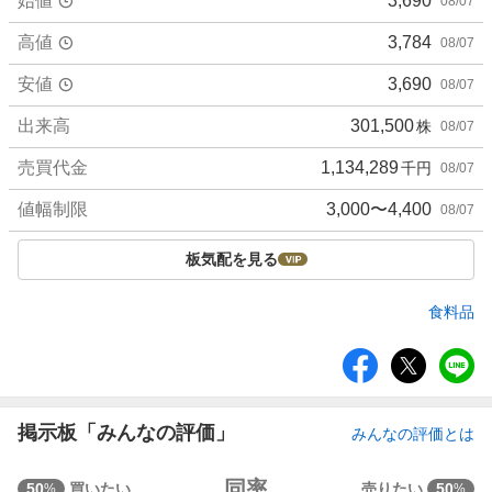
始値
3,690
08/07
高値
3,784
08/07
安値
3,690
08/07
出来高
301,500
株
08/07
売買代金
1,134,289
千円
08/07
値幅制限
3,000〜4,400
08/07
板気配を見る
食料品
シ
ェ
ア
掲示板「みんなの評価」
みんなの評価とは
強
同率
50
買いたい
売りたい
50
%
%