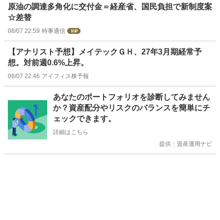
原油の調達多角化に交付金＝経産省、国民負担で新制度案
☆差替
08/07 22:59
時事通信
【アナリスト予想】メイテックＧＨ、27年3月期経常予
想。対前週0.6%上昇。
08/07 22:46
アイフィス株予報
お
あなたのポートフォリオを診断してみません
知
か？資産配分やリスクのバランスを簡単にチ
ら
ェックできます。
せ
詳細はこちら
提供：資産運用ナビ