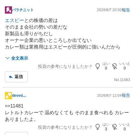
報告
パラチニット
2026/8/7 20:50
掲
示
エスビー
との株価の差は
板
そのまま会社の勢いの差だな
記
新製品も滞りがちだし
事
オーナー企業の悪いところしか出てない
カレー類は業務用はエスビーが圧倒的に強いんだから
家庭用で頑張るしかないのにさ
全文表示
はい
いいえ
投資の参考になりましたか？
0
0
返信
No.
11483
報告
deved....
2026/8/7 12:04
掲
示
>>
11481
板
レトルトカレーで 温めなくても そのまま食べれる
カレー
記
ありましたよ。
事
はい
いいえ
投資の参考になりましたか？
3
0