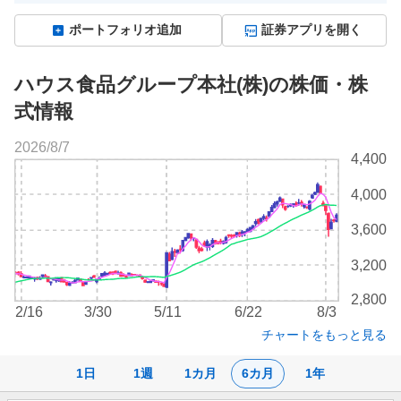
ポートフォリオ追加
証券アプリを開く
ハウス食品グループ本社(株)の株価・株
式情報
2026/8/7
株
4,400
価
チ
4,000
ャ
ー
3,600
ト
3,200
2,800
2/16
3/30
5/11
6/22
8/3
チャートをもっと見る
1日
1週
1カ月
6カ月
1年