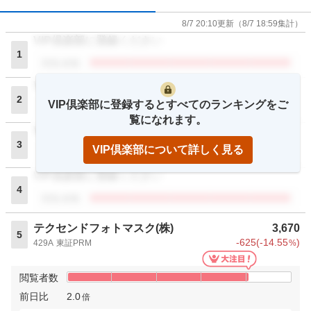
8/7 20:10
更新
（
8/7 18:59
集計）
VIP倶楽部に登録ください
1
閲覧者数
VIP倶楽部に登録ください
2
VIP倶楽部に登録するとすべてのランキングをご
閲覧者数
覧になれます。
VIP倶楽部に登録ください
3
VIP倶楽部について詳しく見る
閲覧者数
VIP倶楽部に登録ください
4
閲覧者数
テクセンドフォトマスク(株)
3,670
5
-625
(
-14.55
)
429A
東証PRM
%
閲覧者数
前日比
2.0
倍