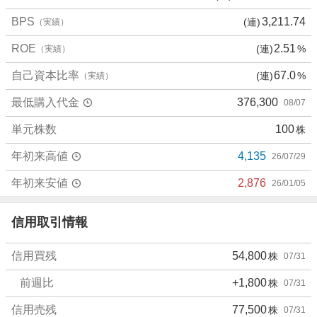
%
、
BPS
3,211.74
(連)
（実績）
売
ROE
2.51
(連)
%
（実績）
り
た
自己資本比率
67.0
(連)
%
（実績）
い
0
最低購入代金
376,300
08/07
%
、
単元株数
100
株
強
年初来高値
4,135
26/07/29
く
売
年初来安値
2,876
26/01/05
り
た
信用取引情報
い
5
0
信用買残
54,800
株
07/31
%
前週比
+1,800
株
07/31
信用売残
77,500
株
07/31