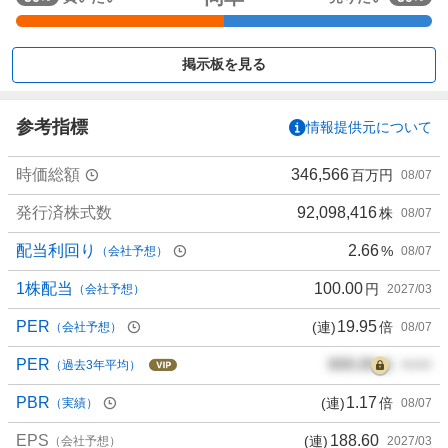
く
買
い
掲示板を見る
た
い
5
参考指標
情報提供元について
0
%
時価総額
346,566
百万円
08/07
、
買
発行済株式数
92,098,416
株
08/07
い
配当利回り
2.66
%
（会社予想）
08/07
た
い
1株配当
100.00
円
（会社予想）
2027/03
0
%
PER
19.95
(連)
倍
（会社予想）
08/07
、
PER
000.00
倍
様
（過去3年平均）
00/00
子
PBR
1.17
(連)
倍
（実績）
08/07
見
0
EPS
188.60
(連)
（会社予想）
2027/03