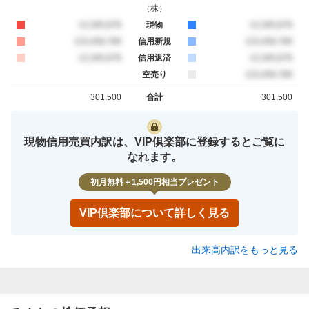
（
株
）
買約定
12,345,678
現物
売約定
12,345,678
買約定
123,456,789
信用新規
売約定
123,456,789
買約定
12,345,678
信用返済
売約定
12,345,678
空売り
売約定
123,456,789
301,500
合計
301,500
買約定
売約定
現物信用売買内訳は、VIP倶楽部に登録するとご覧に
なれます。
初月無料＋1,500円相当プレゼント
VIP倶楽部について詳しく見る
出来高内訳をもっと見る