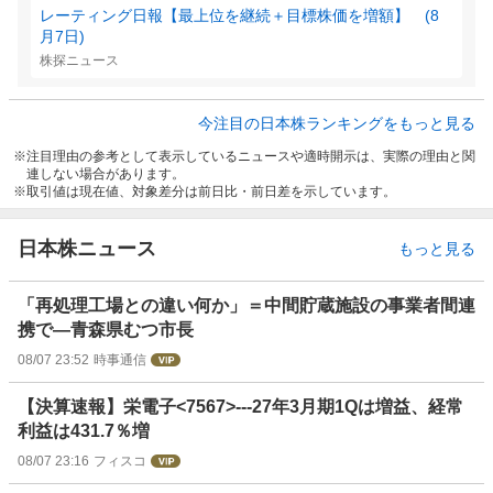
レーティング日報【最上位を継続＋目標株価を増額】 (8
月7日)
株探ニュース
今注目の日本株ランキングをもっと見る
注目理由の参考として表示しているニュースや適時開示は、実際の理由と関
連しない場合があります。
取引値は現在値、対象差分は前日比・前日差を示しています。
日本株ニュース
もっと見る
「再処理工場との違い何か」＝中間貯蔵施設の事業者間連
携で―青森県むつ市長
08/07 23:52
時事通信
【決算速報】栄電子<7567>---27年3月期1Qは増益、経常
利益は431.7％増
08/07 23:16
フィスコ