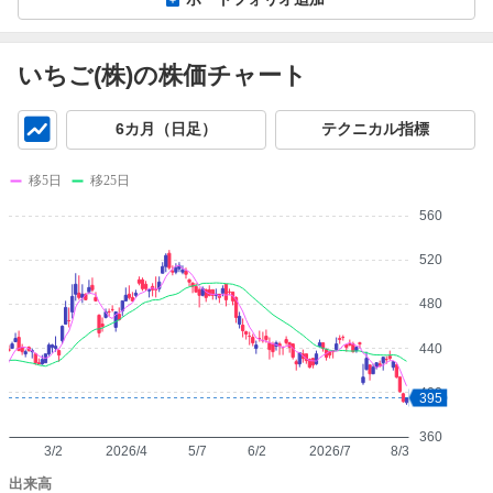
いちご(株)の株価チャート
チ
6カ月（日足）
テクニカル指標
ャ
ー
移5日
移25日
ト
560
520
480
440
400
395
360
3/2
2026/4
5/7
6/2
2026/7
8/3
出来高