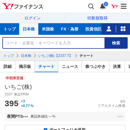
i
ログイン
ID新規取得
主
トップ
日本株
米国株
FX・為替
投資信託
ニュース
な
サ
銘
検索
ー
柄
ビ
を
トップ
日本株
いちご(株)【2337.T】
チャート
ス
検
索
詳細
掲示板
チャート
ニュース
株つぶやき
決算
年初来安値
いちご(株)
2337
東証PRM
395
+3
8/5
リアルタイム株価
+0.77
%
---
夜間PTS
東証終値比
---
%
--:--
ポートフォリオ追加