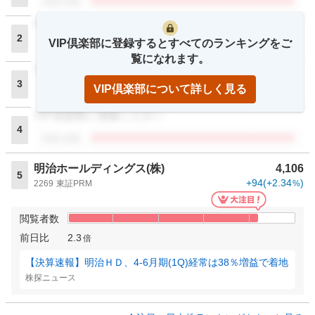
閲覧者数
VIP倶楽部に登録ください
2
VIP倶楽部に登録するとすべてのランキングをご
閲覧者数
覧になれます。
VIP倶楽部に登録ください
3
VIP倶楽部について詳しく見る
閲覧者数
VIP倶楽部に登録ください
4
閲覧者数
明治ホールディングス(株)
4,106
5
+94
(
+2.34
)
2269
東証PRM
%
閲覧者数
前日比
2.3
倍
【決算速報】明治ＨＤ、4-6月期(1Q)経常は38％増益で着地
株探ニュース