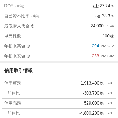
、
ROE
27.74
(連)
%
（実績）
売
り
自己資本比率
38.3
(連)
%
（実績）
た
最低購入代金
24,900
09:44
い
0
単元株数
100
株
%
、
年初来高値
294
26/02/12
強
く
年初来安値
233
26/06/02
売
り
信用取引情報
た
い
信用買残
1,913,400
株
07/31
0
%
前週比
-303,700
株
07/31
信用売残
529,000
株
07/31
前週比
-4,800,200
株
07/31