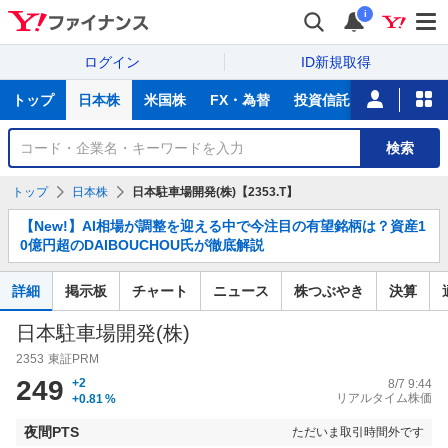
i
ログイン
ID新規取得
主
トップ
日本株
米国株
FX・為替
投資信託
ニュース
な
サ
銘
検索
ー
柄
ビ
を
トップ
日本株
日本駐車場開発(株)【2353.T】
ス
検
お
索
【New!】AI相場が調整を迎える中で今注目の有望銘柄は？資産1
知
0億円超のDAIBOUCHOU氏が徹底解説
ら
せ
詳細
掲示板
チャート
ニュース
株つぶやき
決算
日本駐車場開発(株)
2353
東証PRM
249
+2
8/7 9:44
リアルタイム株価
+0.81
%
夜間PTS
ただいま取引時間外です