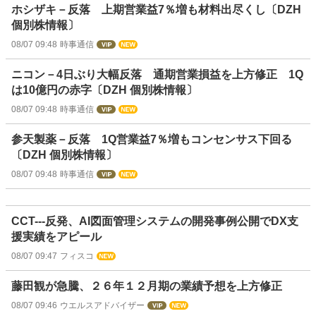
ホシザキ－反落 上期営業益7％増も材料出尽くし〔DZH
個別株情報〕
08/07 09:48
時事通信
ニコン－4日ぶり大幅反落 通期営業損益を上方修正 1Q
は10億円の赤字〔DZH 個別株情報〕
08/07 09:48
時事通信
参天製薬－反落 1Q営業益7％増もコンセンサス下回る
〔DZH 個別株情報〕
08/07 09:48
時事通信
CCT---反発、AI図面管理システムの開発事例公開でDX支
援実績をアピール
08/07 09:47
フィスコ
藤田観が急騰、２６年１２月期の業績予想を上方修正
08/07 09:46
ウエルスアドバイザー