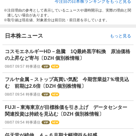
今注目の日本株ランキングをもっと見る
注目理由の参考として表示しているニュースや適時開示は、実際の理由と関
連しない場合があります。
取引値は現在値、対象差分は前日比・前日差を示しています。
日本株ニュース
もっと見る
コスモエネルギーHD－急騰 1Q最終黒字転換 原油価格
の上昇など寄与〔DZH 個別株情報〕
08/07 09:57
時事通信
フルヤ金属－ストップ高買い気配 今期営業益7％増見込
む 前期は2.6倍〔DZH 個別株情報〕
08/07 09:54
時事通信
FUJI－東海東京が目標株価を引き上げ データセンター
関連投資は持続を見込む〔DZH 個別株情報〕
08/07 09:54
時事通信
任天堂が続伸、４－６月期大幅増益を好感