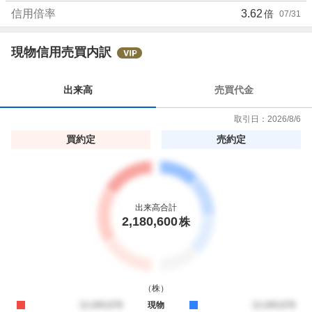
信用倍率
3.62
倍
07/31
現物信用売買内訳
出来高
売買代金
取引日：
2026/8/6
買約定
売約定
出来高合計
2,180,600
株
（
株
）
買約定
12,345,678
現物
売約定
12,345,678