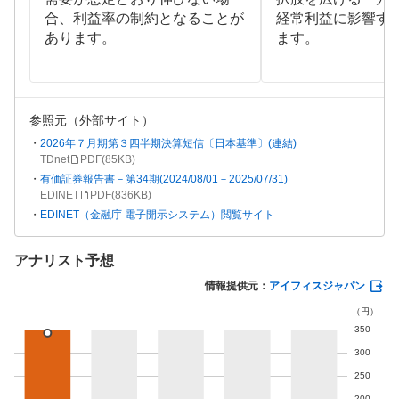
合、利益率の制約となることが
経常利益に影響す
あります。
ます。
参照元（外部サイト）
2026年７月期第３四半期決算短信〔日本基準〕(連結)
TDnet
PDF(
85KB
)
有価証券報告書－第34期(2024/08/01－2025/07/31)
EDINET
PDF(
836KB
)
EDINET（金融庁 電子開示システム）閲覧サイト
アナリスト予想
情報提供元：
アイフィスジャパン