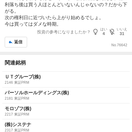
板
利落ち後は買う人ほとんどいないんじゃないの？だから下
記
がる。
事
次の権利日に近づいたら上がり始めるでしょ。
今は買ってはダメな時期。
はい
いいえ
投資の参考になりましたか？
4
31
返信
No.
76642
関連銘柄
ＵＴグループ(株)
2146
東証PRM
パーソルホールディングス(株)
2181
東証PRM
モロゾフ(株)
2217
東証PRM
(株)システナ
2317
東証PRM