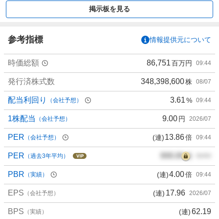
買
掲示板を見る
い
た
い
参考指標
情報提供元について
5
0
時価総額
86,751
百万円
09:44
%
、
発行済株式数
348,398,600
株
08/07
買
い
配当利回り
3.61
%
（会社予想）
09:44
た
い
1株配当
9.00
円
（会社予想）
2026/07
0
PER
13.86
(連)
倍
（会社予想）
09:44
%
、
PER
000.00
倍
（過去3年平均）
00/00
様
子
PBR
4.00
(連)
倍
（実績）
09:44
見
EPS
17.96
(連)
5
（会社予想）
2026/07
0
BPS
62.19
(連)
（実績）
%