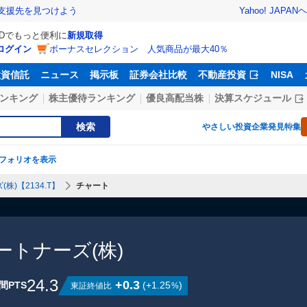
Yahoo! JAPAN
ヘ
支援先を見つけよう
IDでもっと便利に
新規取得
ログイン
ボーナスセレクション 人気商品が最大40％
投資信託
ニュース
掲示板
証券会社比較
不動産投資
NISA
ンキング
株主優待ランキング
優良高配当株
決算スケジュール
検索
やさしい投資
企業発見特集
フォリオを表示
)【2134.T】
チャート
トナーズ(株)
24.3
+0.3
間PTS
(
+1.25
)
東証終値比
%