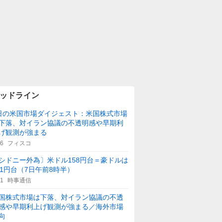
ッドライン
日の米国市場ダイジェスト：米国株式市場
下落、対イラン協議の不透明感や早期利
げ観測が強まる
36
フィスコ
シドニー外為〕米ドル158円台＝豪ドルは
11円台（7日午前8時半）
31
時事通信
国株式市場は下落、対イラン協議の不透
感や早期利上げ観測が強まる／海外市場
向