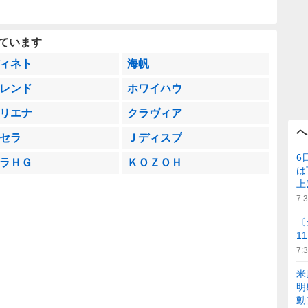
ています
ィネト
海帆
レンド
ホワイハウ
リエナ
クラヴィア
ヘ
セラ
Ｊディスプ
6
ラＨＧ
ＫＯＺＯＨ
は
上
7:
〔
1
7:
米
明
動