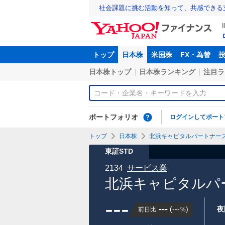
社会課題に挑む活動を知って、共感できる
トップ
日本株
米国株
FX・為替
日本株トップ
日本株ランキング
注目ラ
ポートフォリオ
ログインしてポート
トップ
日本株
北浜キャピタルパートナーズ(株
東証STD
2134
サービス業
北浜キャピタルパー
---
---
(
---
)
夜
前日比
%