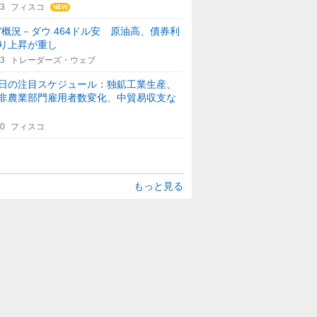
53
フィスコ
Y概況－ダウ 464ドル安 原油高、債券利
り上昇が重し
33
トレーダーズ・ウェブ
日の注目スケジュール：独鉱工業生産、
非農業部門雇用者数変化、中貿易収支な
30
フィスコ
もっと見る