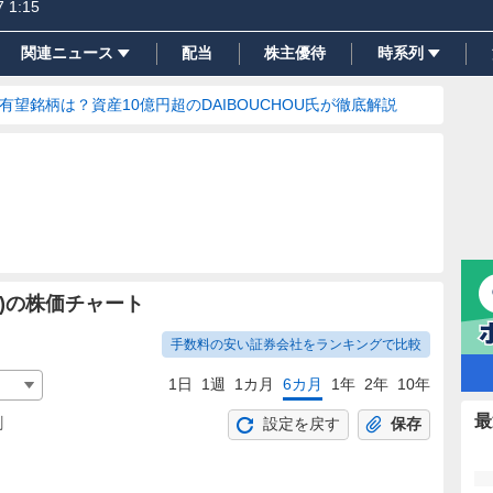
7 1:15
関連ニュース
配当
株主優待
時系列
の有望銘柄は？資産10億円超のDAIBOUCHOU氏が徹底解説
)の株価チャート
手数料の安い証券会社をランキングで比較
1日
1週
1カ月
6カ月
1年
2年
10年
最
割
設定を戻す
保存