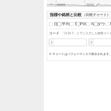
2022/1
2023/1
指標や銘柄と比較
（比較チャート）
日経平均
TOPIX
NYダウ
コード
「
2134.T
」と下に入力した銘柄コー
1
2
※ チャートはパフォーマンスで表示されます