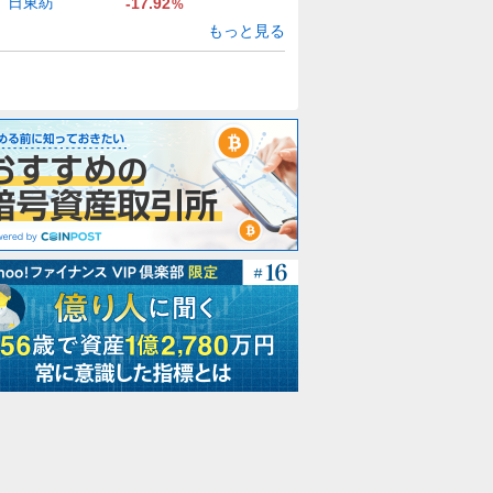
日東紡
-17.92
%
もっと見る