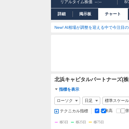
リアルタイム株価
--:--
8/
詳細
掲示板
チャート
New! AI相場が調整を迎える中で今注目
北浜キャピタルパートナーズ(株
チ
指標を表示
ャ
チ
ー
ャ
ト
ー
出来高
分
テクニカル指標
指
ト
標
の
移5日
移25日
移75日
設