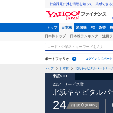
社会課題に挑む活動を知って、共感できる
トップ
日本株
米国株
FX・為替
日本株トップ
日本株ランキング
注目ラ
ポートフォリオ
ログインしてポート
トップ
日本株
北浜キャピタルパートナーズ(株
東証STD
2134
サービス業
北浜キャピタルパー
24
0
(
0.00
)
前日比
%