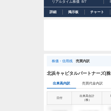
リアルタイム株価
8/7
詳細
掲示板
チャート
株価・信用残
売買内訳
出
来
北浜キャピタルパートナーズ(株
高
出来高内訳
売買代金内訳
内
訳
出来高合計
日付
（
株
）
1