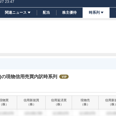
8/7 23:47
関連ニュース
配当
株主優待
時系列
)の現物信用売買内訳時系列
現物買
信用新規買
信用返済買
現物売
信用新
（
株
）
（
株
）
（
株
）
（
株
）
（
株
2,345,678
123,456,789
12,345,678
12,345,678
123,45