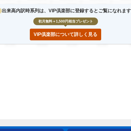
12.3
%
23.4
%
12.3
%
12.3
%
2
出来高内訳時系列は、VIP倶楽部に登録するとご覧になれま
2,345,678
123,456,789
12,345,678
12,345,678
123,45
初月無料＋1,500円相当プレゼント
12.3
%
23.4
%
12.3
%
12.3
%
2
VIP倶楽部について詳しく見る
2,345,678
123,456,789
12,345,678
12,345,678
123,45
12.3
%
23.4
%
12.3
%
12.3
%
2