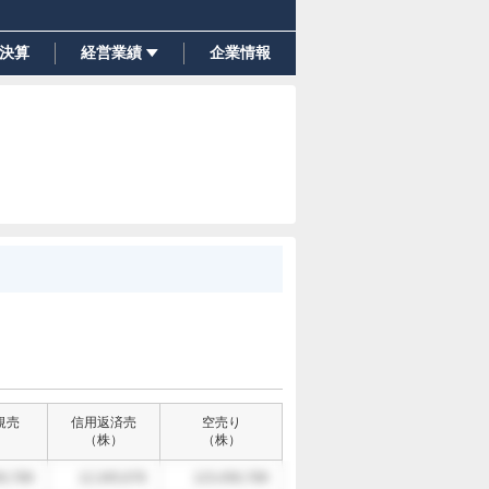
決算
経営業績
企業情報
規売
信用返済売
空売り
）
（
株
）
（
株
）
6,789
12,345,678
123,456,789