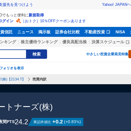
Yahoo! JAPAN
ヘ
支援先を見つけよう
IDでもっと便利に
新規取得
ログイン
［おトク］10％OFFクーポンあります
投資信託
ニュース
掲示板
証券会社比較
不動産投資
NISA
ンキング
株主優待ランキング
優良高配当株
決算スケジュール
検索
やさしい投資
企業発見特集
フォリオを表示
)【2134.T】
売買内訳
トナーズ(株)
24.2
+0.2
夜間PTS
(
+0.83
)
東証終値比
%