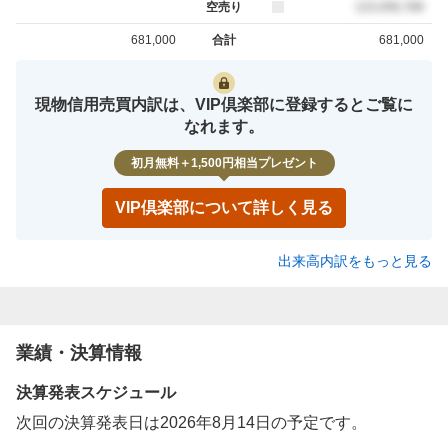
空売り
売約定
123,456,789
681,000
合計
681,000
買約定
売約定
現物信用売買内訳は、VIP倶楽部に登録するとご覧に
なれます。
初月無料＋1,500円相当プレゼント
VIP倶楽部について詳しく見る
出来高内訳をもっと見る
業績・決算情報
決算発表スケジュール
次回の決算発表日は2026年8月14日の予定です。