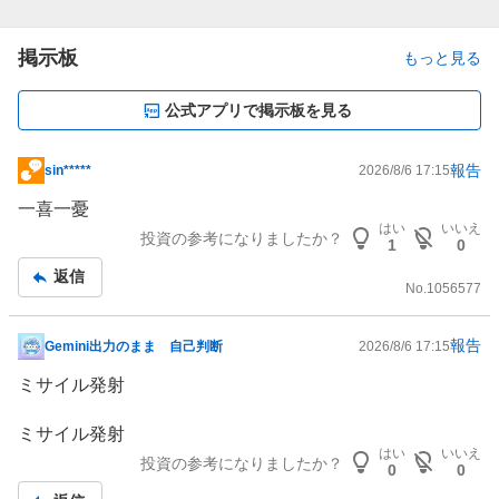
掲示板
もっと見る
公式アプリで掲示板を見る
報告
sin*****
2026/8/6 17:15
掲
示
一喜一憂
板
はい
いいえ
投資の参考になりましたか？
1
0
記
返信
事
No.
1056577
報告
Gemini出力のまま 自己判断
2026/8/6 17:15
掲
示
ミサイル発射
板
記
ミサイル発射
事
はい
いいえ
投資の参考になりましたか？
0
0