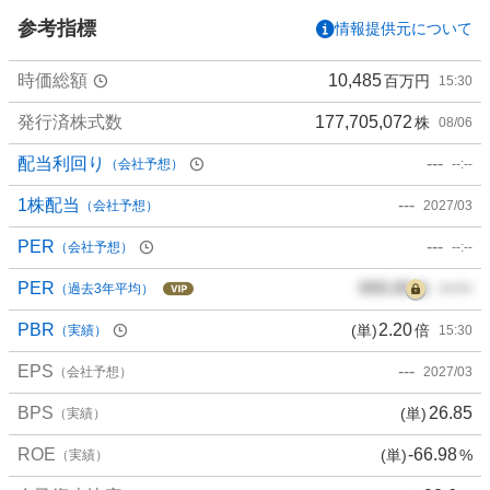
い
参考指標
情報提供元について
2
7
時価総額
10,485
百万円
15:30
.
2
発行済株式数
177,705,072
株
08/06
7
%
配当利回り
---
（会社予想）
--:--
、
買
1株配当
---
（会社予想）
2027/03
い
PER
---
（会社予想）
--:--
た
い
PER
000.00
倍
（過去3年平均）
00/00
2
7
PBR
2.20
(単)
倍
（実績）
15:30
.
EPS
---
2
（会社予想）
2027/03
7
BPS
26.85
(単)
（実績）
%
、
ROE
-66.98
(単)
%
（実績）
様