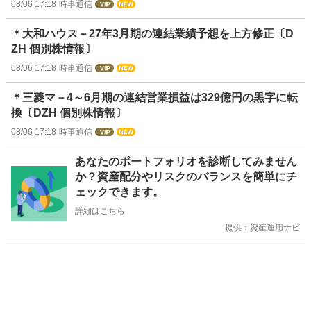
08/06 17:18
時事通信
＊大和ハウス－27年3月期の連結業績予想を上方修正〔D
ZH 個別株情報〕
08/06 17:18
時事通信
＊三菱マ－4～6月期の連結営業損益は329億円の黒字に転
換〔DZH 個別株情報〕
08/06 17:18
時事通信
お
あなたのポートフォリオを診断してみません
知
か？資産配分やリスクのバランスを簡単にチ
ら
ェックできます。
せ
詳細はこちら
提供：資産運用ナビ