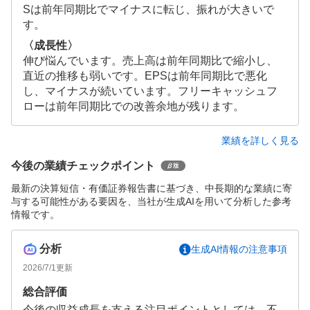
Sは前年同期比でマイナスに転じ、振れが大きいで
す。
〈成長性〉
伸び悩んでいます。売上高は前年同期比で縮小し、
直近の推移も弱いです。EPSは前年同期比で悪化
し、マイナスが続いています。フリーキャッシュフ
ローは前年同期比での改善余地が残ります。
業績を詳しく見る
今後の業績チェックポイント
最新の決算短信・有価証券報告書に基づき、中長期的な業績に寄
与する可能性がある要因を、当社が生成AIを用いて分析した参考
情報です。
分析
生成AI情報の注意事項
2026/7/1
更新
総合評価
今後の収益成長を支える注目ポイントとしては、不