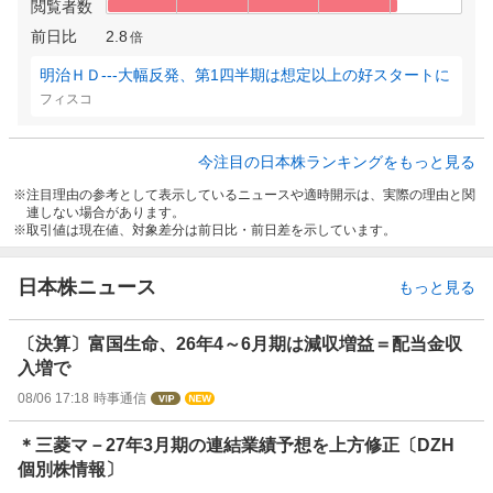
閲覧者数
前日比
2.8
倍
明治ＨＤ---大幅反発、第1四半期は想定以上の好スタートに
フィスコ
今注目の日本株ランキングをもっと見る
注目理由の参考として表示しているニュースや適時開示は、実際の理由と関
連しない場合があります。
取引値は現在値、対象差分は前日比・前日差を示しています。
日本株ニュース
もっと見る
〔決算〕富国生命、26年4～6月期は減収増益＝配当金収
入増で
08/06 17:18
時事通信
＊三菱マ－27年3月期の連結業績予想を上方修正〔DZH
個別株情報〕