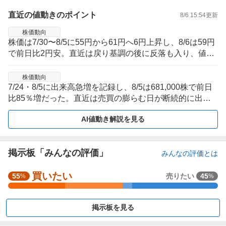
直近の値動きのポイント
8/6 15:54
更新
株価動向
株価は7/30〜8/5に55円から61円へ6円上昇し、8/6は59円
で前日比2円安。直近は戻り基調の後に反落も入り、値幅
を伴う推移が続いている。
株価動向
7/24・8/5に出来高急増を記録し、8/5は681,000株で前日
比85％増だった。直近は売買の膨らむ日が断続的に出て
おり、短期間で値動きが出やすい局面にある。
AI値動き解説を見る
掲示板「みんなの評価」
みんなの評価とは
買いたい
強
55
売りたい
45
%
%
く
買
掲示板を見る
い
た