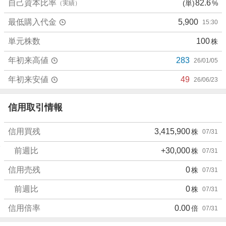
子
自己資本比率
82.6
(単)
%
（実績）
見
最低購入代金
5,900
15:30
0
%
単元株数
100
株
、
売
年初来高値
283
26/01/05
り
た
年初来安値
49
26/06/23
い
4
信用取引情報
.
5
信用買残
3,415,900
株
07/31
5
%
前週比
+30,000
株
07/31
、
強
信用売残
0
株
07/31
く
前週比
0
株
07/31
売
り
信用倍率
0.00
倍
07/31
た
い