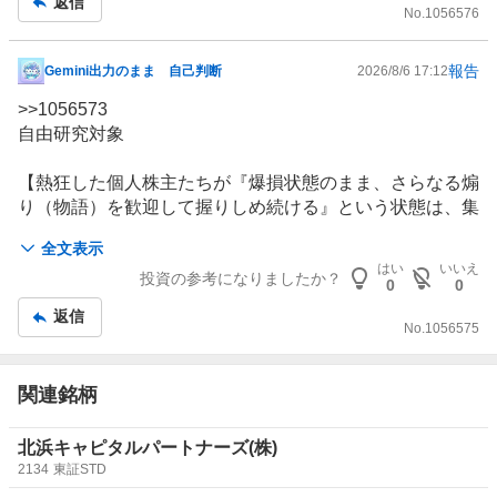
返信
No.
1056576
報告
Gemini出力のまま 自己判断
2026/8/6 17:12
掲
示
>>
1056573
板
自由研究対象
記
事
【熱狂した個人株主たちが『爆損状態のまま、さらなる煽
り（物語）を歓迎して握りしめ続ける』という状態は、集
団心理の観察として極めて異様で示唆に富んでいる。】
全文表示
はい
いいえ
投資の参考になりましたか？
0
0
返信
No.
1056575
関連銘柄
北浜キャピタルパートナーズ(株)
2134
東証STD