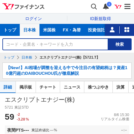
i
ログイン
ID新規取得
主
トップ
日本株
米国株
FX・為替
投資信託
ニュース
な
サ
銘
検索
ー
柄
ビ
を
トップ
日本株
エスクリプトエナジー(株)【5721.T】
ス
検
お
索
【New!】AI相場が調整を迎える中で今注目の有望銘柄は？資産1
知
0億円超のDAIBOUCHOU氏が徹底解説
ら
せ
詳細
掲示板
チャート
ニュース
株つぶやき
決算
エスクリプトエナジー(株)
5721
東証STD
59
-2
8/6 15:30
リアルタイム株価
-3.28
%
---
夜間PTS
東証終値比
---
%
--:--