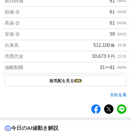
前日終値
61
08/05
始値
61
09:00
高値
61
09:00
安値
59
09:03
出来高
512,100
株
15:30
売買代金
30,673
千円
15:30
値幅制限
31〜91
08/06
板気配を見る
非鉄金属
シ
ェ
ア
今日のAI値動き解説