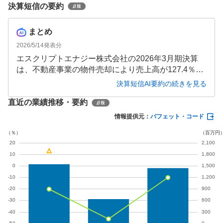
決算短信の要約
まとめ
2026/5/14
発表分
エスクリプトエナジー株式会社の2026年3月期決算
は、不動産事業の物件売却により売上高が127.4％増
の14億4,100万円となりました。しかし、暗号資産評
決算短信AI要約の続きを見る
価損等により経常損失25億2,400万円、当期純損失25
直近の業績推移・要約
億2,900万円と大幅な損失を計上。資産は暗号資産の
増加により88.6％増の56億6,800万円となりました。
情報提供元：
バフェット・コード