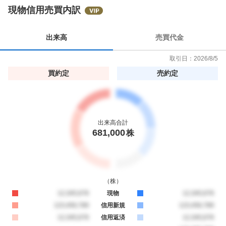
4
現物信用売買内訳
0
.
出来高
売買代金
9
1
取引日：
2026/8/5
%
買約定
売約定
出来高合計
681,000
株
（
株
）
買約定
12,345,678
現物
売約定
12,345,678
買約定
123,456,789
信用新規
売約定
123,456,789
買約定
12,345,678
信用返済
売約定
12,345,678