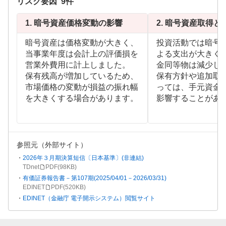
リスク要因
9
件
1.
暗号資産価格変動の影響
2.
暗号資産取得と
暗号資産は価格変動が大きく、
投資活動では暗号
当事業年度は会計上の評価損を
よる支出が大きく
営業外費用に計上しました。
金同等物は減少し
保有残高が増加しているため、
保有方針や追加取
市場価格の変動が損益の振れ幅
っては、手元資金
を大きくする場合があります。
影響することがあ
参照元（外部サイト）
2026年３月期決算短信〔日本基準〕(非連結)
TDnet
PDF(
98KB
)
有価証券報告書－第107期(2025/04/01－2026/03/31)
EDINET
PDF(
520KB
)
EDINET（金融庁 電子開示システム）閲覧サイト