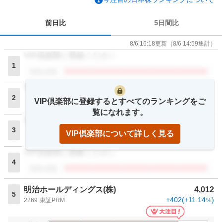
前日比
5日間比
8/6 16:18
更新
（
8/6 14:59
集計）
VIP倶楽部に登録ください
1
閲覧者数
VIP倶楽部に登録ください
2
VIP倶楽部に登録するとすべてのランキングをご
閲覧者数
覧になれます。
VIP倶楽部に登録ください
3
VIP倶楽部について詳しく見る
閲覧者数
VIP倶楽部に登録ください
4
閲覧者数
明治ホールディングス(株)
4,012
5
+402
(
+11.14
)
2269
東証PRM
%