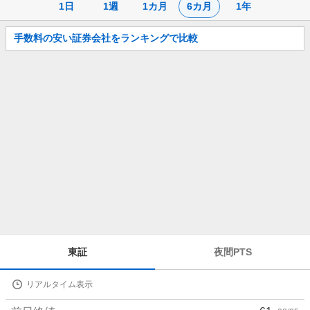
1日
1週
1カ月
6カ月
1年
お
手数料の安い証券会社をランキングで比較
知
ら
せ
株
東証
夜間PTS
価
詳
リアルタイム表示
細
値