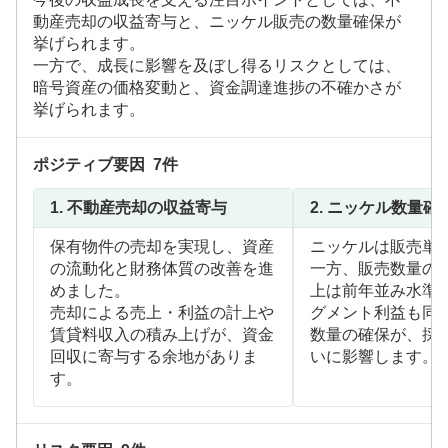
動産売却の収益寄与と、ニッケル販売の数量確保が
挙げられます。
一方で、成長に影響を及ぼし得るリスクとしては、
暗号資産の価格変動と、資金調達進捗の不確かさが
挙げられます。
ポジティブ要因
7
件
1.
不動産売却の収益寄与
2.
ニッケル数量確
保有物件の売却を実現し、資産
ニッケルは販売単
の流動化と財務体質の改善を進
一方、販売数量の
めました。
上は前年並み水準
売却による売上・利益の計上や
グメント利益も同
賃貸料収入の積み上げが、資金
数量の確保が、採
回収に寄与する余地がありま
いに影響します。
す。