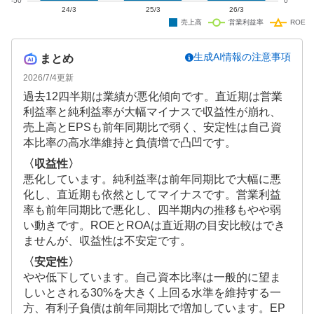
生成AI情報の注意事項
まとめ
2026/7/4
更新
過去12四半期は業績が悪化傾向です。直近期は営業
利益率と純利益率が大幅マイナスで収益性が崩れ、
売上高とEPSも前年同期比で弱く、安定性は自己資
本比率の高水準維持と負債増で凸凹です。
〈収益性〉
悪化しています。純利益率は前年同期比で大幅に悪
化し、直近期も依然としてマイナスです。営業利益
率も前年同期比で悪化し、四半期内の推移もやや弱
い動きです。ROEとROAは直近期の目安比較はでき
ませんが、収益性は不安定です。
〈安定性〉
やや低下しています。自己資本比率は一般的に望ま
しいとされる30%を大きく上回る水準を維持する一
方、有利子負債は前年同期比で増加しています。EP