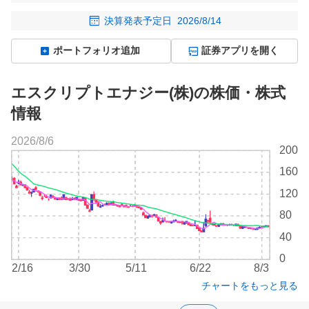
決算発表予定日
2026/8/14
ポートフォリオ追加
証券アプリを開く
エスクリプトエナジー(株)の株価・株式
情報
2026/8/6
株
200
価
160
チ
ャ
120
ー
80
ト
40
0
2/16
3/30
5/11
6/22
8/3
チャートをもっと見る