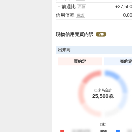
┗
前週比
+27,50
用語
信用倍率
0.0
用語
現物信用売買内訳
出来高
買約定
売約
出来高合計
25,500
株
（
株
）
買約定
12,345,678
現物
売
12