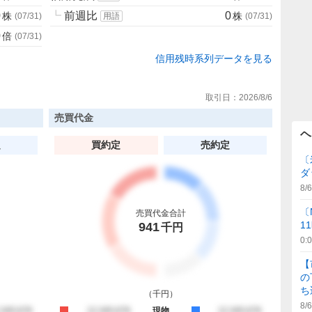
0
┗
前週比
0
株
株
(
07/31
)
用語
(
07/31
)
0
倍
(
07/31
)
信用残時系列データを見る
取引日：
2026/8/6
売買代金
ヘ
定
買約定
売約定
〔
ダ
8/6
〔
売買代金合計
1
941
千円
0:
【
の
ち
（
千円
）
8/6
約定
,345,678
買約定
12,345,678
現物
売約定
12,345,678