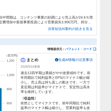
中間期は、コンテンツ事業の好調により売上高が24.6％増
定費増加や新規事業投資により営業損失3,900万円、持分法
、親会社株主に帰属する中間純損失2.85億円と減益となりまし
決算短信AI要約の続きを見る
を維持しています。
情報提供元：
バフェット・コード
まとめ
生成AI情報の注意事項
2026/5/16
更新
過去12四半期は業績がやや改善傾向です。前
年同期比で純利益率とEPSのマイナス幅が縮
小し、売上高は持ち直しの動きです。一方で
直近期は利益率がマイナスで、安定性は高水
準を維持しています。
〈収益性〉
依然としてマイナスです。前年同期比で純利
益率のマイナス幅は縮小し、営業利益率も改