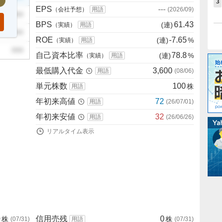
3
EPS
---
（会社予想）
用語
(
2026/09
)
999
BPS
61.43
(連)
（実績）
用語
999
ROE
-7.65
(連)
%
（実績）
用語
999
自己資本比率
78.8
(連)
%
（実績）
用語
最低購入代金
3,600
用語
(
08/06
)
単元株数
100
株
用語
年初来高値
72
用語
(
26/07/01
)
年初来安値
32
用語
(
26/06/26
)
リアルタイム表示
0
信用売残
0
株
株
(
07/31
)
用語
(
07/31
)