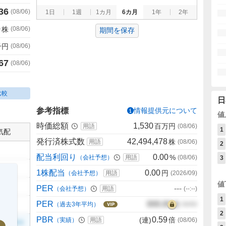
36
(
08/06
)
1日
1週
1カ月
6カ月
1年
2年
0
株
(
08/06
)
期間を保存
千円
(
08/06
)
67
(
08/06
)
比較
日
参考指標
情報提供元について
値
時価総額
1,530
百万円
用語
(
08/06
)
1
気配
発行済株式数
42,494,478
株
用語
(
08/06
)
2
配当利回り
0.00
%
（会社予想）
用語
(
08/06
)
3
1株配当
0.00
円
（会社予想）
用語
(
2026/09
)
値
PER
---
（会社予想）
用語
(
--:--
)
1
PER
000.00
倍
（過去3年平均）
00/00
2
PBR
0.59
(連)
倍
（実績）
用語
(
08/06
)
999