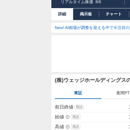
リアルタイム株価
8/6
詳細
掲示板
チャート
New! AI相場が調整を迎える中で今注目
株
(株)ウェッジホールディングス
価
詳
東証
夜間PT
細
値
前日終値
用語
始値
用語
高値
用語