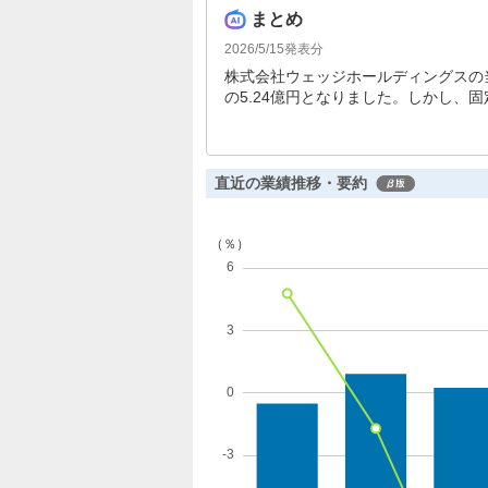
まとめ
2026/5/15
発表分
株式会社ウェッジホールディングスの当
の5.24億円となりました。しかし、固
投資損失の影響で経常損失2.67億円
た。自己資本比率は75.6％と高水準
直近の業績推移・要約