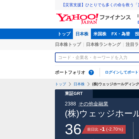
【災害支援】ひとりでも多くの命を救う「
トップ
日本株
米国株
FX・為替
日本株トップ
日本株ランキング
注目ラ
ポートフォリオ
ログインしてポート
トップ
日本株
(株)ウェッジホールディングス
東証GRT
2388
その他金融業
(株)ウェッジホー
36
-1
(
-2.70
)
前日比
%