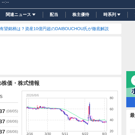
--:--
関連ニュース
配当
株主優待
時系列
の有望銘柄は？資産10億円超のDAIBOUCHOU氏が徹底解説
の株価・株式情報
2026/8/6
S
80
60
37
(
08/05
)
最
40
37
(
08/06
)
37
20
(
08/06
)
2/16
3/30
5/11
6/22
8/3