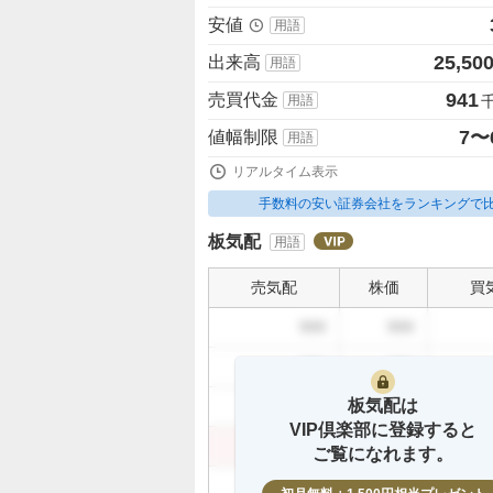
安値
用語
25,50
出来高
用語
941
売買代金
用語
7〜
値幅制限
用語
リアルタイム表示
手数料の安い証券会社をランキングで
板気配
用語
売気配
株価
買
999
999
999
999
板気配は
999
999
VIP倶楽部に登録すると
999
999
ご覧になれます。
999