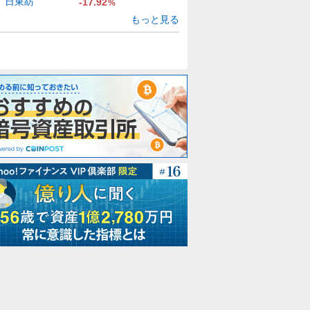
日東紡
-17.92
%
もっと見る