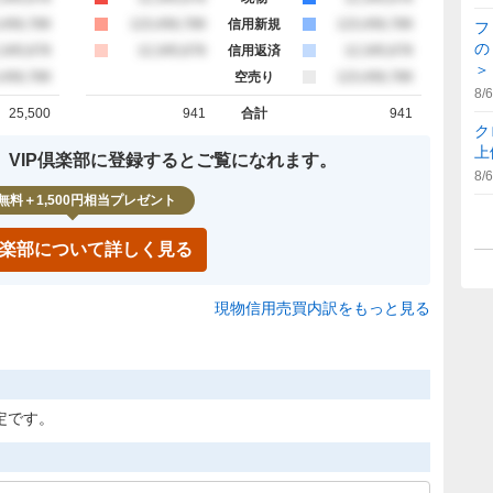
約定
,456,789
買約定
123,456,789
信用新規
売約定
123,456,789
フ
の
約定
,345,678
買約定
12,345,678
信用返済
売約定
12,345,678
＞
約定
,456,789
空売り
売約定
123,456,789
8/6
25,500
941
合計
941
計
買約定 合計
売約定 合計
ク
上
、VIP倶楽部に登録するとご覧になれます。
8/6
無料＋1,500円相当プレゼント
P倶楽部について詳しく見る
現物信用売買内訳をもっと見る
定です。