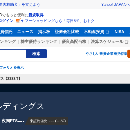
Yahoo! JAPAN
ヘ
災害救助犬」を支えよう
IDでもっと便利に
新規取得
ログイン
ヤフーショッピングなら「毎日5％」おトク
投資信託
ニュース
掲示板
証券会社比較
不動産投資
NISA
ンキング
株主優待ランキング
優良高配当株
決算スケジュール
検索
やさしい投資
企業発見特集
フォリオを表示
【2388.T】
ルディングス
---
---
夜間PTS
(
---
)
東証終値比
%