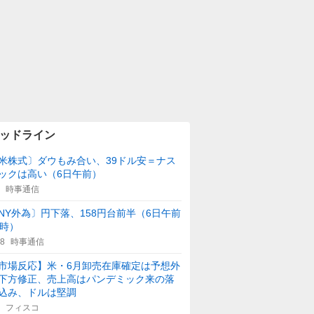
ッドライン
米株式〕ダウもみ合い、39ドル安＝ナス
ックは高い（6日午前）
時事通信
NY外為〕円下落、158円台前半（6日午前
1時）
08
時事通信
市場反応】米・6月卸売在庫確定は予想外
下方修正、売上高はパンデミック来の落
込み、ドルは堅調
フィスコ