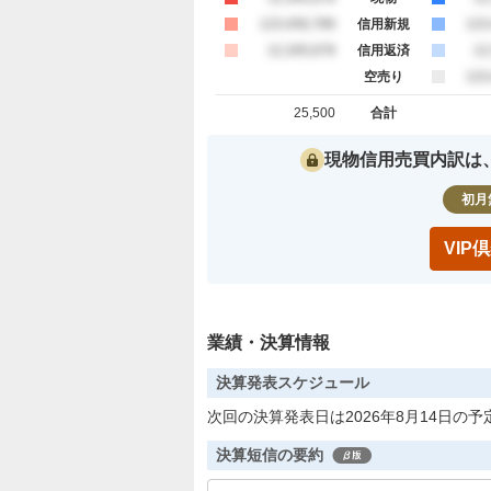
買約定
123,456,789
信用新規
売
123
買約定
12,345,678
信用返済
売
12
空売り
売
123
25,500
合計
買約定 合計
売約定 合
現物信用売買内訳は
初月
VI
業績・決算情報
決算発表スケジュール
次回の決算発表日は2026年8月14日の予
決算短信の要約