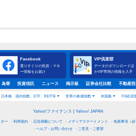
Facebook
VIP倶楽部
選りすぐりの投資・マネ
データのダウンロードほ
ー情報をお届け
かVIP専用の情報を入手
・為替
投資信託
ニュース
掲示板
証券会社比較
不動産投
日本株、国内指数、ETF、REIT等
世界の株価指数
米国株
FX経済
Yahoo!ファイナンス
Yahoo! JAPAN
ンター
利用規約
広告掲載について
メディアステートメント
免責事項（必
ヘルプ・お問い合わせ
ご意見・ご要望