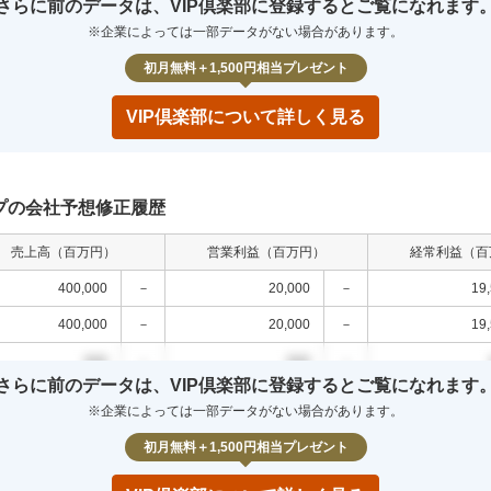
さらに前のデータは、VIP倶楽部に登録するとご覧になれます
00
0.0
%
000
0.0
%
000
0.0
%
※企業によっては一部データがない場合があります。
00
0.0
%
000
0.0
%
000
0.0
%
初月無料＋1,500円相当プレゼント
VIP倶楽部について詳しく見る
プの会社予想修正履歴
売上高（百万円）
営業利益（百万円）
経常利益（百
400,000
－
20,000
－
19
400,000
－
20,000
－
19
000
－
000
－
さらに前のデータは、VIP倶楽部に登録するとご覧になれます
000
－
000
－
※企業によっては一部データがない場合があります。
000
－
000
－
初月無料＋1,500円相当プレゼント