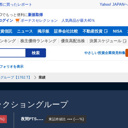
Yahoo! JAPAN
ヘ
実際に買ったレポート
IDでもっと便利に
新規取得
ログイン
ボーナスセレクション 人気商品が最大40％
投資信託
ニュース
掲示板
証券会社比較
不動産投資
NISA
ンキング
株主優待ランキング
優良高配当株
決算スケジュール
検索
やさしい投資
企業発見特集
フォリオを表示
グループ【1762.T】
業績
ラクショングループ
---
---
)
夜間PTS
(
---
)
東証終値比
%
%