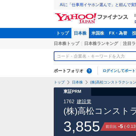
AIに「仕事用イヤホン選んで」と頼んで
トップ
日本株
米国株
FX・為替
日本株トップ
日本株ランキング
注目ラ
ポートフォリオ
ログインしてポート
トップ
日本株
(株)高松コンストラクション
東証PRM
1762
建設業
(株)高松コンスト
3,855
-5
(
-0.13
前日比