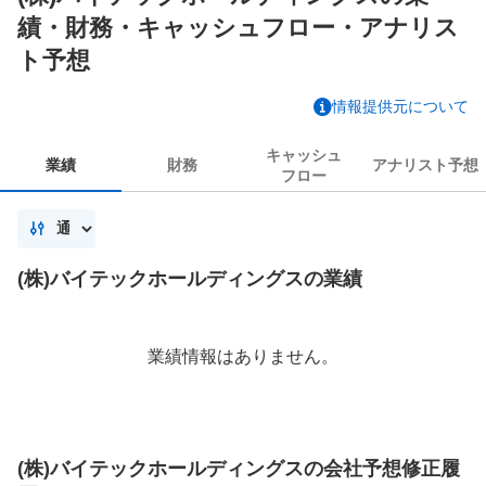
績・財務・キャッシュフロー・アナリス
ト予想
情報提供元について
キャッシュ
業績
財務
アナリスト
予想
フロー
(株)バイテックホールディングスの業績
業績情報はありません。
(株)バイテックホールディングスの会社予想修正履