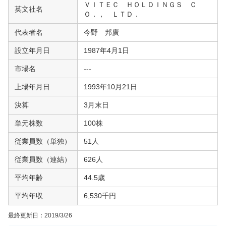
ＶＩＴＥＣ ＨＯＬＤＩＮＧＳ Ｃ
英文社名
Ｏ．， ＬＴＤ．
代表者名
今野 邦廣
設立年月日
1987年4月1日
市場名
---
上場年月日
1993年10月21日
決算
3月末日
単元株数
100株
従業員数（単独）
51人
従業員数（連結）
626人
平均年齢
44.5歳
平均年収
6,530千円
最終更新日：
2019/3/26