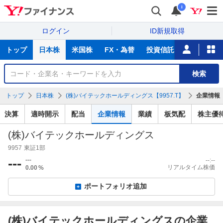
i
ログイン
ID新規取得
主
トップ
日本株
米国株
FX・為替
投資信託
ニュース
な
サ
銘
検索
ー
柄
ビ
を
トップ
日本株
(株)バイテックホールディングス【9957.T】
企業情報
ス
検
索
決算
適時開示
配当
企業情報
業績
板気配
株主優
(株)バイテックホールディングス
9957
東証1部
---
---
--:--
リアルタイム株価
0.00
%
ポートフォリオ追加
(株)バイテックホールディングスの企業