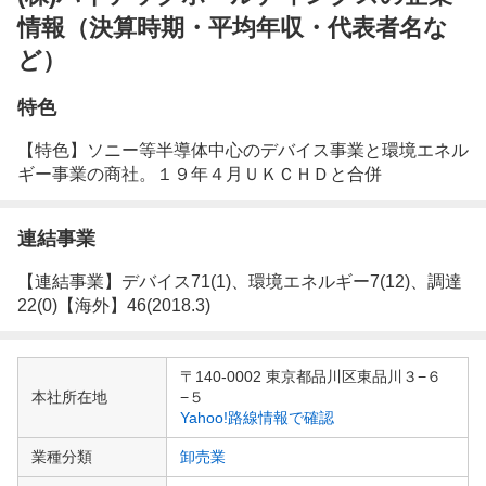
情報（決算時期・平均年収・代表者名な
ど）
特色
【特色】ソニー等半導体中心のデバイス事業と環境エネル
ギー事業の商社。１９年４月ＵＫＣＨＤと合併
連結事業
【連結事業】デバイス71(1)、環境エネルギー7(12)、調達
22(0)【海外】46(2018.3)
企
〒140-0002 東京都品川区東品川３−６
業
本社所在地
−５
情
Yahoo!路線情報で確認
報
業種分類
卸売業