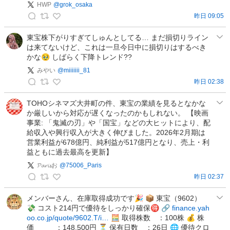
HWP
@
grok_osaka
昨日 09:05
H
W
東宝株下がりすぎてしゅんとしてる… まだ損切りライン
は来てないけど、これは一旦今日中に損切りはするべき
P
かな🥹 しばらく下降トレンド??
の
投
みやい
@
miiiiiii_81
稿
昨日 02:38
み
や
TOHOシネマズ大井町の件、東宝の業績を見るとなかな
か厳しいから対応が遅くなったのかもしれない。 【映画
い
事業: 「鬼滅の刃」や「国宝」などの大ヒットにより、配
の
給収入や興行収入が大きく伸びました。2026年2月期は
投
営業利益が678億円、純利益が517億円となり、売上・利
稿
益ともに過去最高を更新】
𝓟𝓪𝓻𝓲𝓼お
@
75006_Paris
昨日 02:37
𝓟
𝓪
メンバーさん、在庫取得成功です🎉 📦 東宝（9602）
💸 コスト214円で優待をしっかり確保🉐 🔗
finance.yah
𝓻
oo.co.jp/quote/9602.T/i…
🧮 取得株数 ：100株 💰 株
𝓲
価 ：148,500円 ⏳ 保有日数 ：26日 🌐 優待クロ