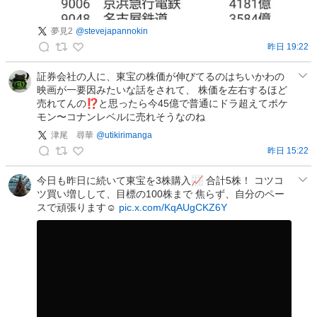
投
稿
夢見2
@
stevejapannokin
昨日 19:22
夢
見
証券会社の人に、東宝の株価が伸びてるのはちいかわの
映画が一要因みたいな話をされて、 株価を左右するほど
2
売れてんの⁉︎と思ったら今45億で普通にドラ超えてポケ
の
モン〜コナンレベルに売れそうなのね
投
津尾 尋華
@
utikirimanga
稿
昨日 15:22
津
尾
今日も昨日に続いて東宝を3株購入📈 合計5株！ コツコ
ツ買い増しして、目標の100株まで 焦らず、自分のペー
スで頑張ります☺️
pic.x.com/KqAUgCKZ6Y
尋
華
の
投
稿