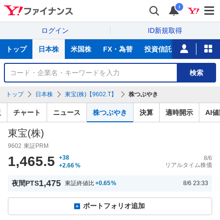
i
ログイン
ID新規取得
主
トップ
日本株
米国株
FX・為替
投資信託
ニュース
な
サ
銘
検索
ー
柄
ビ
を
トップ
日本株
東宝(株)【9602.T】
株つぶやき
ス
検
索
板
チャート
ニュース
株つぶやき
決算
適時開示
AI
東宝(株)
9602
東証PRM
1,465.5
+38
8/6
リアルタイム株価
+2.66
%
1,475
夜間PTS
東証終値比
+0.65
%
8/6 23:33
ポートフォリオ追加