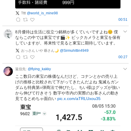
Tttt
@
world_is_mine98
00:51
T
t
8月優待は生活に役立つ銘柄が多くていいですよね😊 僕
ならこの中では東宝です🎬✨ ビックカメラと東宝を保有
t
していますが、将来性で見ると東宝に期待しています。
t
の
おっさん いや 爺さん🌙
@
Sirmuhittin4949
投
00:27
お
稿
っ
返信先:
@
flying_kakky
さ
ここ数日の東宝の株価なんだけど、コナンとかの売り上
ん
げの推移と比較されて下がってきたんだよね 鬼滅もガン
ダムも特典第○弾商法で伸びたし、ちい様はグッズが強い
い
から伸びて行きそう 数字や市内の実際のお客さんの動き
や
見てるとめちゃ面白い
pic.x.com/aTRLUxou35
爺
さ
ん
🌙
の