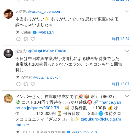
裏
縁
返信先:
@
asuka_bluemoon
三
本当ありがたい✨ ありがたいですね 思わず東宝の株価
会
調べちゃいました☺️
(
Catari
@
blcatari
U
昨日 12:24
r
C
a
a
返信先:
@
FVHpLiWCVeJTmWu
-
t
今日は中日本興業議決行使御礼による映画招待券でした
E
a
東宝株も100株買ったのでハエラの、シネコンも年１回無
料に♪
n
r
-
i
配当君
@
yutaihaitoukun
S
の
昨日 12:07
配
a
投
当
n
メンバーさん、在庫取得成功です🎉 📦 東宝（9602）
稿
💸 コスト184円で優待をしっかり確保🉐 🔗
finance.yah
君
-
oo.co.jp/quote/9602.T/i…
🧮 取得株数 ：100株 💰 株
の
K
価 ：142,800円 ⏳ 保有日数 ：23日 🌐 優待クロ
投
a
スコミュニティ『ざぶクロ』🐇✨
zabukuro-8lckuti.gam
稿
i
ma.site
)
ざぶとん🐰優待クロス情報
@
zabuton_yutai