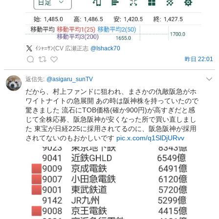
投
稿
ｲｼｬ=ｻﾝ(CV 広瀬正志
@
Ishack70
昨日 22:01
ｲ
ｼ
返信先:
@
asigaru_sunTV
ｬ
だから、村上ファンドに狙われ、まさかの仇敵阪急がホ
=
ワイトナイトの急展開 あの時は阪神株を持っていたので
驚きました 流石にTOB価格(確か900円)が高すぎだと感
ｻ
じて全株応募、阪急阪神が安くなった所で買い直しまし
ﾝ
た 東宝が日経225に採用されてるのに、阪急阪神が採用
(
されてないのもおかしいです
pic.x.com/q1SlDjURvv
C
V
広
瀬
正
志
の