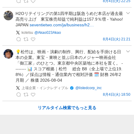
8月4日(火) 22:25
ユ
ウ
H2Oリテイリングの第1四半期は阪急うめだ本店が過去最
高売り上げ 東宝株売却益で純利益は157.9％増 - Yahoo!
@
JAPAN
seventietwo.com/ja/business/h2…
現
役
kotetsu
@
Akao023Akao
教
8月4日(火) 21:21
k
師
o
💡松竹は、映画・演劇の制作、興行、配給を手掛ける日
の
本の企業。東宝・東映と並ぶ日本のメジャー映画会社
t
投
「御三家」のひとつ。東京都中央区築地に本社を置く。 -
e
資
------- 📊 スコア根拠｜松竹 総合 B8（全上場で上位19.
t
メ
8%）／採点は情報・通信業内で相対評価 🗓 財務 26年2
s
モ
月期 ／ 株価 2026-08-04
u
の
上場企業・インクレディブル
@
listedcorp_inc
の
投
8月4日(火) 18:50
投
稿
上
稿
場
リアルタイム検索でもっと見る
企
業
・
イ