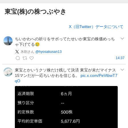
東宝(株)の株つぶやき
株
X（旧Twitter）データについて
つ
ぶ
ちいかわへの祈りをサボってたせいか東宝の株価めっち
や
ゃ下げてる🥲
き
氷削さん
@
hyosakusan13
14:37
氷
削
東宝とかいうクソ株だけ残して決済 東宝が未だマイナス
15マンだが一応ちいかわを信じる。
pic.x.com/PeVtbwT7
さ
qO
ん
の
投
稿