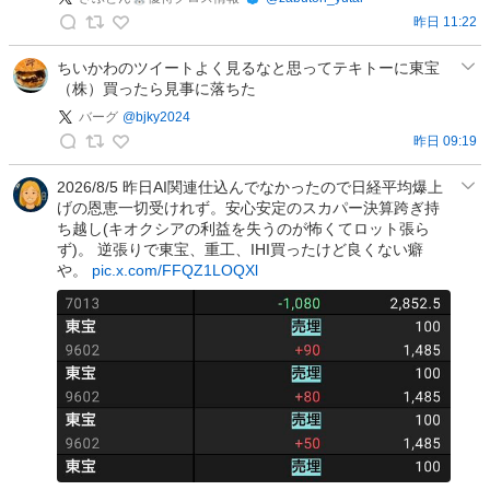
の
昨日 11:22
投
ざ
稿
ぶ
ちいかわのツイートよく見るなと思ってテキトーに東宝
（株）買ったら見事に落ちた
と
ん
バーグ
@
bjky2024
🐰
昨日 09:19
バ
優
ー
待
2026/8/5 昨日AI関連仕込んでなかったので日経平均爆上
げの恩恵一切受けれず。安心安定のスカパー決算跨ぎ持
グ
ク
ち越し(キオクシアの利益を失うのが怖くてロット張ら
の
ロ
ず)。 逆張りで東宝、重工、IHI買ったけど良くない癖
投
ス
や。
pic.x.com/FFQZ1LOQXl
稿
情
報
の
投
稿