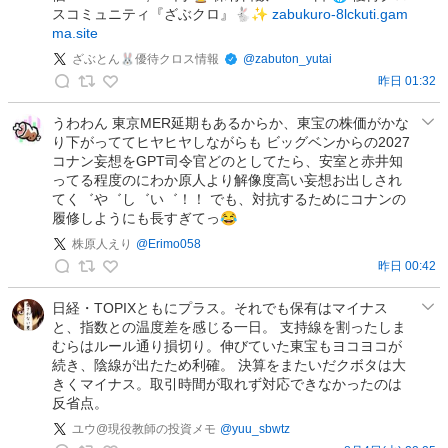
𝓼
スコミュニティ『ざぶクロ』🐇✨
zabukuro-8lckuti.gam
お
ma.site
の
ざぶとん🐰優待クロス情報
@
zabuton_yutai
投
昨日 01:32
稿
ざ
ぶ
うわわん 東京MER延期もあるからか、東宝の株価がかな
り下がっててヒヤヒヤしながらも ビッグベンからの2027
と
コナン妄想をGPT司令官どのとしてたら、安室と赤井知
ん
ってる程度のにわか原人より解像度高い妄想お出しされ
🐰
てく゛や゛し゛い゛！！ でも、対抗するためにコナンの
優
履修しようにも長すぎてっ😂
待
株原人えり
@
Erimo058
ク
昨日 00:42
ロ
株
ス
原
日経・TOPIXともにプラス。それでも保有はマイナス
情
と、指数との温度差を感じる一日。 支持線を割ったしま
人
報
むらはルール通り損切り。伸びていた東宝もヨコヨコが
え
の
続き、陰線が出たため利確。 決算をまたいだクボタは大
り
きくマイナス。取引時間が取れず対応できなかったのは
投
の
反省点。
稿
投
ユウ@現役教師の投資メモ
@
yuu_sbwtz
稿