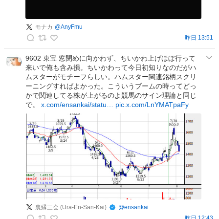
モナカ
@
AnyFmu
昨日 13:51
モ
ナ
9602 東宝 窓閉めに向かわず、ちいかわ上げほぼ行って
来いで俺も含み損。ちいかわって今日初知りなのだがハ
カ
ムスターがモチーフらしい。ハムスター関連銘柄スクリ
の
ーニングすればよかった。こういうブームの時ってどっ
投
かで関連してる株が上がるのよ競馬のサイン理論と同じ
稿
で。
x.com/ensankai/statu…
pic.x.com/LnYMATpaFy
裏縁三会 (Ura-En-San-Kai)
@
ensankai
昨日 12:43