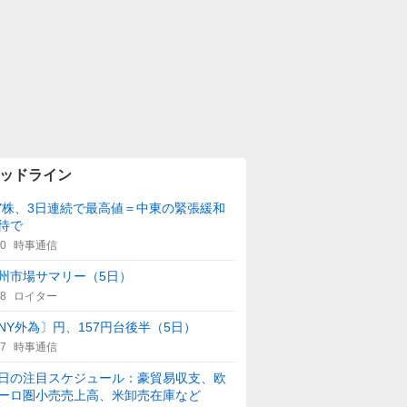
ッドライン
Y株、3日連続で最高値＝中東の緊張緩和
待で
00
時事通信
州市場サマリー（5日）
38
ロイター
NY外為〕円、157円台後半（5日）
27
時事通信
日の注目スケジュール：豪貿易収支、欧
ーロ圏小売売上高、米卸売在庫など