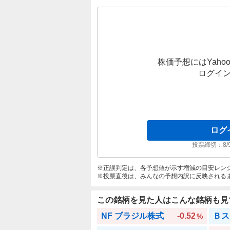
株価予想にはYahoo
ログイ
ログ
投票締切：
8/
正誤判定は、各予想値が示す増減の目安レン
投票直後は、みんなの予想内訳に反映される
この銘柄を見た人はこんな銘柄も見
NF ブラジル株式
-0.52
Ｂス
%