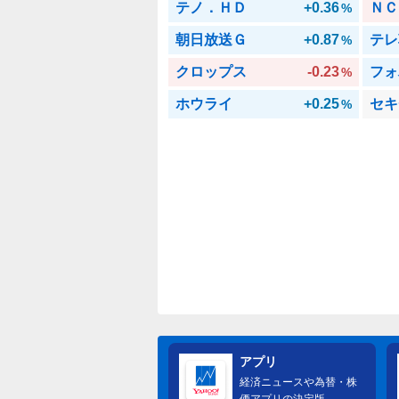
テノ．ＨＤ
+0.36
ＮＣ
%
朝日放送Ｇ
+0.87
テレ
%
クロップス
-0.23
フォ
%
ホウライ
+0.25
セキ
%
アプリ
経済ニュースや為替・株
価アプリの決定版