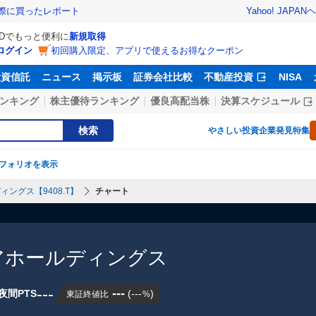
Yahoo! JAPAN
ヘ
実際に買ったレポート
IDでもっと便利に
新規取得
ログイン
初回購入限定、アプリで使えるお得なクーポン
投資信託
ニュース
掲示板
証券会社比較
不動産投資
NISA
ンキング
株主優待ランキング
優良高配当株
決算スケジュール
検索
やさしい投資
企業発見特集
フォリオを表示
ィングス【9408.T】
チャート
アホールディングス
---
---
夜間PTS
(
---
)
東証終値比
%