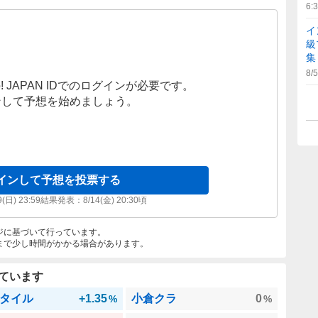
6:
イ
級
集
8/5
! JAPAN IDでのログインが必要です。
ンして予想を始めましょう。
インして予想を投票する
9(日) 23:59
結果発表：
8/14(金) 20:30
頃
ジに基づいて行っています。
まで少し時間がかかる場合があります。
ています
タイル
+1.35
小倉クラ
0
%
%