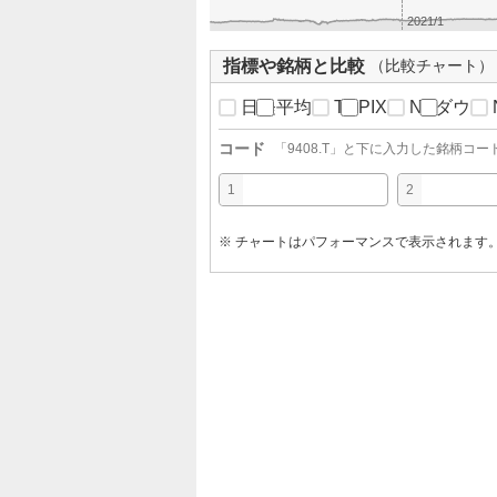
2021/1
指標や銘柄と比較
（比較チャート）
日経平均
TOPIX
NYダウ
コード
「
9408.T
」と下に入力した銘柄コー
1
2
※ チャートはパフォーマンスで表示されます