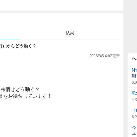
結果
590円）からどう動く？
2026/8/6 6:02
更新
ヘ
N
期
6:
株価はどう動く？
欧
票をお待ちしています！
4:
〔
6:
今
ユ