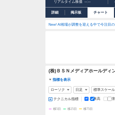
リアルタイム株価
--:--
詳細
掲示板
チャート
New! AI相場が調整を迎える中で今注目
(株)ＢＳＮメディアホールディ
チ
指標を表示
ャ
チ
ー
ャ
ト
ー
出来高
分
テクニカル指標
指
ト
標
の
移5日
移25日
移75日
設