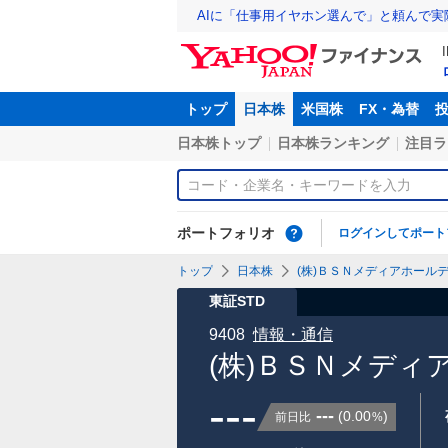
AIに「仕事用イヤホン選んで」と頼んで
トップ
日本株
米国株
FX・為替
日本株トップ
日本株ランキング
注目ラ
ポートフォリオ
ログインしてポート
トップ
日本株
(株)ＢＳＮメディアホールデ
東証STD
9408
情報・通信
(株)ＢＳＮメディ
---
---
(
0.00
)
前日比
%