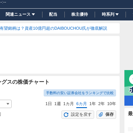
--:--
関連ニュース
配当
株主優待
時系列
の有望銘柄は？資産10億円超のDAIBOUCHOU氏が徹底解説
ングスの株価チャート
手数料の安い証券会社をランキングで比較
1日
1週
1カ月
6カ月
1年
2年
10年
最
割
設定を戻す
保存