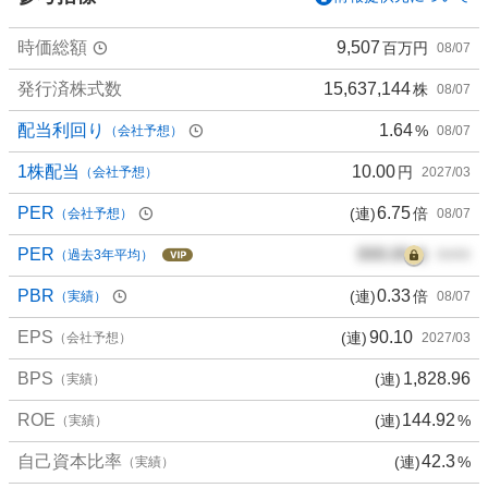
5
0
時価総額
9,507
百万円
08/07
%
、
発行済株式数
15,637,144
株
08/07
買
い
配当利回り
1.64
%
（会社予想）
08/07
た
い
1株配当
10.00
円
（会社予想）
2027/03
5
PER
6.75
(連)
倍
（会社予想）
08/07
0
%
PER
000.00
倍
（過去3年平均）
00/00
、
様
PBR
0.33
(連)
倍
（実績）
08/07
子
EPS
90.10
(連)
見
（会社予想）
2027/03
0
BPS
1,828.96
(連)
（実績）
%
、
ROE
144.92
(連)
%
（実績）
売
り
自己資本比率
42.3
(連)
%
（実績）
た