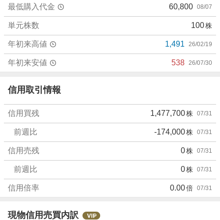
最低購入代金
60,800
08/07
い
0
単元株数
100
株
%
、
年初来高値
1,491
26/02/19
強
く
年初来安値
538
26/07/30
売
り
信用取引情報
た
い
信用買残
1,477,700
株
07/31
0
%
前週比
-174,000
株
07/31
信用売残
0
株
07/31
前週比
0
株
07/31
信用倍率
0.00
倍
07/31
現物信用売買内訳