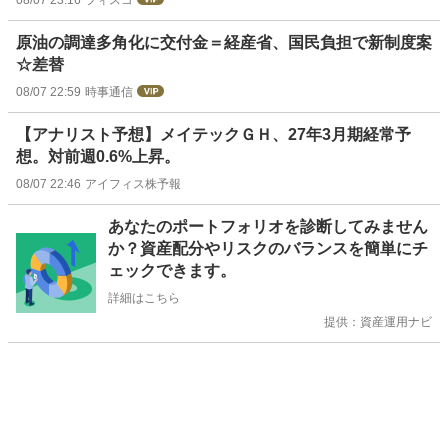
原油の調達多角化に交付金＝経産省、国民負担で新制度案
☆差替
08/07 22:59
時事通信
【アナリスト予想】メイテックＧＨ、27年3月期経常予
想。対前週0.6%上昇。
08/07 22:46
アイフィス株予報
お
あなたのポートフォリオを診断してみません
知
か？資産配分やリスクのバランスを簡単にチ
ら
ェックできます。
せ
詳細はこちら
提供：資産運用ナビ