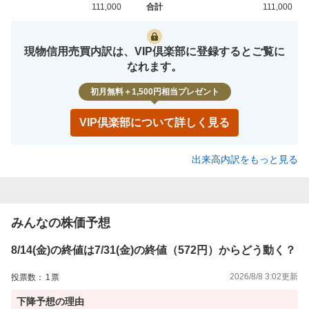
111,000
合計
111,000
買約定
売約定
現物信用売買内訳は、VIP倶楽部に登録するとご覧に
なれます。
初月無料＋1,500円相当プレゼント
VIP倶楽部について詳しく見る
出来高内訳をもっと見る
みんなの株価予想
8/14(金)の終値は7/31(金)の終値（572円）からどう動く？
2026/8/8 3:02
更新
投票数：
1
票
下降
予想の理由