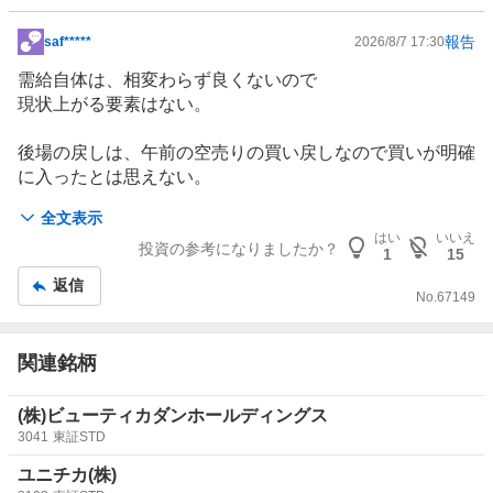
報告
saf*****
2026/8/7 17:30
掲
示
需給自体は、相変わらず良くないので
板
現状上がる要素はない。
記
事
後場の戻しは、午前の空売りの買い戻しなので買いが明確
に入ったとは思えない。
ただ思ったより売り崩された印象はないので底は固い印象
全文表示
三角持合い気味。
はい
いいえ
投資の参考になりましたか？
1
15
返信
No.
67149
関連銘柄
(株)ビューティカダンホールディングス
3041
東証STD
ユニチカ(株)