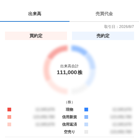
出来高
売買代金
取引日：
2026/8/7
買約定
売約定
出来高合計
111,000
株
（
株
）
買約定
12,345,678
現物
売約定
12,345,678
買約定
123,456,789
信用新規
売約定
123,456,789
買約定
12,345,678
信用返済
売約定
12,345,678
空売り
売約定
123,456,789