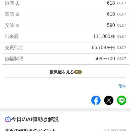
始値
618
08/07
高値
618
08/07
安値
590
08/07
出来高
111,000
株
08/07
売買代金
66,708
千円
08/07
値幅制限
509〜709
08/07
板気配を見る
化学
シ
ェ
ア
今日のAI値動き解説
直近の値動きのポイント
8/7 16:09
更新