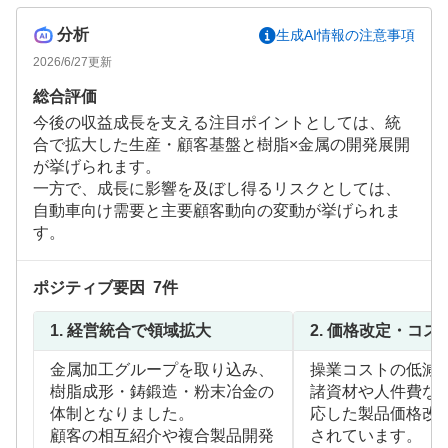
分析
生成AI情報の注意事項
2026/6/27
更新
総合評価
今後の収益成長を支える注目ポイントとしては、統
合で拡大した生産・顧客基盤と樹脂×金属の開発展開
が挙げられます。
一方で、成長に影響を及ぼし得るリスクとしては、
自動車向け需要と主要顧客動向の変動が挙げられま
す。
ポジティブ要因
7
件
1.
経営統合で領域拡大
2.
価格改定・コス
金属加工グループを取り込み、
操業コストの低減
樹脂成形・鋳鍛造・粉末冶金の
諸資材や人件費な
体制となりました。
応した製品価格改
顧客の相互紹介や複合製品開発
されています。