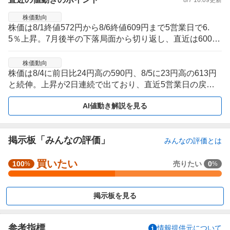
株価動向
株価は8/1終値572円から8/6終値609円まで5営業日で6.
5％上昇。7月後半の下落局面から切り返し、直近は600円
前後を回復する流れ。
株価動向
株価は8/4に前日比24円高の590円、8/5に23円高の613円
と続伸。上昇が2日連続で出ており、直近5営業日の戻り
を主導した値動き。
AI値動き解説を見る
掲示板「みんなの評価」
みんなの評価とは
買いたい
強
100
売りたい
0
%
%
く
買
掲示板を見る
い
た
い
参考指標
情報提供元について