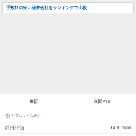
お
手数料の安い証券会社をランキングで比較
知
ら
せ
株
東証
夜間PTS
価
詳
リアルタイム表示
細
値
前日終値
609
08/06