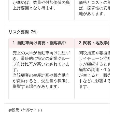
が進めば、数量や付加価値の底
価格とコストの差
上げ要因となり得ます。
ば、採算性の安定
地があります。
リスク要因
7
件
1.
自動車向け需要・顧客集中
2.
関税・地政学に
売上の大半が自動車向けに紐づ
関税措置や報復措
き、最終的に特定の企業グルー
ライチェーン混乱
プ向け比率が高いとされていま
クが継続するとさ
す。
顧客の調達・生産
当該顧客の生産計画や販売動向
が生じると、販売
が変動すると、受注量や稼働に
トなどに影響する
影響する場合があります。
ます。
参照元（外部サイト）