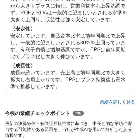
から大きくプラスに転じ、営業利益率も上昇基調で
す。ROEとROAは一般的に望ましいとされる水準を
大きく上回り、収益性は強く安定しています。
〈安定性〉
安定しています。自己資本比率は前年同期比で上昇
し、一般的に望ましいとされる30%を上回っていま
す。有利子負債は増加基調ですが、EPSは前年同期
比でプラス化し大きく伸びています。
〈成長性〉
成長が続いています。売上高は前年同期比で大きく
拡大し右肩上がりです。EPSはプラス転換後も高水
準で推移しています。
業績を詳しく見る
今後の業績チェックポイント
最新の決算短信・有価証券報告書に基づき、中長期的な業績に寄
与する可能性がある要因を、当社が生成AIを用いて分析した参考
情報です。