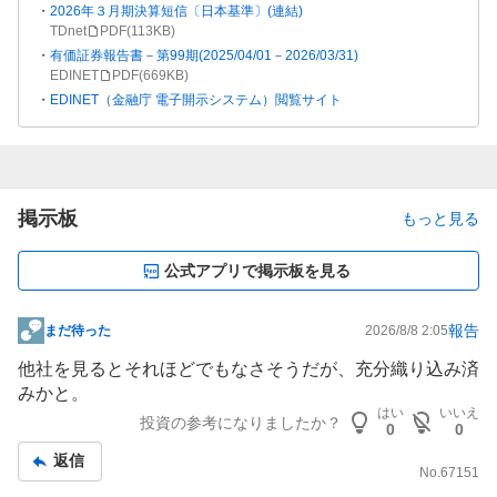
2026年３月期決算短信〔日本基準〕(連結)
TDnet
PDF(
113KB
)
有価証券報告書－第99期(2025/04/01－2026/03/31)
EDINET
PDF(
669KB
)
EDINET（金融庁 電子開示システム）閲覧サイト
掲示板
もっと見る
公式アプリで掲示板を見る
報告
まだ待った
2026/8/8 2:05
掲
示
他社を見るとそれほどでもなさそうだが、充分織り込み済
板
みかと。
記
はい
いいえ
投資の参考になりましたか？
0
0
事
返信
No.
67151