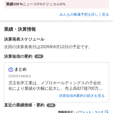
業績
100
%
ニュース
0
%
テクニカル
0
%
みんなの株価予想を詳しく見る
業績・決算情報
決算発表スケジュール
次回の決算発表日は2026年8月12日の予定です。
決算短信の要約
まとめ
2026/5/14
発表分
児玉化学工業は、メプロホールディングスの子会社
化により業績が大幅に拡大し、売上高827億700万円
（前年同期比422.1%増）、営業利益26億7,900万円
決算短信AI要約の続きを見る
（同1,549.8%増）を達成しました。負ののれん発生
直近の業績推移・要約
益の計上により純利益も大幅増となりましたが、次
期は不確実性を考慮し減収減益を予想しています。
情報提供元：
バフェット・コード