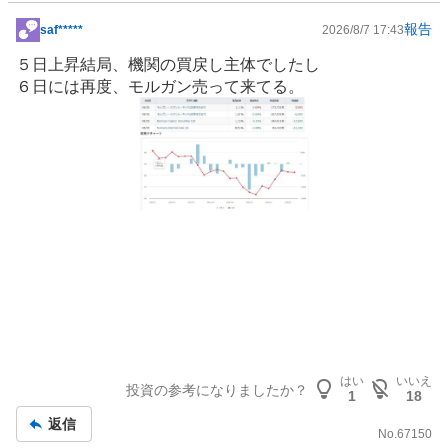
報告
saf*****
2026/8/7 17:43
掲
示
５日上昇結局、機関の買戻し主体でしたし
板
６日には再度、モルガン売って来てる。
記
事
はい
いいえ
投資の参考になりましたか？
1
18
返信
No.
67150