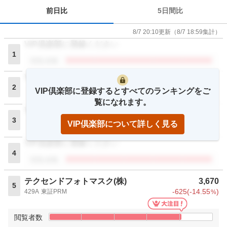
前日比
5日間比
8/7 20:10
更新
（
8/7 18:59
集計）
VIP倶楽部に登録ください
1
閲覧者数
VIP倶楽部に登録ください
2
VIP倶楽部に登録するとすべてのランキングをご
閲覧者数
覧になれます。
VIP倶楽部に登録ください
3
VIP倶楽部について詳しく見る
閲覧者数
VIP倶楽部に登録ください
4
閲覧者数
テクセンドフォトマスク(株)
3,670
5
-625
(
-14.55
)
429A
東証PRM
%
閲覧者数