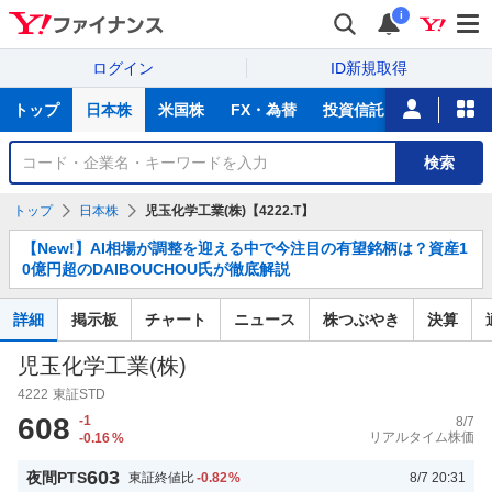
i
ログイン
ID新規取得
主
トップ
日本株
米国株
FX・為替
投資信託
ニュース
な
サ
銘
検索
ー
柄
ビ
を
トップ
日本株
児玉化学工業(株)【4222.T】
ス
検
お
索
【New!】AI相場が調整を迎える中で今注目の有望銘柄は？資産1
知
0億円超のDAIBOUCHOU氏が徹底解説
ら
せ
詳細
掲示板
チャート
ニュース
株つぶやき
決算
児玉化学工業(株)
4222
東証STD
608
-1
8/7
リアルタイム株価
-0.16
%
603
夜間PTS
東証終値比
-0.82
%
8/7 20:31