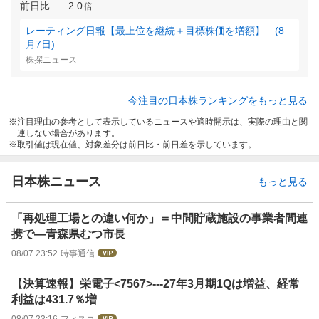
前日比
2.0
倍
レーティング日報【最上位を継続＋目標株価を増額】 (8
月7日)
株探ニュース
今注目の日本株ランキングをもっと見る
注目理由の参考として表示しているニュースや適時開示は、実際の理由と関
連しない場合があります。
取引値は現在値、対象差分は前日比・前日差を示しています。
日本株ニュース
もっと見る
「再処理工場との違い何か」＝中間貯蔵施設の事業者間連
携で―青森県むつ市長
08/07 23:52
時事通信
【決算速報】栄電子<7567>---27年3月期1Qは増益、経常
利益は431.7％増
08/07 23:16
フィスコ