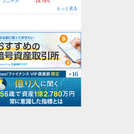
ユニチカ
-18.76
%
もっと見る