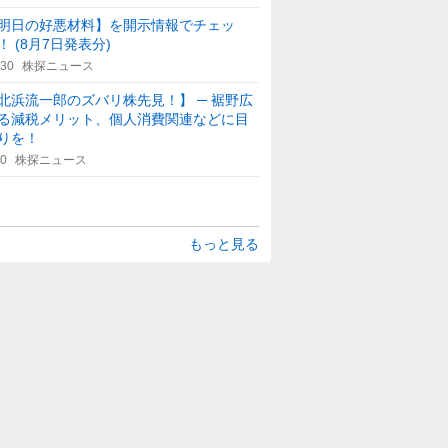
明日の好悪材料】を開示情報でチェッ
！ (8月7日発表分)
:30
株探ニュース
北浜流一郎のズバリ株先見！】 ─ 裾野広
る減税メリット、個人消費関連などに目
りを！
30
株探ニュース
もっと見る