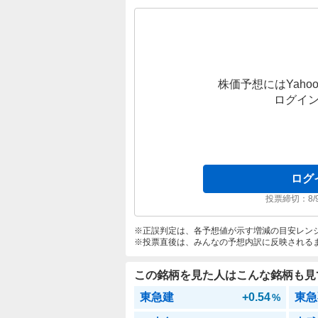
株価予想にはYahoo
ログイ
ログ
投票締切：
8/
正誤判定は、各予想値が示す増減の目安レン
投票直後は、みんなの予想内訳に反映される
この銘柄を見た人はこんな銘柄も見
東急建
+0.54
東急
%