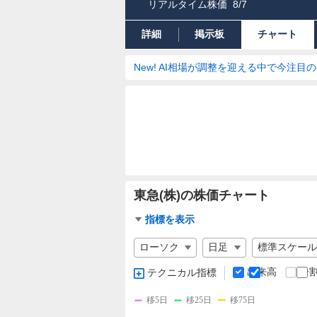
リアルタイム株価
8/7
詳細
掲示板
チャート
New! AI相場が調整を迎える中で今注目
東急(株)の株価チャート
チ
指標を表示
ャ
チ
ー
ャ
ト
ー
出来高
分
テクニカル指標
指
ト
標
の
移5日
移25日
移75日
設