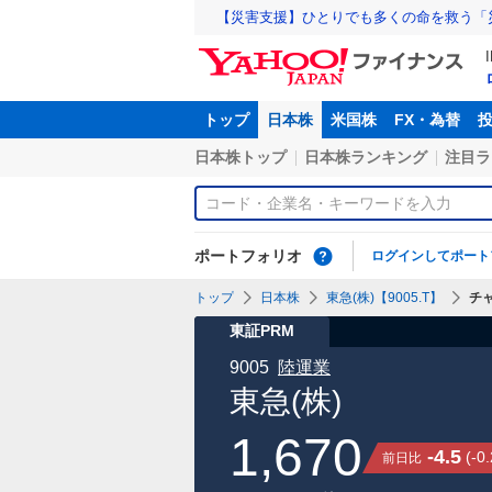
【災害支援】ひとりでも多くの命を救う「
トップ
日本株
米国株
FX・為替
日本株トップ
日本株ランキング
注目ラ
ポートフォリオ
ログインしてポート
トップ
日本株
東急(株)【9005.T】
チ
東証PRM
9005
陸運業
東急(株)
1,670
-4.5
(
-0
前日比