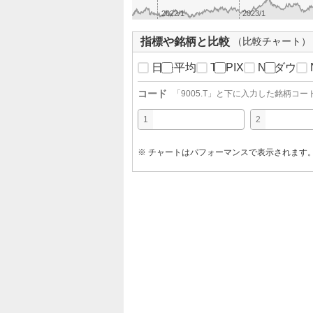
2022/1
2023/1
指標や銘柄と比較
（比較チャート）
日経平均
TOPIX
NYダウ
コード
「
9005.T
」と下に入力した銘柄コー
1
2
※ チャートはパフォーマンスで表示されます