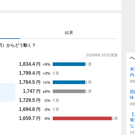
結果
747円）からどう動く？
2026/8/9 16:02
更新
ヘ
1,834.4
円
1
票
+
5
%
来
1,799.4
円
0
票
+
3
%
内
8/8
1,764.5
円
1
票
+
1
%
1,747
円
国
1
票
±
0
%
味
1,729.5
円
0
票
-
1
%
8/8
1,694.6
円
0
票
-
3
%
【
1,659.7
円
2
票
-
5
%
養
な
14