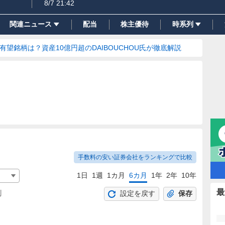
8/7 21:42
関連ニュース
配当
株主優待
時系列
の有望銘柄は？資産10億円超のDAIBOUCHOU氏が徹底解説
手数料の安い証券会社をランキングで比較
1日
1週
1カ月
6カ月
1年
2年
10年
最
割
設定を戻す
保存