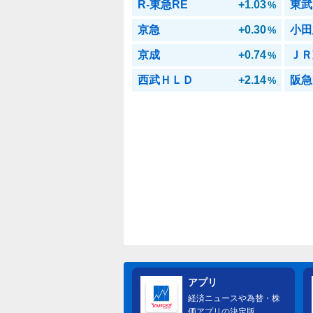
R-東急RE
+1.03
東武
%
京急
+0.30
小田
%
京成
+0.74
ＪＲ
%
西武ＨＬＤ
+2.14
阪急
%
アプリ
経済ニュースや為替・株
価アプリの決定版