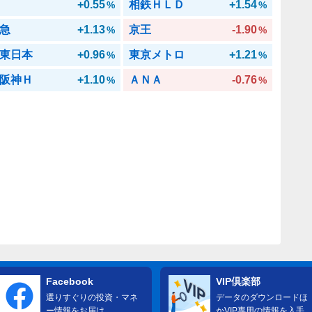
+0.55
相鉄ＨＬＤ
+1.54
%
%
急
+1.13
京王
-1.90
%
%
東日本
+0.96
東京メトロ
+1.21
%
%
阪神Ｈ
+1.10
ＡＮＡ
-0.76
%
%
Facebook
VIP倶楽部
選りすぐりの投資・マネ
データのダウンロードほ
ー情報をお届け
かVIP専用の情報を入手