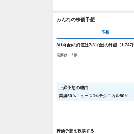
みんなの株価予想
予想
8/14(金)の終値は7/31(金)の終値（1,
投票数：
5
票
上昇
予想の理由
業績
50
ニュース
0
テクニカル
50
%
%
%
株価予想を投票する