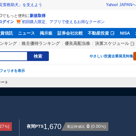
Yahoo! JAPAN
ヘ
災害救助犬」を支えよう
IDでもっと便利に
新規取得
ログイン
初回購入限定、アプリで使えるお得なクーポン
投資信託
ニュース
掲示板
証券会社比較
不動産投資
NISA
ンキング
株主優待ランキング
優良高配当株
決算スケジュール
検索
やさしい投資
企業発見特集
フォリオを表示
ャート
1,670
0
.27
)
夜間PTS
(
0.00
)
東証終値比
%
%