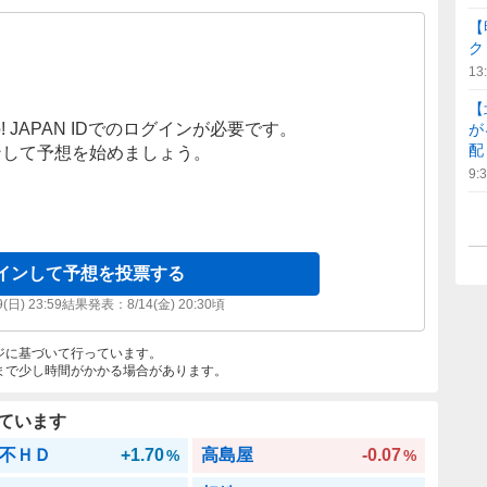
【
ク
13
【
! JAPAN IDでのログインが必要です。
が
配
ンして予想を始めましょう。
9:
インして予想を投票する
9(日) 23:59
結果発表：
8/14(金) 20:30
頃
ジに基づいて行っています。
まで少し時間がかかる場合があります。
ています
不ＨＤ
+1.70
高島屋
-0.07
%
%