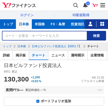
i
ログイン
ID新規取得
主
トップ
日本株
米国株
FX・為替
投資信託
ニュース
な
サ
銘
検索
ー
柄
ビ
を
トップ
日本株
日本ビルファンド投資法人【8951.T】
チャート
ス
検
索
詳細
掲示板
チャート
ニュース
適時開示
企業情報
日本ビルファンド投資法人
8951
東証
130,300
+1,200
8/6 15:30
リアルタイム株価
+0.93
%
---
夜間PTS
東証終値比
---
%
--:--
ポートフォリオ追加