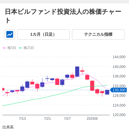
日本ビルファンド投資法人の株価チャー
ト
チ
1カ月（日足）
テクニカル指標
ャ
ー
移5日
移25日
ト
144,000
140,000
136,000
132,000
130,300
128,000
124,000
120,000
7/13
7/21
7/27
2026/8
出来高