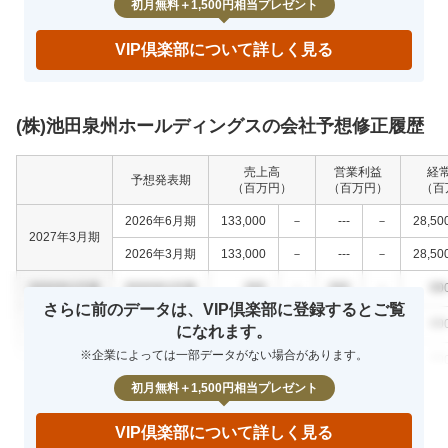
初月無料＋1,500円相当プレゼント
VIP倶楽部について詳しく見る
(株)池田泉州ホールディングスの会社予想修正履歴
売上高
営業利益
経
予想発表期
（百万円）
（百万円）
（百
2026年6月期
133,000
－
---
－
28,50
2027年3月期
2026年3月期
133,000
－
---
－
28,50
0000年0月期
0000年0月期
000
－
000
－
00
さらに前のデータは、VIP倶楽部に登録するとご覧
0000年0月期
0000年0月期
000
－
000
－
00
になれます。
※企業によっては一部データがない場合があります。
0000年0月期
0000年0月期
000
－
000
－
00
初月無料＋1,500円相当プレゼント
VIP倶楽部について詳しく見る