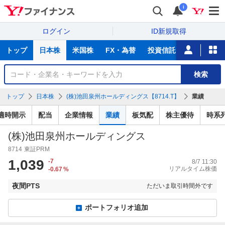
i
ログイン
ID新規取得
主
トップ
日本株
米国株
FX・為替
投資信託
ニュース
な
サ
銘
検索
ー
柄
ビ
を
トップ
日本株
(株)池田泉州ホールディングス【8714.T】
業績
ス
検
索
適時開示
配当
企業情報
業績
板気配
株主優待
時系
(株)池田泉州ホールディングス
8714
東証PRM
1,039
-7
8/7 11:30
リアルタイム株価
-0.67
%
夜間PTS
ただいま取引時間外です
ポートフォリオ追加