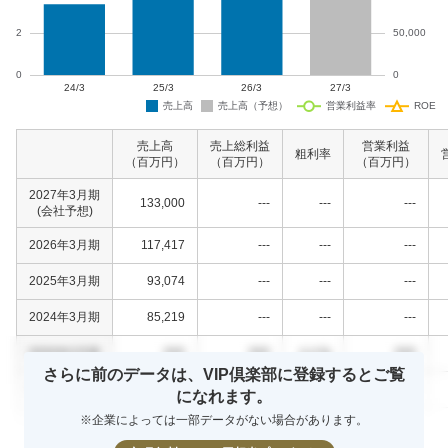
売上高
売上総利益
営業利益
粗利率
（百万円）
（百万円）
（百万円）
2027年3月期
133,000
---
---
---
(会社予想)
2026年3月期
117,417
---
---
---
2025年3月期
93,074
---
---
---
2024年3月期
85,219
---
---
---
%
0000年0月期
000
000
000
0.0
さらに前のデータは、VIP倶楽部に登録するとご覧
%
0000年0月期
000
000
000
0.0
になれます。
※企業によっては一部データがない場合があります。
%
0000年0月期
000
000
000
0.0