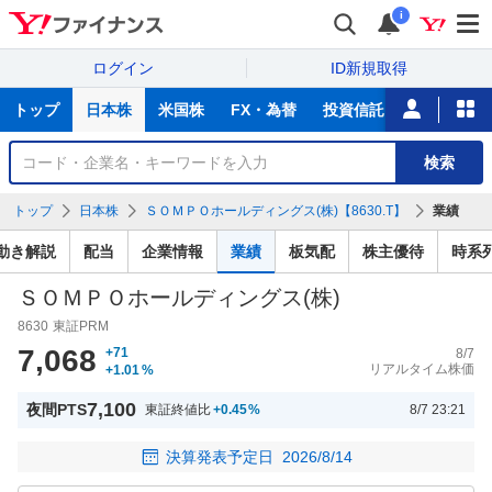
i
ログイン
ID新規取得
主
トップ
日本株
米国株
FX・為替
投資信託
ニュース
な
サ
銘
検索
ー
柄
ビ
を
トップ
日本株
ＳＯＭＰＯホールディングス(株)【8630.T】
業績
ス
検
索
値動き解説
配当
企業情報
業績
板気配
株主優待
時系
ＳＯＭＰＯホールディングス(株)
8630
東証PRM
7,068
+71
8/7
リアルタイム株価
+1.01
%
7,100
夜間PTS
東証終値比
+0.45
%
8/7 23:21
決算発表予定日
2026/8/14