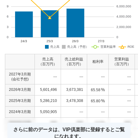
売上高
売上総利益
営業利益
粗利率
（百万円）
（百万円）
（百万円）
2027年3月期
---
---
---
---
(会社予想)
%
2026年3月期
5,601,496
3,673,381
---
65.58
%
2025年3月期
5,286,210
3,478,308
---
65.80
2024年3月期
5,050,905
---
---
---
%
0000年0月期
000
000
000
0.0
さらに前のデータは、VIP倶楽部に登録するとご覧
%
0000年0月期
000
000
000
0.0
になれます。