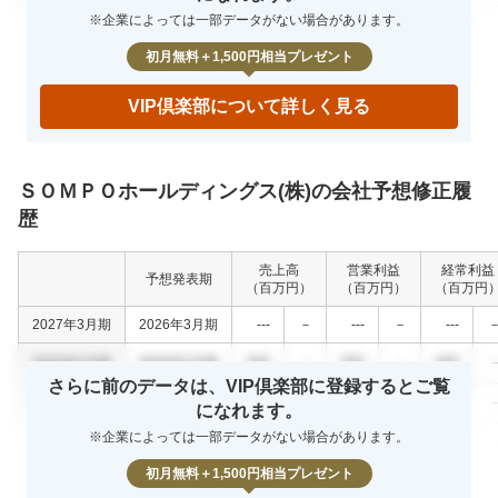
※企業によっては一部データがない場合があります。
%
0000年0月期
000
000
000
0.0
初月無料＋1,500円相当プレゼント
VIP倶楽部について詳しく見る
ＳＯＭＰＯホールディングス(株)の会社予想修正履
歴
売上高
営業利益
経常利益
予想発表期
（百万円）
（百万円）
（百万円
2027年3月期
2026年3月期
---
－
---
－
---
0000年0月期
0000年0月期
000
－
000
－
000
さらに前のデータは、VIP倶楽部に登録するとご覧
0000年0月期
0000年0月期
000
－
000
－
000
になれます。
※企業によっては一部データがない場合があります。
0000年0月期
0000年0月期
000
－
000
－
000
初月無料＋1,500円相当プレゼント