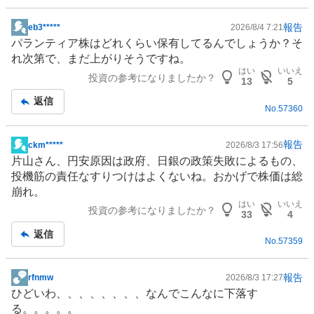
報告
eb3*****
2026/8/4 7:21
掲
パランティア株はどれくらい保有してるんでしょうか？そ
示
れ次第で、まだ上がりそうですね。
板
はい
いいえ
投資の参考になりましたか？
記
13
5
事
返信
No.
57360
報告
ckm*****
2026/8/3 17:56
掲
片山さん、円安原因は政府、日銀の政策失敗によるもの、
示
投機筋の責任なすりつけはよくないね。おかげで株価は総
板
崩れ。
記
はい
いいえ
投資の参考になりましたか？
事
33
4
返信
No.
57359
報告
rfnmw
2026/8/3 17:27
掲
ひどいわ、、、、、、、、なんでこんなに下落す
示
る。。。。。