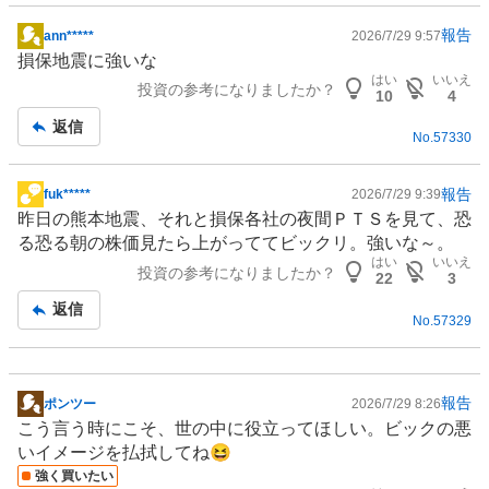
報告
ann*****
2026/7/29 9:57
掲
損保地震に強いな
示
はい
いいえ
投資の参考になりましたか？
板
10
4
記
返信
No.
57330
事
報告
fuk*****
2026/7/29 9:39
掲
昨日の熊本地震、それと損保各社の夜間ＰＴＳを見て、恐
示
る恐る朝の株価見たら上がっててビックリ。強いな～。
板
はい
いいえ
投資の参考になりましたか？
記
22
3
事
返信
No.
57329
報告
ポンツー
2026/7/29 8:26
掲
こう言う時にこそ、世の中に役立ってほしい。ビックの悪
示
いイメージを払拭してね😆
板
強く買いたい
記