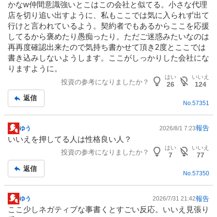
かなw仲間意識強いとこはこの会社と似てる。小さな代理
店を切り追い出すように、私もここでは気に入られず出て
行けと言われているよう。契約者でもあるからここを応援
してるから褒めたり愚痴ったり。ただご迷惑みたいなのは
再再度確認出来たので気持ち書かせて頂き2度とここでは
書き込みしないようします。ここがしっかりした会社にな
りますように。
はい
いいえ
投資の参考になりましたか？
26
124
返信
No.
57351
報告
ゆう
2026/8/1 7:23
掲
いいえを押してる人は性格良い人？
示
はい
いいえ
投資の参考になりましたか？
板
7
77
記
返信
No.
57350
事
報告
ゆう
2026/7/31 21:42
掲
ここ少しネガティブな事書くとすごい反応。いいえ見張り
示