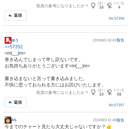
板
はい
いいえ
投資の参考になりましたか？
記
16
4
事
返信
No.
57358
報告
ゆう
2026/8/3 16:41
掲
>>
57352
示
<m(__)m>
板
巻き込んでしまって申し訳ないです。
記
お気持ちありがとうございます<m(__)m>
事
書き込まないと言って書き込みました。
不快に思っておられる方にはお詫びいたします。
はい
いいえ
投資の参考になりましたか？
10
58
返信
No.
57357
報告
AS
2026/8/3 11:48
掲
今までのチャート見たら大丈夫じゃないですか？👍