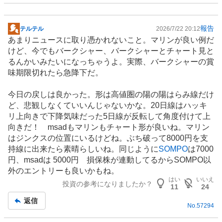
報告
テルテル
2026/7/22 20:12
掲
あまりニュースに取り憑かれないこと。マリンが良い例だ
示
けど、今でもバークシャー、バークシャーとチャート見と
板
るんかいみたいになっちゃうよ。実際、バークシャーの賞
記
味期限切れたら急降下だ。
事
今日の戻しは良かった。形は高値圏の陽の陽はらみ線だけ
ど、悲観しなくていいんじゃないかな。20日線はハッキ
リ上向きで下降気味だった5日線が反転して角度付けて上
向きだ！ msadもマリンもチャート形が良いね。マリン
はジンクスの位置にいるけどね。ぶち破って8000円を支
持線に出来たら素晴らしいね。同じように
SOMPO
は7000
円、msadは 5000円 損保株が連動してるからSOMPO以
外のエントリーも良いかもね。
はい
いいえ
投資の参考になりましたか？
11
24
返信
No.
57294