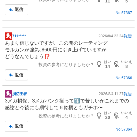
11
5
返信
No.
57367
報告
711*****
2026/8/4 22:24
掲
あまり信じないですが、この間のレーティング
示
モルガンが強気､8600円に引き上げていますが
板
どうなんでしょう⁉️
記
はい
いいえ
投資の参考になりましたか？
事
14
8
返信
No.
57366
報告
損切王者
2026/8/4 11:27
掲
3メガ損保、3
メガバンク
揃って⤵️で苦しいがこれまでの
示
感謝と今後にも期待して６銘柄ともガチホ〜
板
はい
いいえ
投資の参考になりましたか？
記
20
4
事
返信
No.
57364