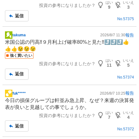
0
はい
いいえ
投資の参考になりましたか？
記
%
9
3
事
、
返信
No.
57375
買
い
た
報告
takuma
2026/8/7 11:30
掲
い
米国公認の円高‼️９月利上げ確率80%と見た‼️⤴️⤴️⤴️👍
示
0
👍👍😉😉😉
板
%
強く買いたい
記
はい
いいえ
、
投資の参考になりましたか？
事
11
5
様
返信
子
No.
57374
見
0
報告
fuk*****
2026/8/7 10:25
%
掲
今日の損保グループは軒並み急上昇、なぜ？来週の決算発
、
示
表が良いと見越しての事でしょうか。
売
板
はい
いいえ
投資の参考になりましたか？
り
記
7
4
た
事
返信
No.
57372
い
0