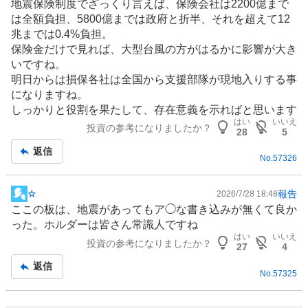
地震保険制度でざっくり言えば、保険会社は2200億まで
示
は全額負担、5800億までは政府と折半、それを超えて12
板
兆までは0.4%負担。
記
保険金だけで見れば、大型台風の方がはるかに影響が大き
事
いですね。
明日からは損保各社は全国から支援部隊が現地入りする事
になりますね。
しっかりと役割を果たして、存在意義を示ればと思います
はい
いいえ
投資の参考になりましたか？
28
5
返信
No.
57326
報告
☆
2026/7/28 18:48
掲
ここの板は、地震があってもア◯な書き込みが無くて良か
示
った。ホルダーは皆さん常識人ですね
板
はい
いいえ
投資の参考になりましたか？
記
27
4
事
返信
No.
57325