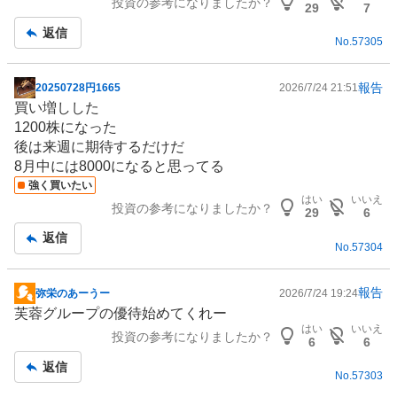
投資の参考になりましたか？
事
29
7
返信
No.
57305
報告
20250728円1665
2026/7/24 21:51
掲
買い増しした
示
1200株になった
板
後は来週に期待するだけだ
記
8月中には8000になると思ってる
事
強く買いたい
はい
いいえ
投資の参考になりましたか？
29
6
返信
No.
57304
報告
弥栄のあーうー
2026/7/24 19:24
掲
芙蓉グループの優待始めてくれー
示
はい
いいえ
投資の参考になりましたか？
板
6
6
記
返信
No.
57303
事