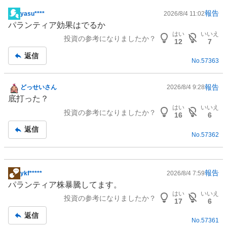
報告
yasu****
2026/8/4 11:02
掲
パランティア効果はでるか
示
はい
いいえ
投資の参考になりましたか？
板
12
7
記
返信
No.
57363
事
報告
どっせいさん
2026/8/4 9:28
掲
底打った？
示
はい
いいえ
投資の参考になりましたか？
板
16
6
記
返信
No.
57362
事
報告
ykf*****
2026/8/4 7:59
掲
パランティア株暴騰してます。
示
はい
いいえ
投資の参考になりましたか？
板
17
6
記
返信
No.
57361
事