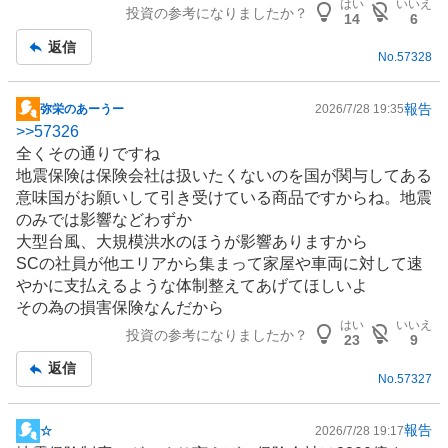
はい
いいえ
投資の参考になりましたか？
事
14
6
返信
No.
57328
報告
弥栄のあーうー
2026/7/28 19:35
掲
>>
57326
示
全くその通りですね
板
地震保険は保険会社は扱いたくないのを国が関与してある
記
意味国がお願いして引き受けている商品ですからね。地震
事
のみでは影響などわずか
大型台風、大規模洪水のほうが影響ありますから
SCの社員が他エリアから集まって家屋や車両に対して速
やかに支払えるような体制整えてあげてほしいよ
その為の
損害保険
なんだから
はい
いいえ
投資の参考になりましたか？
23
9
返信
No.
57327
報告
☆
2026/7/28 19:17
掲