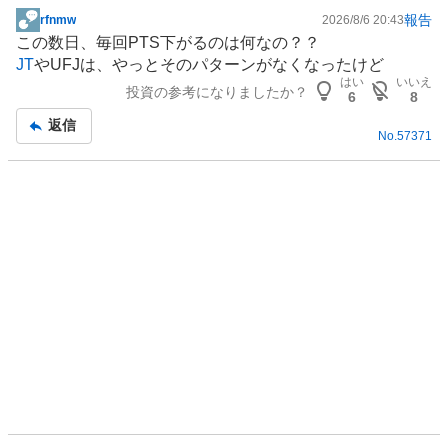
%
報告
rfnmw
2026/8/6 20:43
掲
、
この数日、毎回PTS下がるのは何なの？？
示
強
JT
やUFJは、やっとそのパターンがなくなったけど
板
く
はい
いいえ
投資の参考になりましたか？
記
6
8
売
事
り
返信
No.
57371
た
い
0
%