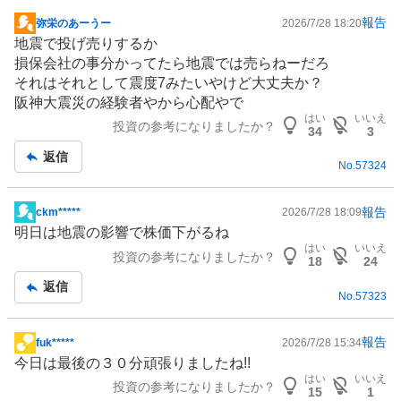
報告
弥栄のあーうー
2026/7/28 18:20
掲
地震で投げ売りするか
示
損保会社の事分かってたら地震では売らねーだろ
板
それはそれとして震度7みたいやけど大丈夫か？
記
阪神大震災の経験者やから心配やで
事
はい
いいえ
投資の参考になりましたか？
34
3
返信
No.
57324
報告
ckm*****
2026/7/28 18:09
掲
明日は地震の影響で株価下がるね
示
はい
いいえ
投資の参考になりましたか？
板
18
24
記
返信
No.
57323
事
報告
fuk*****
2026/7/28 15:34
掲
今日は最後の３０分頑張りましたね!!
示
はい
いいえ
投資の参考になりましたか？
板
15
1