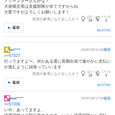
アジャスターさんかな？
記
大規模災害は支援部隊が全てですからね
事
大変ですがよろしくお願いします！
はい
いいえ
投資の参考になりましたか？
18
2
返信
No.
57342
報告
uri*****
2026/7/29 21:55
掲
>>
57327
示
行ってますよ〜。何かある度に長期出張で速やかに支払い
板
が進むように頑張っていいます
記
はい
いいえ
投資の参考になりましたか？
事
16
2
返信
No.
57341
報告
mas*****
2026/7/29 17:50
掲
>>
57336
示
いや、あってますよ。
板