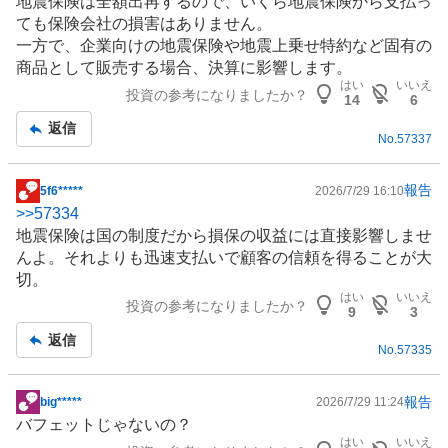
地震保険は全額出再するので、いくら地震保険から支払っ
記
ても保険会社の損害はありません。
事
一方で、企業向けの地震保険や地震上乗せ特約など固有の
商品として販売する場合、決算に影響します。
はい
いいえ
投資の参考になりましたか？
14
6
返信
No.
57337
報告
5f6*****
2026/7/29 16:10
掲
>>
57334
示
地震保険は国の制度だから損保の収益には直接影響しませ
板
んよ。それよりも迅速支払いで顧客の信頼を得ることが大
記
切。
事
はい
いいえ
投資の参考になりましたか？
9
3
返信
No.
57335
報告
big*****
2026/7/29 11:24
掲
バフェットじゃないの？
示
はい
いいえ