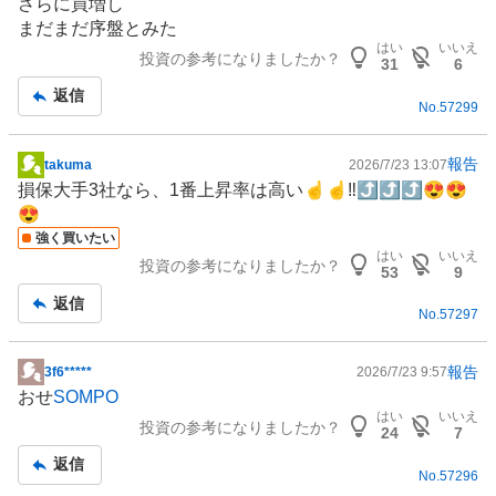
さらに買増し
板
まだまだ序盤とみた
記
はい
いいえ
投資の参考になりましたか？
事
31
6
返信
No.
57299
報告
takuma
2026/7/23 13:07
掲
損保大手3社なら、1番上昇率は高い☝️☝️‼️⤴️⤴️⤴️😍😍
示
😍
板
強く買いたい
記
はい
いいえ
投資の参考になりましたか？
事
53
9
返信
No.
57297
報告
3f6*****
2026/7/23 9:57
掲
おせ
SOMPO
示
はい
いいえ
投資の参考になりましたか？
板
24
7
記
返信
No.
57296
事