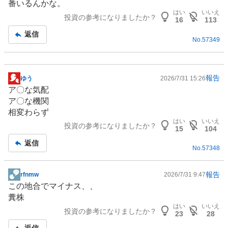
番いるんかな。
板
はい
いいえ
投資の参考になりましたか？
記
16
113
事
返信
No.
57349
報告
ゆう
2026/7/31 15:26
掲
ア〇な気配
示
ア〇な機関
板
相変わらず
記
はい
いいえ
投資の参考になりましたか？
事
15
104
返信
No.
57348
報告
rfnmw
2026/7/31 9:47
掲
この地合でマイナス、、
示
糞株
板
はい
いいえ
投資の参考になりましたか？
記
23
28
事