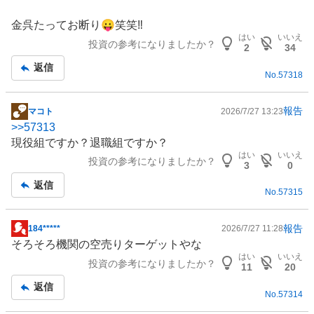
板
記
金呉たってお断り😛笑笑‼️
事
はい
いいえ
投資の参考になりましたか？
2
34
返信
No.
57318
報告
マコト
2026/7/27 13:23
掲
>>
57313
示
現役組ですか？退職組ですか？
板
はい
いいえ
投資の参考になりましたか？
記
3
0
事
返信
No.
57315
報告
184*****
2026/7/27 11:28
掲
そろそろ機関の空売りターゲットやな
示
はい
いいえ
投資の参考になりましたか？
板
11
20
記
返信
No.
57314
事