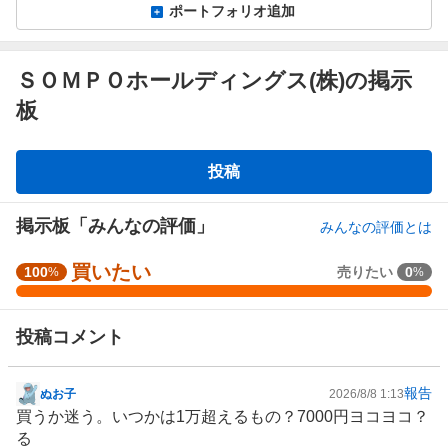
ポートフォリオ追加
ＳＯＭＰＯホールディングス(株)の掲示
板
掲
投稿
示
板
掲示板「みんなの評価」
みんなの評価とは
買いたい
強
100
売りたい
0
%
%
く
買
投稿コメント
い
た
い
報告
ぬお子
2026/8/8 1:13
掲
1
買うか迷う。いつかは1万超えるもの？7000円ヨコヨコ？
示
0
る
板