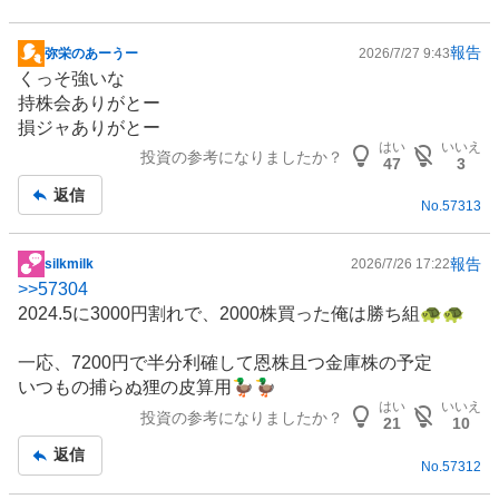
報告
弥栄のあーうー
2026/7/27 9:43
掲
くっそ強いな
示
持株会ありがとー
板
損ジャありがとー
記
はい
いいえ
投資の参考になりましたか？
事
47
3
返信
No.
57313
報告
silkmilk
2026/7/26 17:22
掲
>>
57304
示
2024.5に3000円割れで、2000株買った俺は勝ち組🐢🐢
板
記
一応、7200円で半分利確して恩株且つ金庫株の予定
事
いつもの捕らぬ狸の皮算用🦆🦆
はい
いいえ
投資の参考になりましたか？
21
10
返信
No.
57312