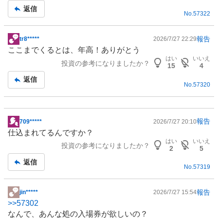
記
返信
No.
57322
事
報告
tr8*****
2026/7/27 22:29
掲
ここまでくるとは、年高！ありがとう
示
はい
いいえ
投資の参考になりましたか？
板
15
4
記
返信
No.
57320
事
報告
709*****
2026/7/27 20:10
掲
仕込まれてるんですか？
示
はい
いいえ
投資の参考になりましたか？
板
2
5
記
返信
No.
57319
事
報告
jin*****
2026/7/27 15:54
掲
>>
57302
示
なんで、あんな処の入場券が欲しいの？