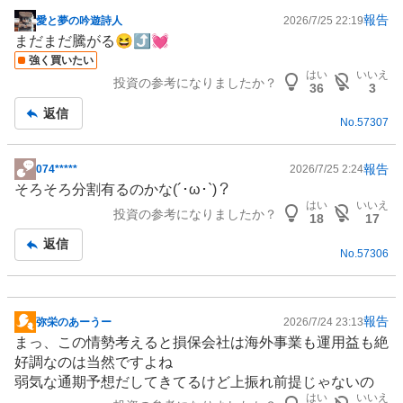
報告
愛と夢の吟遊詩人
2026/7/25 22:19
掲
まだまだ騰がる😆⤴️💓
示
強く買いたい
板
はい
いいえ
投資の参考になりましたか？
記
36
3
事
返信
No.
57307
報告
074*****
2026/7/25 2:24
掲
そろそろ分割有るのかな(´･ω･`)？
示
はい
いいえ
投資の参考になりましたか？
板
18
17
記
返信
No.
57306
事
報告
弥栄のあーうー
2026/7/24 23:13
掲
まっ、この情勢考えると損保会社は海外事業も運用益も絶
示
好調なのは当然ですよね
板
弱気な通期予想だしてきてるけど上振れ前提じゃないの
記
はい
いいえ