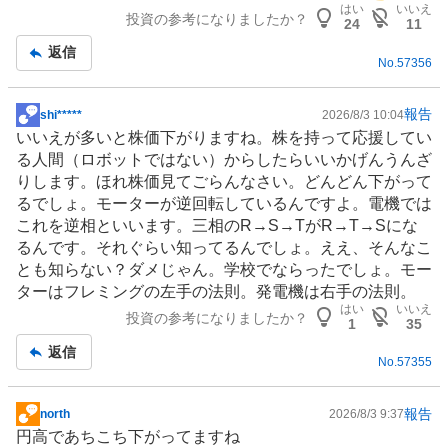
示
はい
いいえ
投資の参考になりましたか？
板
24
11
記
返信
No.
57356
事
報告
shi*****
2026/8/3 10:04
掲
いいえが多いと株価下がりますね。株を持って応援してい
示
る人間（
ロボット
ではない）からしたらいいかげんうんざ
板
りします。ほれ株価見てごらんなさい。どんどん下がって
記
るでしょ。モーターが逆回転しているんですよ。電機では
事
これを逆相といいます。三相のR→S→TがR→T→Sにな
るんです。それぐらい知ってるんでしょ。ええ、そんなこ
とも知らない？ダメじゃん。学校でならったでしょ。モー
ターはフレミングの左手の法則。発電機は右手の法則。
はい
いいえ
投資の参考になりましたか？
1
35
返信
No.
57355
報告
north
2026/8/3 9:37
掲
円高であちこち下がってますね
示