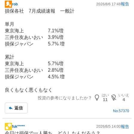
報告
rob
2026/8/6 17:48
掲
損保各社 7月成績速報 一般計
示
板
単月
記
東京海上 7.1%増
事
三井住友あいおい 3.9%増
損保ジャパン 5.7% 増
累計
東京海上 5.7%増
三井住友あいおい 2.8%増
損保ジャパン 4.5% 増
良くもなく悪くもなく
はい
いいえ
投資の参考になりましたか？
11
4
返信
No.
57370
報告
fuk*****
2026/8/5 14:00
掲
今日は損保で一人勝ち。どうしたんだろう？