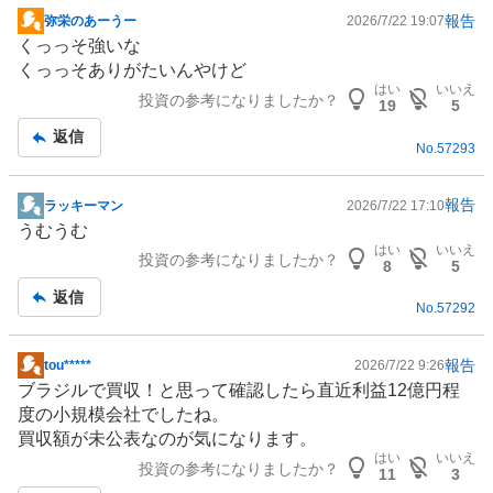
報告
弥栄のあーうー
2026/7/22 19:07
掲
くっっそ強いな
示
くっっそありがたいんやけど
板
はい
いいえ
投資の参考になりましたか？
記
19
5
事
返信
No.
57293
報告
ラッキーマン
2026/7/22 17:10
掲
うむうむ
示
はい
いいえ
投資の参考になりましたか？
板
8
5
記
返信
No.
57292
事
報告
tou*****
2026/7/22 9:26
掲
ブラジル
で買収！と思って確認したら直近利益12億円程
示
度の小規模会社でしたね。
板
買収額が未公表なのが気になります。
記
はい
いいえ
投資の参考になりましたか？
事
11
3