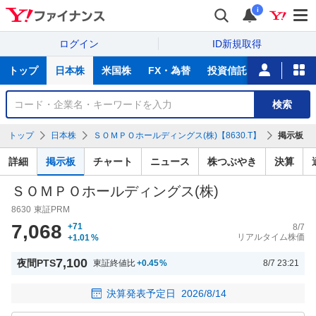
i
ログイン
ID新規取得
主
トップ
日本株
米国株
FX・為替
投資信託
ニュース
な
サ
銘
検索
ー
柄
ビ
を
トップ
日本株
ＳＯＭＰＯホールディングス(株)【8630.T】
掲示板
ス
検
索
詳細
掲示板
チャート
ニュース
株つぶやき
決算
ＳＯＭＰＯホールディングス(株)
8630
東証PRM
7,068
+71
8/7
リアルタイム株価
+1.01
%
7,100
夜間PTS
東証終値比
+0.45
%
8/7 23:21
決算発表予定日
2026/8/14