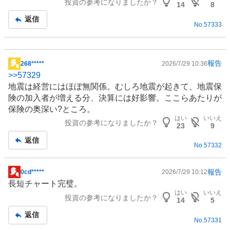
投資の参考になりましたか？
板
14
8
記
返信
No.
57333
事
報告
268*****
2026/7/29 10:36
掲
>>
57329
示
地震は経営にはほぼ無関係。むしろ地震が起きて、地震保
板
険の加入者が増える分、決算には好影響。ここらあたりが
記
保険
の奥深い?ところ。
事
はい
いいえ
投資の参考になりましたか？
23
9
返信
No.
57332
報告
0cd*****
2026/7/29 10:12
掲
長短チャート完璧。
示
はい
いいえ
投資の参考になりましたか？
板
14
5
記
返信
No.
57331
事