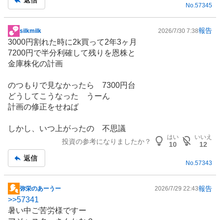
返信
No.
57345
報告
silkmilk
2026/7/30 7:38
掲
3000円割れた時に2k買って2年3ヶ月
示
7200円で半分利確して残りを恩株と
板
金庫株化の計画
記
事
のつもりで見なかったら 7300円台
どうしてこうなった うーん
計画の修正をせねば
しかし、いつ上がったの 不思議
はい
いいえ
投資の参考になりましたか？
10
12
返信
No.
57343
報告
弥栄のあーうー
2026/7/29 22:43
掲
>>
57341
示
暑い中ご苦労様ですー
板