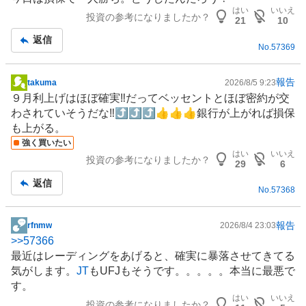
示
はい
いいえ
投資の参考になりましたか？
板
21
10
記
返信
No.
57369
事
報告
takuma
2026/8/5 9:23
掲
９月利上げはほぼ確実‼️だってベッセントとほぼ密約が交
示
わされていそうだな‼️⤴️⤴️⤴️👍👍👍
銀行
が上がれば損保
板
も上がる。
記
強く買いたい
事
はい
いいえ
投資の参考になりましたか？
29
6
返信
No.
57368
報告
rfnmw
2026/8/4 23:03
掲
>>
57366
示
最近はレーディングをあげると、確実に暴落させてきてる
板
気がします。
JT
もUFJもそうです。。。。。本当に最悪で
記
す。
事
はい
いいえ
投資の参考になりましたか？