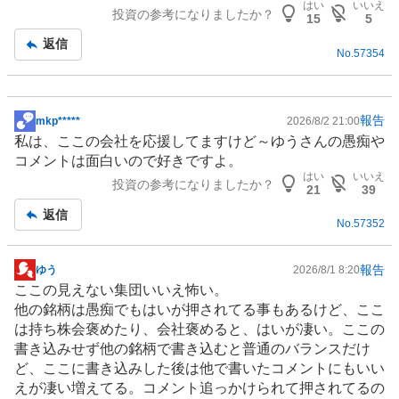
はい
いいえ
投資の参考になりましたか？
板
15
5
記
返信
No.
57354
事
報告
mkp*****
2026/8/2 21:00
掲
私は、ここの会社を応援してますけど～ゆうさんの愚痴や
示
コメントは面白いので好きですよ。
板
はい
いいえ
投資の参考になりましたか？
記
21
39
事
返信
No.
57352
報告
ゆう
2026/8/1 8:20
掲
ここの見えない集団いいえ怖い。
示
他の銘柄は愚痴でもはいが押されてる事もあるけど、ここ
板
は持ち株会褒めたり、会社褒めると、はいが凄い。ここの
記
書き込みせず他の銘柄で書き込むと普通のバランスだけ
事
ど、ここに書き込みした後は他で書いたコメントにもいい
えが凄い増えてる。コメント追っかけられて押されてるの