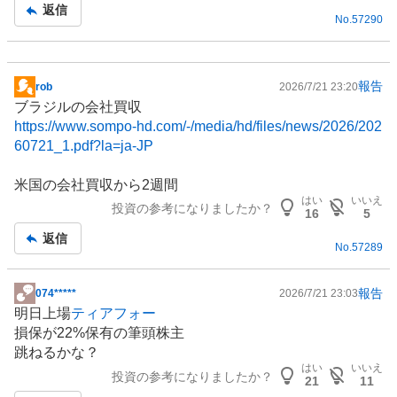
返信
No.
57290
報告
rob
2026/7/21 23:20
掲
ブラジル
の会社買収
示
https://www.sompo-hd.com/-/media/hd/files/news/2026/202
板
60721_1.pdf?la=ja-JP
記
事
米国の会社買収から2週間
はい
いいえ
投資の参考になりましたか？
16
5
返信
No.
57289
報告
074*****
2026/7/21 23:03
掲
明日上場
ティアフォー
示
損保が22%保有の筆頭株主
板
跳ねるかな？
記
はい
いいえ
投資の参考になりましたか？
事
21
11