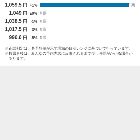
1,059.5
円
1
票
+
1
%
1,049
円
0
票
±
0
%
1,038.5
円
0
票
-
1
%
1,017.5
円
0
票
-
3
%
996.6
円
0
票
-
5
%
正誤判定は、各予想値が示す増減の目安レンジに基づいて行っています。
投票直後は、みんなの予想内訳に反映されるまで少し時間がかかる場合が
あります。