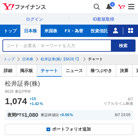
i
ログイン
ID新規取得
主
トップ
日本株
米国株
FX・為替
投資信託
ニュース
な
サ
銘
検索
ー
柄
ビ
を
トップ
日本株
松井証券(株)【8628.T】
チャート
ス
検
索
詳細
掲示板
チャート
ニュース
株つぶやき
決算
松井証券(株)
8628
東証PRM
1,074
+15
8/7
リアルタイム株価
+1.42
%
1,080
夜間PTS
東証終値比
+0.56
%
8/7 23:05
ポートフォリオ追加