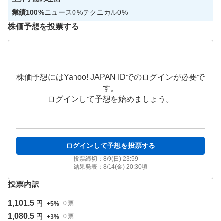
業績
100
%
ニュース
0
%
テクニカル
0
%
株価予想を投票する
株価予想にはYahoo! JAPAN IDでのログインが必要で
す。
ログインして予想を始めましょう。
ログインして予想を投票する
投票締切：
8/9(日) 23:59
結果発表：
8/14(金) 20:30
頃
投票内訳
1,101.5
円
0
票
+
5
%
1,080.5
円
0
票
+
3
%