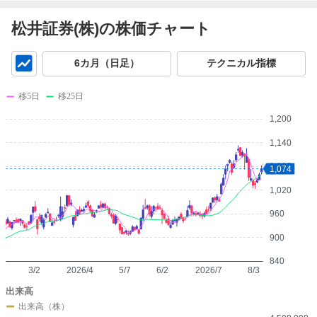
松井証券(株)の株価チャート
チ
6カ月（日足）
テクニカル指標
ャ
ー
移5日
移25日
ト
1,200
1,140
1,080
1,074
1,020
960
900
840
3/2
2026/4
5/7
6/2
2026/7
8/3
出来高
出来高（株）