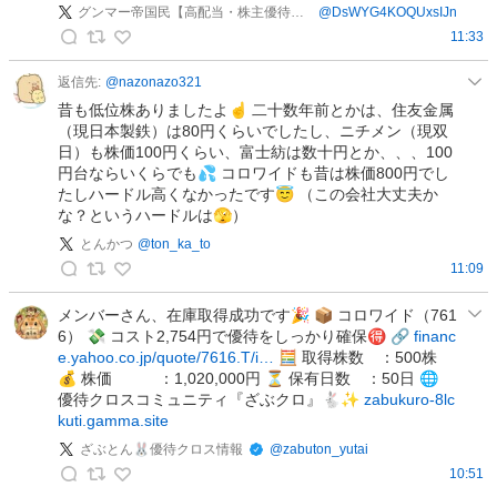
グンマー帝国民【高配当・株主優待大好き】
@
DsWYG4KOQUxsIJn
投
11:33
稿
グ
ン
返信先:
@
nazonazo321
マ
昔も低位株ありましたよ☝️ 二十数年前とかは、住友金属
ー
（現日本製鉄）は80円くらいでしたし、ニチメン（現双
日）も株価100円くらい、富士紡は数十円とか、、、100
帝
円台ならいくらでも💦 コロワイドも昔は株価800円でし
国
たしハードル高くなかったです😇 （この会社大丈夫か
民
な？というハードルは🫣）
【
とんかつ
@
ton_ka_to
高
11:09
配
と
当
ん
メンバーさん、在庫取得成功です🎉 📦 コロワイド（761
・
6） 💸 コスト2,754円で優待をしっかり確保🉐 🔗
financ
か
株
e.yahoo.co.jp/quote/7616.T/i…
🧮 取得株数 ：500株
つ
主
💰 株価 ：1,020,000円 ⏳ 保有日数 ：50日 🌐
の
優
優待クロスコミュニティ『ざぶクロ』🐇✨
zabukuro-8lc
投
kuti.gamma.site
待
稿
大
ざぶとん🐰優待クロス情報
@
zabuton_yutai
好
10:51
ざ