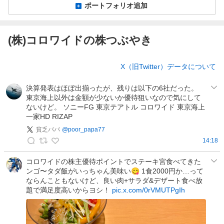
ポートフォリオ追加
(株)コロワイドの株つぶやき
株
X（旧Twitter）データについて
つ
ぶ
決算発表はほぼ出揃ったが、残りは以下の6社だった。
や
東京海上以外は金額が少ないか優待狙いなので気にして
き
ないけど。 ソニーFG 東京テアトル コロワイド 東京海上
一家HD RIZAP
貧乏パパ
@
poor_papa77
14:18
貧
乏
コロワイドの株主優待ポイントでステーキ宮食べてきた
ンゴ〜タダ飯がいっちゃん美味い😋 1食2000円か…って
パ
ならんこともないけど、良い肉+サラダ&デザート食べ放
パ
題で満足度高いからヨシ！
pic.x.com/0rVMUTPgIh
の
投
稿