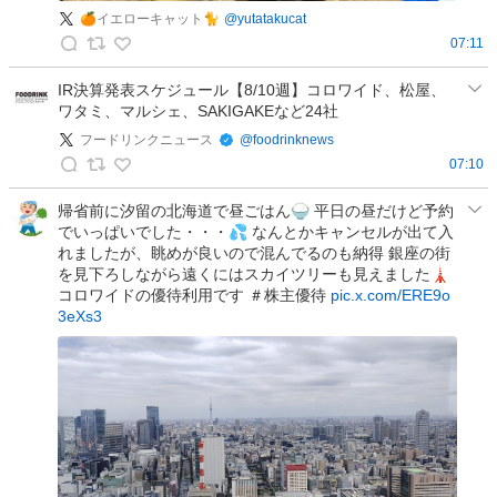
の
🍊イエローキャット🐈
@
yutatakucat
投
07:11
稿
🍊
イ
IR決算発表スケジュール【8/10週】コロワイド、松屋、
ワタミ、マルシェ、SAKIGAKEなど24社
エ
ロ
フードリンクニュース
@
foodrinknews
ー
07:10
フ
キ
ー
ャ
帰省前に汐留の北海道で昼ごはん🍚 平日の昼だけど予約
でいっぱいでした・・・💦 なんとかキャンセルが出て入
ド
ッ
れましたが、眺めが良いので混んでるのも納得 銀座の街
リ
ト
を見下ろしながら遠くにはスカイツリーも見えました🗼
ン
🐈
コロワイドの優待利用です ＃株主優待
pic.x.com/ERE9o
ク
の
3eXs3
ニ
投
ュ
稿
ー
ス
の
投
稿