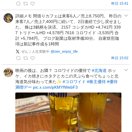
昨日 15:41
ざ
ぶ
詳細メモ 間借りカフェは来客6人／売上8,750円。 昨日の
来客7人／売上7,400円に続いて、2日連続で少し戻せまし
と
た。 株は3銘柄を決済。 2157 コシダカHD +4,741円 339
ん
7 トリドールHD +4,578円 7616 コロワイド -3,535円 合
🐰
計 +5,784円。 ブログ副業は取材準備30分。 自家焙煎珈
優
琲は新記事作成を1時間
待
ぜん｜人生実験中
@
zen_enjoy_life
ク
昨日 15:02
ロ
ぜ
ス
ん
映画の後は、お隣？ コロワイドの優待で
#北海道
ホッ
情
ケ、イカ焼きにホタテとカニの天ぷら食べてちょっと北
｜
報
海道気分味わって来た✨
#コロワイド
#株主優待
#優待
人
の
満喫デー
pic.x.com/pKMYfWebF3
生
投
実
稿
験
中
の
投
稿