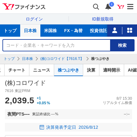
i
ログイン
ID新規取得
主
トップ
日本株
米国株
FX・為替
投資信託
ニュース
な
サ
銘
検索
ー
柄
ビ
を
トップ
日本株
(株)コロワイド【7616.T】
株つぶやき
ス
検
索
板
チャート
ニュース
株つぶやき
決算
適時開示
AI
(株)コロワイド
7616
東証PRM
2,039.5
+1
8/7 15:30
リアルタイム株価
+0.05
%
---
夜間PTS
東証終値比
---
%
--:--
決算発表予定日
2026/8/12