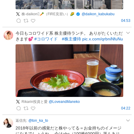
株-daikon🫜🥕（FIRE見習い）🌽
@
daikon_kabukabu
04:53
株
-
今日もコロワイド系 株主優待ランチ。 ありがたくいただ
きます💕
#コロワイド
#株主優待
pic.x.com/qrbniNfuNu
d
a
i
k
o
n
🫜
🥕
（
F
Rikarin投資と愛
@
LoveandManeko
I
04:22
R
R
E
i
返信先:
@
ton_ka_to
見
k
2018年以前の感覚だと株やってる＝お金持ちのイメージ
習
a
になるでしょうね… 今はabc（100株6000円）等もあり