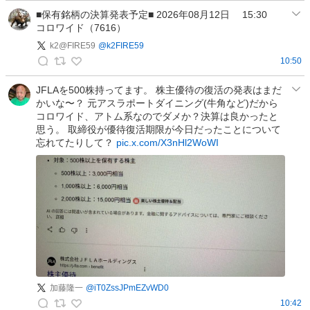
き
ぶ
■保有銘柄の決算発表予定■ 2026年08月12日 15:30
】
コロワイド（7616）
と
の
ん
投
k2@FIRE59
@
k2FIRE59
🐰
稿
10:50
k
優
2
待
JFLAを500株持ってます。 株主優待の復活の発表はまだ
かいな〜？ 元アスラポートダイニング(牛角など)だから
@
ク
コロワイド、アトム系なのでダメか？決算は良かったと
F
ロ
思う。 取締役が優待復活期限が今日だったことについて
I
ス
忘れてたりして？
pic.x.com/X3nHl2WoWI
R
情
E
報
5
の
9
投
の
稿
投
稿
加藤隆一
@
iT0ZssJPmEZvWD0
10:42