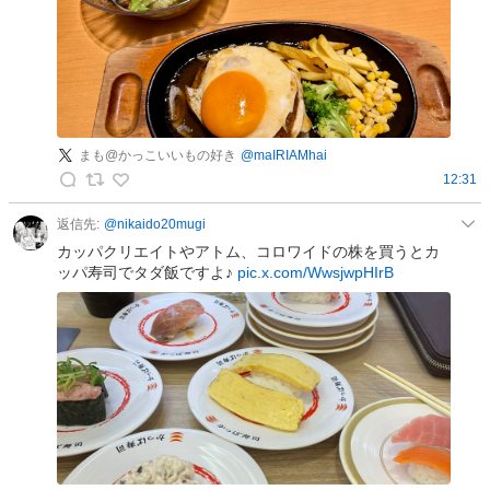
まも@かっこいいもの好き
@
maIRIAMhai
12:31
ま
も
返信先:
@
nikaido20mugi
@
カッパクリエイトやアトム、コロワイドの株を買うとカ
か
ッパ寿司でタダ飯ですよ♪
pic.x.com/WwsjwpHIrB
っ
こ
い
い
も
の
好
き
の