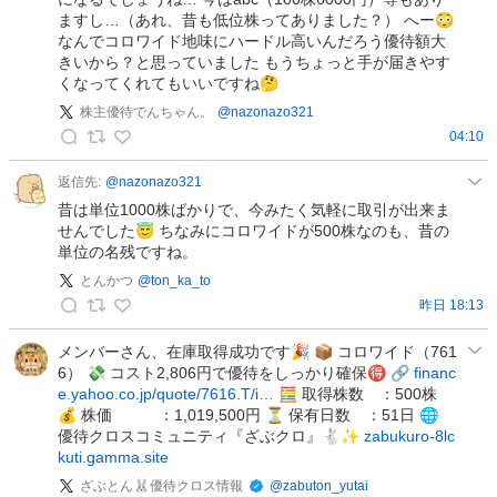
い
ますし…（あれ、昔も低位株ってありました？） へー😳
r
）
なんでコロワイド地味にハードル高いんだろう優待額大
i
きいから？と思っていました もうちょっと手が届きやす
🌽
n
くなってくれてもいいですね🤔
の
投
投
株主優待でんちゃん。
@
nazonazo321
資
稿
04:10
と
株
愛
主
返信先:
@
nazonazo321
の
優
昔は単位1000株ばかりで、今みたく気軽に取引が出来ま
投
待
せんでした😇 ちなみにコロワイドが500株なのも、昔の
稿
単位の名残ですね。
で
ん
とんかつ
@
ton_ka_to
ち
昨日 18:13
と
ゃ
ん
メンバーさん、在庫取得成功です🎉 📦 コロワイド（761
ん
6） 💸 コスト2,806円で優待をしっかり確保🉐 🔗
financ
か
。
e.yahoo.co.jp/quote/7616.T/i…
🧮 取得株数 ：500株
つ
の
💰 株価 ：1,019,500円 ⏳ 保有日数 ：51日 🌐
の
投
優待クロスコミュニティ『ざぶクロ』🐇✨
zabukuro-8lc
投
稿
kuti.gamma.site
稿
ざぶとん🐰優待クロス情報
@
zabuton_yutai