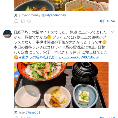
judyandmoney
@
judyandmoney
昨日 10:54
j
u
日経平均、大幅マイナスでした。 急激に上がってました
から、調整ですかね🤔 プライムでは7割以上の銘柄がプ
d
ラスとなり、半導体関連の下落が大きかったようです😅
y
本日の優待ランチはコロワイド系の居酒屋北海道♪ 日替
a
わり定食にして、穴子一本ねぎとろ丼✨ ご馳走様でした
n
😋
#株クラの輪を拡げよう
pic.x.com/XgW8CS8oST
d
m
o
n
e
y
の
投
稿
isse
@
isse501