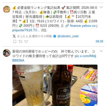
加
藤
💰 必要金額ランキング集計結果 🚀 集計期間: 2026-08-0
7 時点（当月分） 💰株価 | 💸手数料 | ⏰残り日数 🐰最
隆
近取得 | 🐺先週取得 | 🐢以前取得 【💰 **【10万円未
一
満】** 💰】1位: 7616 (コロワイド) - 取得: 44回 💰 2,039
の
円 | 💸 200円 | ⏰ 52日 (09/28) 🐰 🔗
finance.yahoo.co.j
投
p/quote/7616.T/i…
2位:
稿
ざぶとん🐰優待クロス情報
@
zabuton_yutai
08:28
ざ
ぶ
新宿の365酒場でホッピーの白 外で飲んでいます。 コ
ロワイドの株主優待使って会計は0円です
pic.x.com/Mldj
と
B8836A
ん
🐰
優
待
ク
ロ
ス
情
報