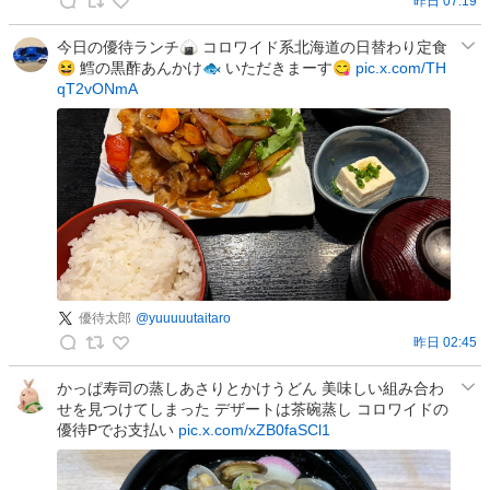
昨日 07:19
i
s
今日の優待ランチ🍙 コロワイド系北海道の日替わり定食
😆 鱈の黒酢あんかけ🐟 いただきまーす😋
pic.x.com/TH
s
qT2vONmA
e
の
投
稿
優待太郎
@
yuuuuutaitaro
昨日 02:45
優
待
かっぱ寿司の蒸しあさりとかけうどん 美味しい組み合わ
せを見つけてしまった デザートは茶碗蒸し コロワイドの
太
優待Pでお支払い
pic.x.com/xZB0faSCl1
郎
の
投