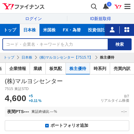
i
ログイン
ID新規取得
主
トップ
日本株
米国株
FX・為替
投資信託
ニュース
な
サ
銘
検索
ー
柄
ビ
を
トップ
日本株
(株)マルヨシセンター【7515.T】
株主優待
ス
検
索
当
企業情報
業績
板気配
株主優待
時系列
売買内訳
(株)マルヨシセンター
7515
東証STD
4,600
+5
8/7
リアルタイム株価
+0.11
%
---
夜間PTS
東証終値比
---
%
--:--
ポートフォリオ追加