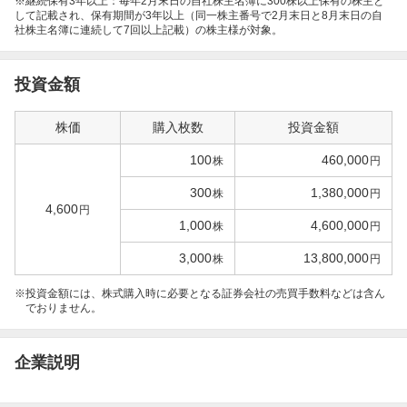
※継続保有3年以上：毎年2月末日の自社株主名簿に300株以上保有の株主と
して記載され、保有期間が3年以上（同一株主番号で2月末日と8月末日の自
社株主名簿に連続して7回以上記載）の株主様が対象。
投資金額
株価
購入枚数
投資金額
100
460,000
株
円
300
1,380,000
株
円
4,600
円
1,000
4,600,000
株
円
3,000
13,800,000
株
円
投資金額には、株式購入時に必要となる証券会社の売買手数料などは含ん
でおりません。
企業説明