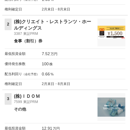
権利確定日
2月末日・8月末日
(株)クリエイト・レストランツ・ホー
2
ルディングス
3387
東証PRM
食事（割引）券
7.52
最低投資金額
万円
100
優待発生株数
株
0.66
配当利回り
%
（会社予想）
権利確定日
2月末日・8月末日
(株)ＩＤＯＭ
3
7599
東証PRM
その他
12.91
最低投資金額
万円