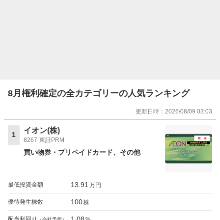
8月権利確定の全カテゴリーの人気ランキング
更新日時：
2026/08/09 03:03
イオン(株)
1
8267
東証PRM
買い物券・プリペイドカード
その他
13.91
最低投資金額
万円
100
優待発生株数
株
1.08
配当利回り
%
（会社予想）