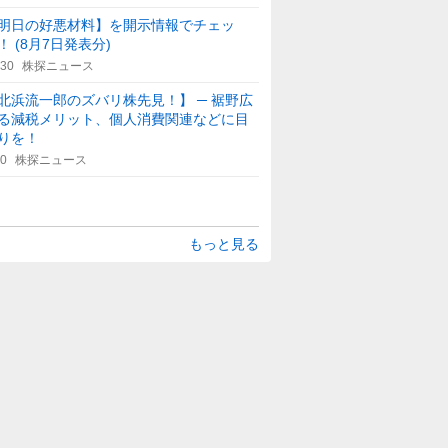
明日の好悪材料】を開示情報でチェッ
！ (8月7日発表分)
:30
株探ニュース
北浜流一郎のズバリ株先見！】 ─ 裾野広
る減税メリット、個人消費関連などに目
りを！
30
株探ニュース
もっと見る