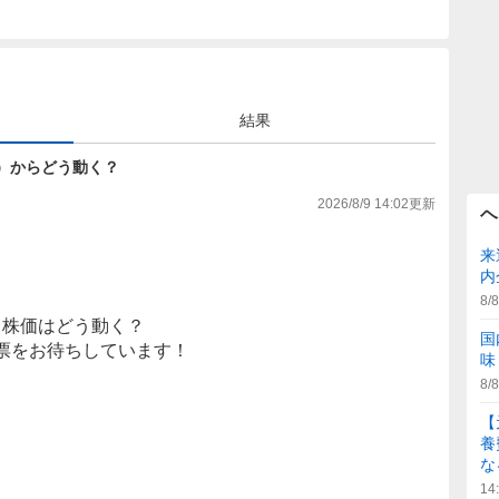
結果
8円）からどう動く？
2026/8/9 14:02
更新
ヘ
来
内
8/8
株価はどう動く？
国
票をお待ちしています！
味
8/8
【
養
な
14