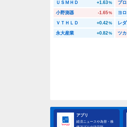
ＵＳＭＨＤ
+1.63
プロ
%
小野測器
-1.65
ヨロ
%
ＶＴＨＬＤ
+0.42
レダ
%
永大産業
+0.82
ツカ
%
アプリ
経済ニュースや為替・株
価アプリの決定版