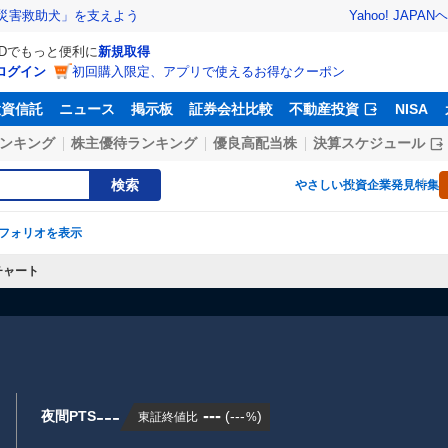
Yahoo! JAPAN
ヘ
災害救助犬」を支えよう
IDでもっと便利に
新規取得
ログイン
初回購入限定、アプリで使えるお得なクーポン
投資信託
ニュース
掲示板
証券会社比較
不動産投資
NISA
ンキング
株主優待ランキング
優良高配当株
決算スケジュール
検索
やさしい投資
企業発見特集
フォリオを表示
チャート
---
---
夜間PTS
(
---
)
東証終値比
%