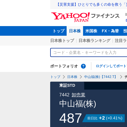
【災害支援】ひとりでも多くの命を救う「
トップ
日本株
米国株
FX・為替
日本株トップ
日本株ランキング
注目ラ
ポートフォリオ
ログインしてポート
トップ
日本株
中山福(株)【7442.T】
東証STD
7442
卸売業
中山福(株)
487
+2
(
+0.41
)
前日比
%