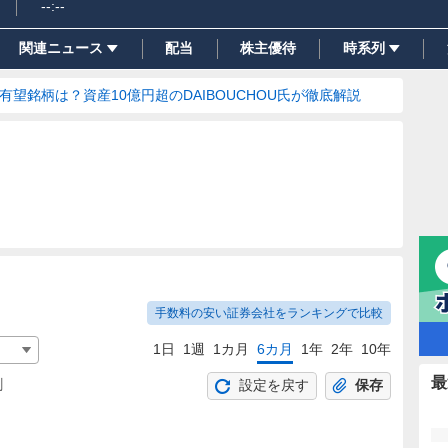
--:--
関連ニュース
配当
株主優待
時系列
の有望銘柄は？資産10億円超のDAIBOUCHOU氏が徹底解説
手数料の安い証券会社をランキングで比較
1日
1週
1カ月
6カ月
1年
2年
10年
最
割
設定を戻す
保存