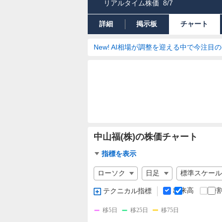
リアルタイム株価
8/7
詳細
掲示板
チャート
New! AI相場が調整を迎える中で今注目
中山福(株)の株価チャート
チ
指標を表示
ャ
チ
ー
ャ
ト
ー
出来高
分
テクニカル指標
指
ト
標
の
移5日
移25日
移75日
設