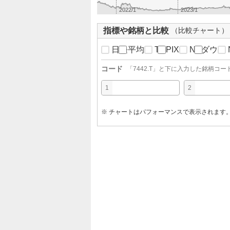
2022/1
2023/1
指標や銘柄と比較
（比較チャート）
日経平均
TOPIX
NYダウ
コード
「
7442.T
」と下に入力した銘柄コー
1
2
※ チャートはパフォーマンスで表示されます