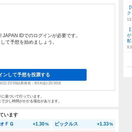
【
ク
13
【
が
! JAPAN IDでのログインが必要です。
配
ンして予想を始めましょう。
9:
インして予想を投票する
9(日) 23:59
結果発表：
8/14(金) 20:30
頃
ジに基づいて行っています。
まで少し時間がかかる場合があります。
ています
オＦＧ
+1.30
ピックルス
+1.33
%
%