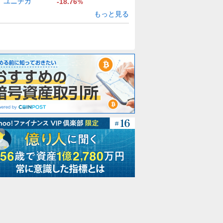
ユニチカ
-18.76
%
もっと見る