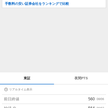
お
手数料の安い証券会社をランキングで比較
知
ら
せ
株
東証
夜間PTS
価
詳
リアルタイム表示
細
値
前日終値
560
08/06