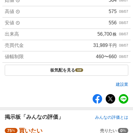
始値
564
08/07
高値
575
08/07
安値
556
08/07
出来高
56,700
株
08/07
売買代金
31,989
千円
08/07
値幅制限
460〜660
08/07
板気配を見る
建設業
シ
ェ
ア
掲示板「みんなの評価」
みんなの評価とは
買いたい
強
75
売りたい
0
%
%