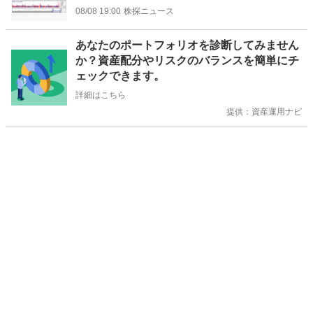
08/08 19:00
株探ニュース
お
あなたのポートフォリオを診断してみません
知
か？資産配分やリスクのバランスを簡単にチ
ら
ェックできます。
せ
詳細はこちら
提供：資産運用ナビ