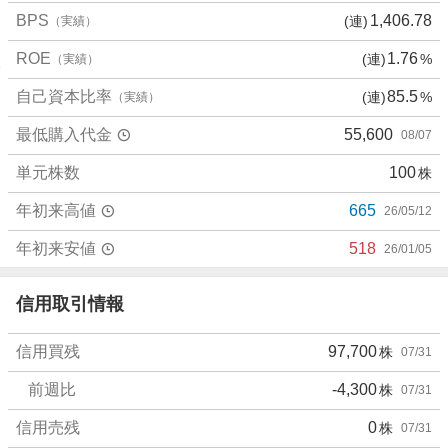
5
BPS
1,406.78
(連)
（実績）
%
、
ROE
1.76
(連)
%
（実績）
売
り
自己資本比率
85.5
(連)
%
（実績）
た
最低購入代金
55,600
08/07
い
0
単元株数
100
株
%
、
年初来高値
665
26/05/12
強
く
年初来安値
518
26/01/05
売
り
信用取引情報
た
い
信用買残
97,700
株
07/31
0
%
前週比
-4,300
株
07/31
信用売残
0
株
07/31