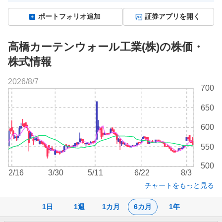
ポートフォリオ追加
証券アプリを開く
高橋カーテンウォール工業(株)の株価・
株式情報
2026/8/7
株
700
価
チ
650
ャ
ー
600
ト
550
500
2/16
3/30
5/11
6/22
8/3
チャートをもっと見る
1日
1週
1カ月
6カ月
1年