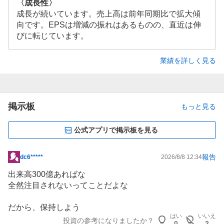
〈成長性〉
成長が続いています。売上高は前年同期比で拡大傾
向です。EPSは増減の振れはあるものの、直近は伸
びに転じています。
業績を詳しく見る
掲示板
もっと見る
公式アプリで掲示板を見る
報告
dc6*****
2026/8/8 12:34
掲
示
出来高300億あればな
板
全然注目されないってことだよな
記
事
だから、保持しよう
はい
いいえ
投資の参考になりましたか？
0
2