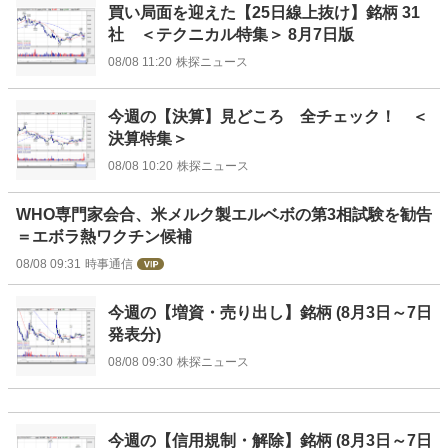
買い局面を迎えた【25日線上抜け】銘柄 31
社 ＜テクニカル特集＞ 8月7日版
08/08 11:20
株探ニュース
今週の【決算】見どころ 全チェック！ ＜
決算特集＞
08/08 10:20
株探ニュース
WHO専門家会合、米メルク製エルベボの第3相試験を勧告
＝エボラ熱ワクチン候補
08/08 09:31
時事通信
今週の【増資・売り出し】銘柄 (8月3日～7日
発表分)
08/08 09:30
株探ニュース
今週の【信用規制・解除】銘柄 (8月3日～7日