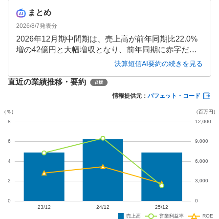
まとめ
2026/8/7
発表分
2026年12月期中間期は、売上高が前年同期比22.0%
増の42億円と大幅増収となり、前年同期に赤字だっ
た営業利益・経常利益・純利益がいずれも黒字転換
決算短信AI要約の続きを見る
しました。受注高も36.0%増と好調で、通期予想も増
直近の業績推移・要約
収増益が見込まれています。
情報提供元：
バフェット・コード