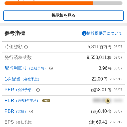
く
買
掲示板を見る
い
た
い
参考指標
情報提供元について
7
5
時価総額
5,311
百万円
08/07
%
、
発行済株式数
9,553,011
株
08/07
買
い
配当利回り
3.96
%
（会社予想）
08/07
た
い
1株配当
22.00
円
（会社予想）
2026/12
0
PER
8.01
(連)
倍
（会社予想）
08/07
%
、
PER
000.00
倍
（過去3年平均）
00/00
様
子
PBR
0.40
(連)
倍
（実績）
08/07
見
EPS
69.41
(連)
2
（会社予想）
2026/12