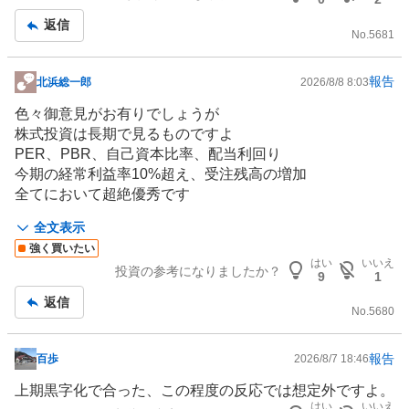
返信
No.
5681
報告
北浜総一郎
2026/8/8 8:03
掲
示
色々御意見がお有りでしょうが
板
株式投資は長期で見るものですよ
記
PER、PBR、自己資本比率、配当利回り
事
今期の経常利益率10%超え、受注残高の増加
全てにおいて超絶優秀です
上方修正後ながら現時点での上半期での進捗率は80%超え
全文表示
です。
強く買いたい
第3四半期で更に上方修正の可能性もありそうです
はい
いいえ
投資の参考になりましたか？
本来であればストップ高2連発となったとしても全く不思
9
1
議ではない素晴らしい発表です
返信
No.
5680
しかしながら株価は不思議な事に下降状況です
先日、実験も兼ねて買い増し致しましたが
報告
百歩
2026/8/7 18:46
掲
株価が素晴らしい業績にもかかわらず反映されない理由が
示
上期黒字化で合った、この程度の反応では想定外ですよ。
少し掴めました
板
はい
いいえ