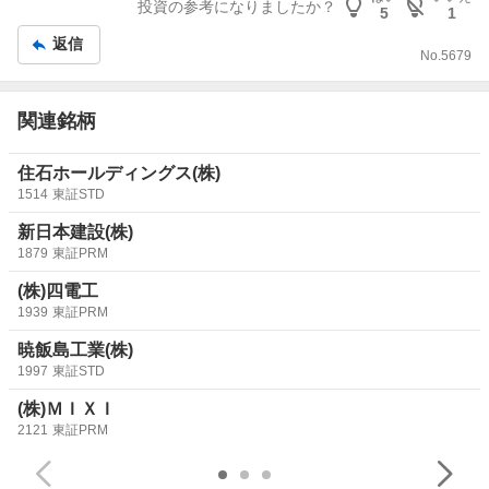
投資の参考になりましたか？
5
1
記
⭕️結論です。ある程度原因が掴めましたので
返信
事
当方は売ってこられれば更に買い増しさせていただきます
No.
5679
空売りされてる方へ自社株買い発表後にローストチキンへ
のカウントダウンに乞うご期待
関連銘柄
売りは命までですよ
住石ホールディングス(株)
1514
東証STD
新日本建設(株)
1879
東証PRM
(株)四電工
1939
東証PRM
暁飯島工業(株)
1997
東証STD
(株)ＭＩＸＩ
2121
東証PRM