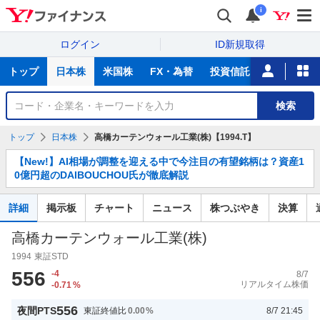
i
ログイン
ID新規取得
主
トップ
日本株
米国株
FX・為替
投資信託
ニュース
な
サ
銘
検索
ー
柄
ビ
を
トップ
日本株
高橋カーテンウォール工業(株)【1994.T】
ス
検
お
索
【New!】AI相場が調整を迎える中で今注目の有望銘柄は？資産1
知
0億円超のDAIBOUCHOU氏が徹底解説
ら
せ
詳細
掲示板
チャート
ニュース
株つぶやき
決算
高橋カーテンウォール工業(株)
1994
東証STD
556
-4
8/7
リアルタイム株価
-0.71
%
556
夜間PTS
東証終値比
0.00
%
8/7 21:45