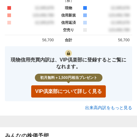
（
株
）
買約定
12,345,678
現物
売約定
12,345,678
買約定
123,456,789
信用新規
売約定
123,456,789
買約定
12,345,678
信用返済
売約定
12,345,678
空売り
売約定
123,456,789
56,700
合計
56,700
買約定
売約定
現物信用売買内訳は、VIP倶楽部に登録するとご覧に
なれます。
初月無料＋1,500円相当プレゼント
VIP倶楽部について詳しく見る
出来高内訳をもっと見る
みんなの株価予想