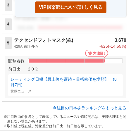
3
VIP倶楽部について詳しく見る
閲覧者数
VIP倶楽部に登録ください
4
閲覧者数
テクセンドフォトマスク(株)
3,670
5
-625
(
-14.55
)
429A
東証PRM
%
閲覧者数
前日比
2.0
倍
レーティング日報【最上位を継続＋目標株価を増額】 (8
月7日)
株探ニュース
今注目の日本株ランキングをもっと見る
注目理由の参考として表示しているニュースや適時開示は、実際の理由と関
連しない場合があります。
取引値は現在値、対象差分は前日比・前日差を示しています。