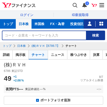
i
ログイン
ID新規取得
主
トップ
日本株
米国株
FX・為替
投資信託
ニュース
な
サ
銘
検索
ー
柄
ビ
を
トップ
日本株
(株)ＲＶＨ【6786.T】
チャート
ス
検
索
詳細
掲示板
チャート
ニュース
株つぶやき
決算
(株)ＲＶＨ
6786
東証STD
49
+1
8/7
リアルタイム株価
+2.08
%
---
夜間PTS
東証終値比
---
%
--:--
ポートフォリオ追加