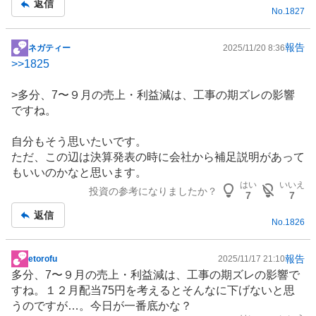
返信
No.
1827
報告
ネガティー
2025/11/20 8:36
掲
>>
1825
示
板
>多分、7〜９月の売上・利益減は、工事の期ズレの影響
記
ですね。
事
自分もそう思いたいです。
ただ、この辺は決算発表の時に会社から補足説明があって
もいいのかなと思います。
はい
いいえ
投資の参考になりましたか？
7
7
返信
No.
1826
報告
etorofu
2025/11/17 21:10
掲
多分、7〜９月の売上・利益減は、工事の期ズレの影響で
示
すね。１２月配当75円を考えるとそんなに下げないと思
板
うのですが…。今日が一番底かな？
記