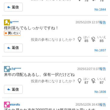
78
78
事
返信
No.
1844
報告
ilr*****
2025/12/29 12:37
掲
権利落ちでもしっかりですね！
示
買いたい
板
はい
いいえ
投資の参考になりましたか？
記
85
85
事
返信
No.
1837
報告
e7d*****
2025/12/27 0:37
掲
来年の増配もあるし、保有一択だけどね
示
はい
いいえ
投資の参考になりましたか？
板
87
87
記
返信
No.
1836
事
報告
etorofu
2025/12/26 16:43
掲