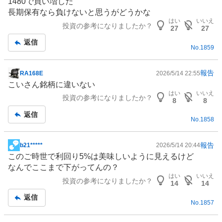
1480で買い増した
示
長期保有なら負けないと思うがどうかな
板
はい
いいえ
投資の参考になりましたか？
記
27
27
事
返信
No.
1859
報告
RA168E
2026/5/14 22:55
掲
こいさん銘柄に違いない
示
はい
いいえ
投資の参考になりましたか？
板
8
8
記
返信
No.
1858
事
報告
b21*****
2026/5/14 20:44
掲
このご時世で利回り5%は美味しいように見えるけど
示
なんでここまで下がってんの？
板
はい
いいえ
投資の参考になりましたか？
記
14
14
事
返信
No.
1857