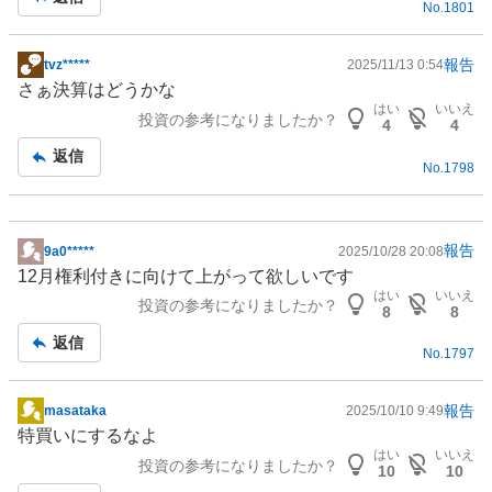
No.
1801
事
報告
tvz*****
2025/11/13 0:54
掲
さぁ決算はどうかな
示
はい
いいえ
投資の参考になりましたか？
板
4
4
記
返信
No.
1798
事
報告
9a0*****
2025/10/28 20:08
掲
12月権利付きに向けて上がって欲しいです
示
はい
いいえ
投資の参考になりましたか？
板
8
8
記
返信
No.
1797
事
報告
masataka
2025/10/10 9:49
掲
特買いにするなよ
示
はい
いいえ
投資の参考になりましたか？
板
10
10