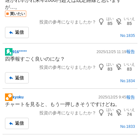
遅かれ早かれ来年2000円超えは既定路線と思います
示
が…。
板
買いたい
記
はい
いいえ
投資の参考になりましたか？
事
85
85
返信
No.
1835
報告
916*****
2025/12/25 11:19
掲
四季報すごく良いのにな？
示
はい
いいえ
投資の参考になりましたか？
板
83
83
記
返信
No.
1834
事
報告
kyoku
2025/12/25 9:45
掲
チャートを見ると、もう一押しきそうですけどね。
示
はい
いいえ
投資の参考になりましたか？
板
74
74
記
返信
No.
1833
事