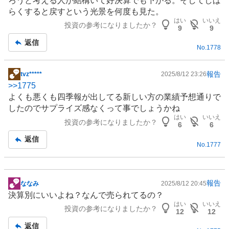
ろうと考える人が結構いて好決算でも下がる。そしてしば
板
らくすると戻すという光景を何度も見た。
記
はい
いいえ
投資の参考になりましたか？
事
9
9
返信
No.
1778
報告
tvz*****
2025/8/12 23:26
掲
>>
1775
示
よくも悪くも四季報が出してる新しい方の業績予想通りで
板
したのでサプライズ感なくって事でしょうかね
記
はい
いいえ
投資の参考になりましたか？
事
6
6
返信
No.
1777
報告
ななみ
2025/8/12 20:45
掲
決算別にいいよね？なんで売られてるの？
示
はい
いいえ
投資の参考になりましたか？
板
12
12
記
返信