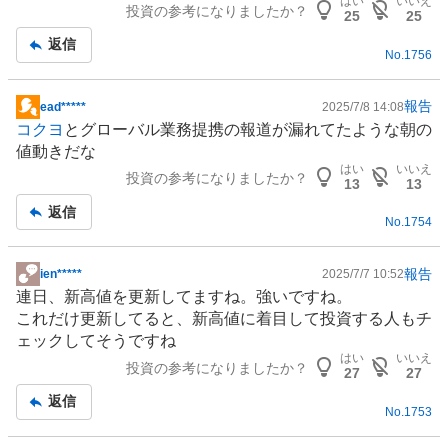
はい
いいえ
投資の参考になりましたか？
事
25
25
返信
No.
1756
報告
ead*****
2025/7/8 14:08
掲
コクヨ
とグローバル業務提携の報道が漏れてたような朝の
示
値動きだな
板
はい
いいえ
投資の参考になりましたか？
記
13
13
事
返信
No.
1754
報告
ien*****
2025/7/7 10:52
掲
連日、新高値を更新してますね。強いですね。
示
これだけ更新してると、新高値に着目して投資する人もチ
板
ェックしてそうですね
記
はい
いいえ
投資の参考になりましたか？
事
27
27
返信
No.
1753