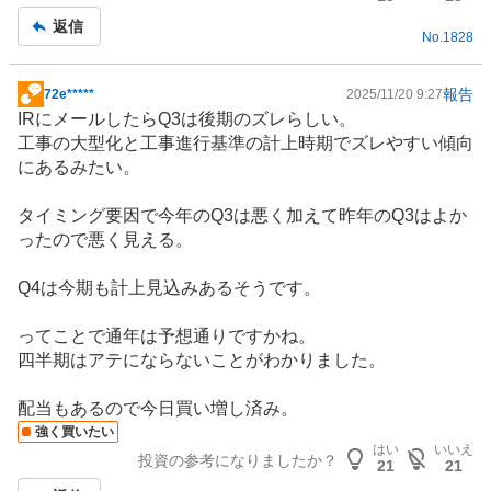
返信
No.
1828
報告
72e*****
2025/11/20 9:27
掲
IR
にメールしたらQ3は後期のズレらしい。
示
工事の大型化と工事進行基準の計上時期でズレやすい傾向
板
にあるみたい。
記
事
タイミング要因で今年のQ3は悪く加えて昨年のQ3はよか
ったので悪く見える。
Q4は今期も計上見込みあるそうです。
ってことで通年は予想通りですかね。
四半期はアテにならないことがわかりました。
配当もあるので今日買い増し済み。
強く買いたい
はい
いいえ
投資の参考になりましたか？
21
21