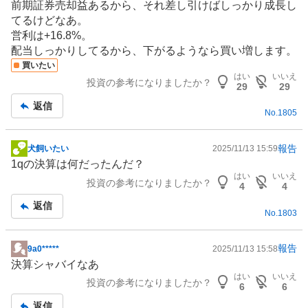
前期証券売却益あるから、それ差し引けばしっかり成長し
示
てるけどなあ。
板
営利は+16.8%。
記
配当しっかりしてるから、下がるようなら買い増します。
事
買いたい
はい
いいえ
投資の参考になりましたか？
29
29
返信
No.
1805
報告
犬飼いたい
2025/11/13 15:59
掲
1qの決算は何だったんだ？
示
はい
いいえ
投資の参考になりましたか？
板
4
4
記
返信
No.
1803
事
報告
9a0*****
2025/11/13 15:58
掲
決算シャバイなあ
示
はい
いいえ
投資の参考になりましたか？
板
6
6
記
返信