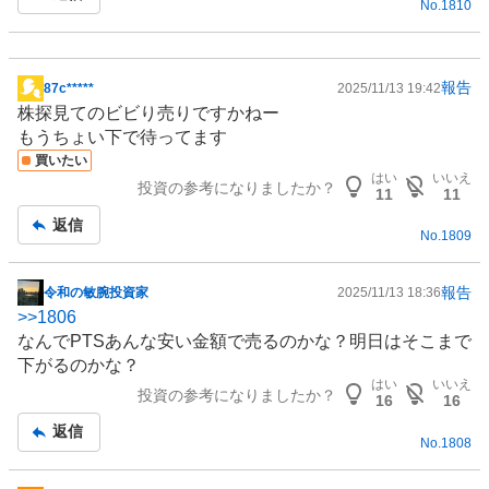
No.
1810
報告
87c*****
2025/11/13 19:42
掲
株探見てのビビり売りですかねー
示
もうちょい下で待ってます
板
買いたい
記
はい
いいえ
投資の参考になりましたか？
事
11
11
返信
No.
1809
報告
令和の敏腕投資家
2025/11/13 18:36
掲
>>
1806
示
なんでPTSあんな安い金額で売るのかな？明日はそこまで
板
下がるのかな？
記
はい
いいえ
投資の参考になりましたか？
事
16
16
返信
No.
1808