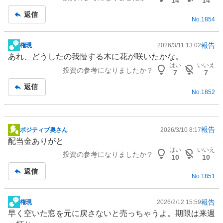
14
14
事
返信
No.
1854
報告
権現
2026/3/11 13:02
掲
あれ、どうしたの我慢する木に花が咲いたかな。
示
はい
いいえ
投資の参考になりましたか？
板
7
7
記
返信
No.
1852
事
報告
ポジティブ奥さん
2026/3/10 8:17
掲
配当金ありがと
示
はい
いいえ
投資の参考になりましたか？
板
10
10
記
返信
No.
1851
事
報告
権現
2026/2/12 15:59
掲
早く空いた窓を元に戻さないと売っちゃうよ。期限は来週
示