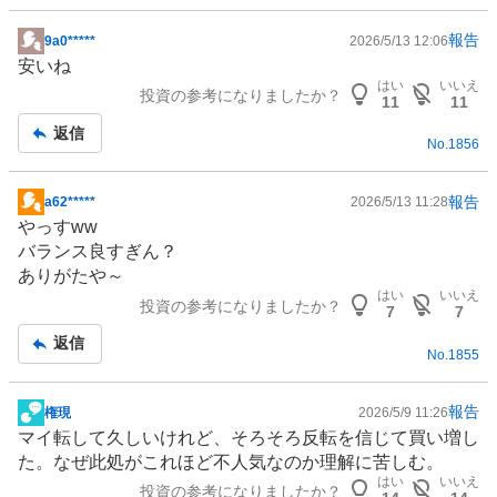
報告
9a0*****
2026/5/13 12:06
掲
安いね
示
はい
いいえ
投資の参考になりましたか？
板
11
11
記
返信
No.
1856
事
報告
a62*****
2026/5/13 11:28
掲
やっすww
示
バランス良すぎん？
板
ありがたや～
記
はい
いいえ
投資の参考になりましたか？
事
7
7
返信
No.
1855
報告
権現
2026/5/9 11:26
掲
マイ転して久しいけれど、そろそろ反転を信じて買い増し
示
た。なぜ此処がこれほど不人気なのか理解に苦しむ。
板
はい
いいえ
投資の参考になりましたか？
記