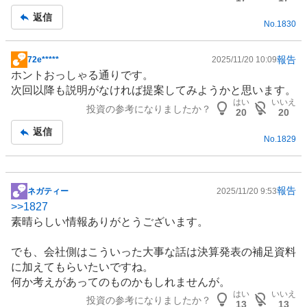
事
返信
No.
1830
報告
72e*****
2025/11/20 10:09
掲
ホントおっしゃる通りです。
示
次回以降も説明がなければ提案してみようかと思います。
板
はい
いいえ
投資の参考になりましたか？
記
20
20
事
返信
No.
1829
報告
ネガティー
2025/11/20 9:53
掲
>>
1827
示
素晴らしい情報ありがとうございます。
板
記
でも、会社側はこういった大事な話は決算発表の補足資料
事
に加えてもらいたいですね。
何か考えがあってのものかもしれませんが。
はい
いいえ
投資の参考になりましたか？
13
13