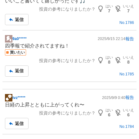
いいこと書いてて嬉しかったです🎵
記
はい
いいえ
投資の参考になりましたか？
事
7
7
返信
No.
1786
報告
9a0*****
2025/9/15 22:14
掲
四季報で紹介されてますね！
示
買いたい
板
はい
いいえ
投資の参考になりましたか？
記
8
8
事
返信
No.
1785
報告
tvz*****
2025/9/9 0:40
掲
日経の上昇とともに上がってくれ〜
示
はい
いいえ
投資の参考になりましたか？
板
6
6
記
返信
No.
1784
事