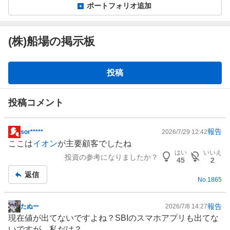
ポートフォリオ追加
(株)船場の掲示板
掲
投稿
示
板
投稿コメント
報告
sor*****
2026/7/29 12:42
掲
ここは
イオン
が主要顧客でしたね
示
はい
いいえ
投資の参考になりましたか？
板
45
2
記
返信
No.
1865
事
報告
たぬー
2026/7/8 14:27
掲
現在値が出てないですよね？SBIのスマホアプリも出てな
示
いですが、私だけ？