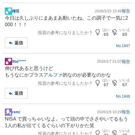
報告
権現
2026/1/15 15:46
掲
今日は久しぶりにまあまあ動いたね。この調子で一気に2
示
000！！！
板
はい
いいえ
投資の参考になりましたか？
記
65
65
事
返信
No.
1847
報告
9ba*****
2026/1/7 21:07
掲
伸び代あると思うけど
示
もうなにかプラス
アルファ
的なのが必要なのかな
板
はい
いいえ
投資の参考になりましたか？
記
67
67
事
返信
No.
1846
報告
remi
2026/1/5 10:29
掲
NISA
で買っちゃいなよ。って頭の中でささやいてるもう
示
1人の私が出てくるぐらいの下がりかた笑
板
はい
いいえ
投資の参考になりましたか？
記