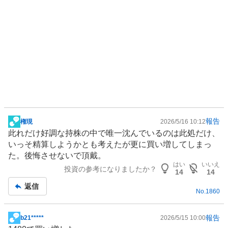
報告
権現
2026/5/16 10:12
掲
此れだけ好調な持株の中で唯一沈んでいるのは此処だけ、
示
いっそ精算しようかとも考えたが更に買い増してしまっ
板
た。後悔させないで頂戴。
記
はい
いいえ
投資の参考になりましたか？
事
14
14
返信
No.
1860
報告
b21*****
2026/5/15 10:00
掲