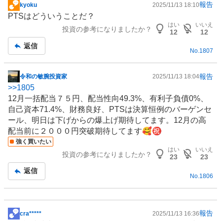
報告
kyoku
2025/11/13 18:10
掲
PTSはどういうことだ？
示
はい
いいえ
投資の参考になりましたか？
板
12
12
記
返信
No.
1807
事
報告
令和の敏腕投資家
2025/11/13 18:04
掲
>>
1805
示
12月一括配当７５円、配当性向49.3%、有利子負債0%、
板
自己資本71.4%、財務良好、PTSは決算恒例のバーゲンセ
記
ール、明日は下げからの爆上げ期待してます。12月の高
事
配当前に２０００円突破期待してます🥰㊗️
強く買いたい
はい
いいえ
投資の参考になりましたか？
23
23
返信
No.
1806
報告
cra*****
2025/11/13 16:36
掲