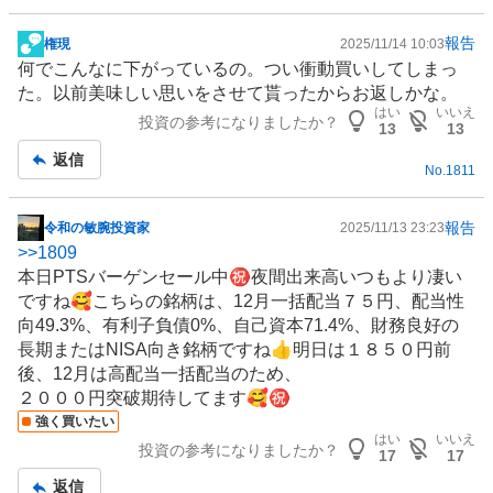
報告
権現
2025/11/14 10:03
掲
何でこんなに下がっているの。つい衝動買いしてしまっ
示
た。以前美味しい思いをさせて貰ったからお返しかな。
板
はい
いいえ
投資の参考になりましたか？
記
13
13
事
返信
No.
1811
報告
令和の敏腕投資家
2025/11/13 23:23
掲
>>
1809
示
本日PTSバーゲンセール中㊗️夜間出来高いつもより凄い
板
ですね🥰こちらの銘柄は、12月一括配当７５円、配当性
記
向49.3%、有利子負債0%、自己資本71.4%、財務良好の
事
長期または
NISA
向き銘柄ですね👍明日は１８５０円前
後、12月は高配当一括配当のため、
２０００円突破期待してます🥰㊗️
強く買いたい
はい
いいえ
投資の参考になりましたか？
17
17
返信