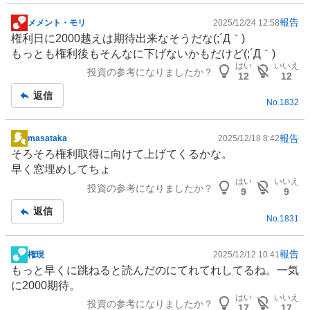
報告
メメント・モリ
2025/12/24 12:58
掲
権利日に2000越えは期待出来なそうだな(;´Д｀)
示
もっとも権利後もそんなに下げないかもだけど(;´Д｀)
板
はい
いいえ
投資の参考になりましたか？
記
12
12
事
返信
No.
1832
報告
masataka
2025/12/18 8:42
掲
そろそろ権利取得に向けて上げてくるかな。
示
早く窓埋めしてちょ
板
はい
いいえ
投資の参考になりましたか？
記
9
9
事
返信
No.
1831
報告
権現
2025/12/12 10:41
掲
もっと早くに跳ねると読んだのにてれてれしてるね。一気
示
に2000期待。
板
はい
いいえ
投資の参考になりましたか？
記
17
17