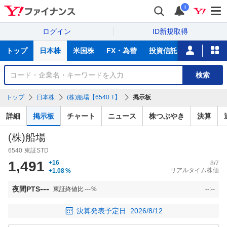
i
ログイン
ID新規取得
主
トップ
日本株
米国株
FX・為替
投資信託
ニュース
な
サ
銘
検索
ー
柄
ビ
を
トップ
日本株
(株)船場【6540.T】
掲示板
ス
検
索
詳細
掲示板
チャート
ニュース
株つぶやき
決算
(株)船場
6540
東証STD
1,491
+16
8/7
リアルタイム株価
+1.08
%
---
夜間PTS
東証終値比
---
%
--:--
決算発表予定日
2026/8/12