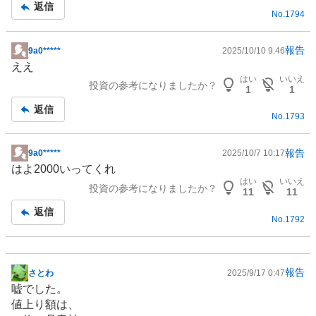
記
返信
No.
1794
事
報告
9a0*****
2025/10/10 9:46
掲
ええ
示
はい
いいえ
投資の参考になりましたか？
板
1
1
記
返信
No.
1793
事
報告
9a0*****
2025/10/7 10:17
掲
はよ2000いってくれ
示
はい
いいえ
投資の参考になりましたか？
板
11
11
記
返信
No.
1792
事
報告
さとわ
2025/9/17 0:47
掲
嘘でした。
示
値上り額は、
板