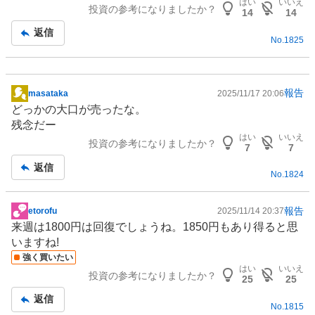
はい
いいえ
投資の参考になりましたか？
事
14
14
返信
No.
1825
報告
masataka
2025/11/17 20:06
掲
どっかの大口が売ったな。
示
残念だー
板
はい
いいえ
投資の参考になりましたか？
記
7
7
事
返信
No.
1824
報告
etorofu
2025/11/14 20:37
掲
来週は1800円は回復でしょうね。1850円もあり得ると思
示
いますね!
板
強く買いたい
記
はい
いいえ
投資の参考になりましたか？
事
25
25
返信
No.
1815