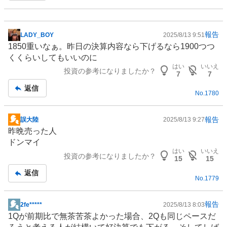
報告
LADY_BOY
2025/8/13 9:51
掲
1850重いなぁ。昨日の決算内容なら下げるなら1900つつ
示
くくらいしてもいいのに
板
はい
いいえ
投資の参考になりましたか？
記
7
7
事
返信
No.
1780
報告
誤大陸
2025/8/13 9:27
掲
昨晩売った人
示
ドンマイ
板
はい
いいえ
投資の参考になりましたか？
記
15
15
事
返信
No.
1779
報告
2fe*****
2025/8/13 8:03
掲
1Qが前期比で無茶苦茶よかった場合、2Qも同じペースだ
示