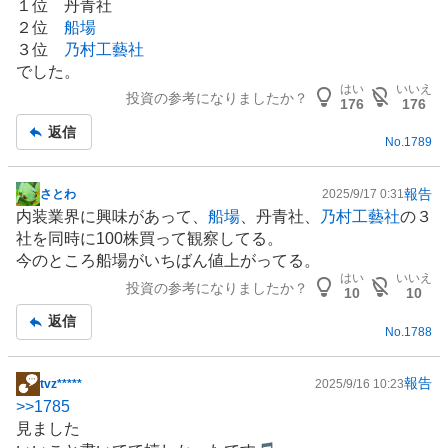
１位 丹青社
記
２位
船場
事
３位
乃村工藝社
でした。
はい
いいえ
投資の参考になりましたか？
176
176
返信
No.
1789
報告
さとわ
2025/9/17 0:31
掲
内装業界に興味があって、
船場
、丹青社、
乃村工藝社
の３
示
社を同時に100株買って観察してる。
板
今のところ船場がいちばん値上がってる。
記
はい
いいえ
投資の参考になりましたか？
事
10
10
返信
No.
1788
報告
tvz*****
2025/9/16 10:23
掲
>>
1785
示
見ました
板