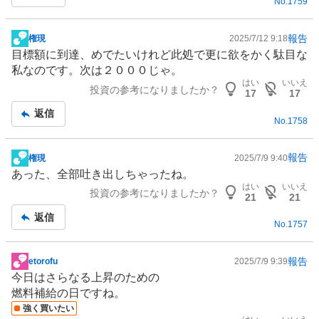
No.
1759
事
報告
権現
2025/7/12 9:18
掲
目標額に到達、めでたいけれど此処で更に欲をかく駄目な
示
私なのです。次は２０００じゃ。
板
はい
いいえ
投資の参考になりましたか？
記
17
17
事
返信
No.
1758
報告
権現
2025/7/9 9:40
掲
あった、全部吐き出しちゃったね。
示
はい
いいえ
投資の参考になりましたか？
板
21
21
記
返信
No.
1757
事
報告
etorofu
2025/7/9 9:39
掲
今日はさらなる上昇のための
示
燃料補給の日ですね。
板
強く買いたい
記