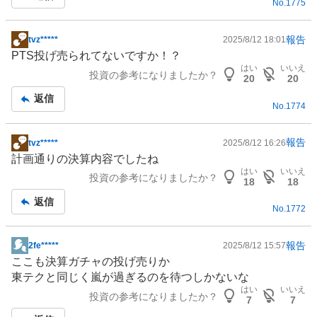
No.
1775
事
報告
tvz*****
2025/8/12 18:01
掲
PTS投げ売られてないですか！？
示
はい
いいえ
投資の参考になりましたか？
板
20
20
記
返信
No.
1774
事
報告
tvz*****
2025/8/12 16:26
掲
計画通りの決算内容でしたね
示
はい
いいえ
投資の参考になりましたか？
板
18
18
記
返信
No.
1772
事
報告
2fe*****
2025/8/12 15:57
掲
ここも決算ガチャの投げ売りか
示
東テクと同じく嵐が過ぎるのを待つしかないな
板
はい
いいえ
投資の参考になりましたか？
記
7
7
事