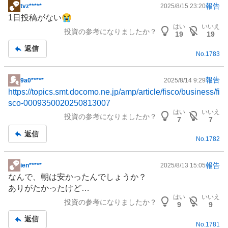
報告
tvz*****
2025/8/15 23:20
掲
1日投稿がない😭
示
はい
いいえ
投資の参考になりましたか？
板
19
19
記
返信
No.
1783
事
報告
9a0*****
2025/8/14 9:29
掲
https://topics.smt.docomo.ne.jp/amp/article/fisco/business/fi
示
sco-0009350020250813007
板
はい
いいえ
投資の参考になりましたか？
記
7
7
事
返信
No.
1782
報告
ien*****
2025/8/13 15:05
掲
なんで、朝は安かったんでしょうか？
示
ありがたかったけど…
板
はい
いいえ
投資の参考になりましたか？
記
9
9
事
返信
No.
1781