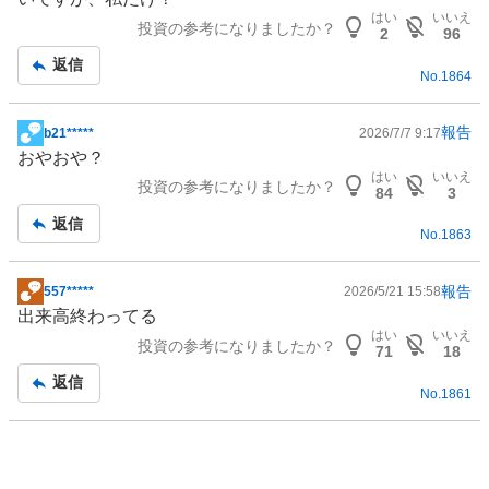
板
はい
いいえ
投資の参考になりましたか？
記
2
96
事
返信
No.
1864
報告
b21*****
2026/7/7 9:17
掲
おやおや？
示
はい
いいえ
投資の参考になりましたか？
板
84
3
記
返信
No.
1863
事
報告
557*****
2026/5/21 15:58
掲
出来高終わってる
示
はい
いいえ
投資の参考になりましたか？
板
71
18
記
返信
No.
1861
事