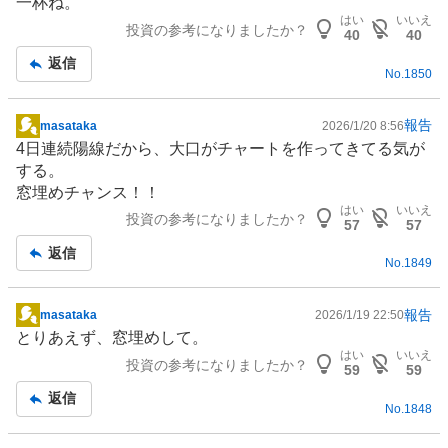
一杯ね。
板
はい
いいえ
投資の参考になりましたか？
記
40
40
事
返信
No.
1850
報告
masataka
2026/1/20 8:56
掲
4日連続陽線だから、大口がチャートを作ってきてる気が
示
する。
板
窓埋めチャンス！！
記
はい
いいえ
投資の参考になりましたか？
事
57
57
返信
No.
1849
報告
masataka
2026/1/19 22:50
掲
とりあえず、窓埋めして。
示
はい
いいえ
投資の参考になりましたか？
板
59
59
記
返信
No.
1848
事