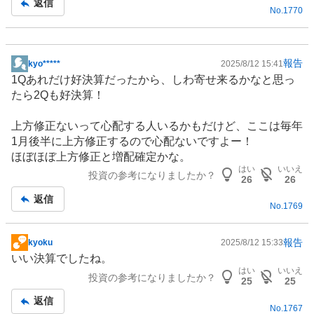
返信
No.
1770
報告
kyo*****
2025/8/12 15:41
掲
1Qあれだけ好決算だったから、しわ寄せ来るかなと思っ
示
たら2Qも好決算！
板
記
上方修正ないって心配する人いるかもだけど、ここは毎年
事
1月後半に上方修正するので心配ないですよー！
ほぼほぼ上方修正と増配確定かな。
はい
いいえ
投資の参考になりましたか？
26
26
返信
No.
1769
報告
kyoku
2025/8/12 15:33
掲
いい決算でしたね。
示
はい
いいえ
投資の参考になりましたか？
板
25
25
記
返信
No.
1767
事