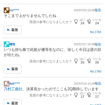
報告
tvz*****
2025/7/23 23:48
掲
そこまで上がりませんでしたね
示
はい
いいえ
投資の参考になりましたか？
板
24
24
記
返信
No.
1763
事
報告
権現
2025/7/17 15:39
掲
いつも持ち株で此処が優等生なのに、珍しく今日は逆の目
示
が出たね。
板
はい
いいえ
投資の参考になりましたか？
記
20
20
事
返信
No.
1760
報告
9a0*****
2025/7/14 14:28
掲
乃村工藝社
、決算良かったのでここも2Q期待しています
示
はい
いいえ
投資の参考になりましたか？
板
17
17
記
返信