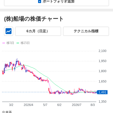
ポートフォリオ追加
(株)船場の株価チャート
チ
6カ月（日足）
テクニカル指標
ャ
ー
移5日
移25日
ト
2,100
1,950
1,800
1,650
1,500
1,491
1,350
3/2
2026/4
5/7
6/2
2026/7
8/3
出来高