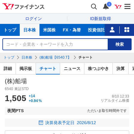
i
ログイン
ID新規取得
主
トップ
日本株
米国株
FX・為替
投資信託
ニュース
な
サ
銘
検索
ー
柄
ビ
を
トップ
日本株
(株)船場【6540.T】
チャート
ス
検
索
詳細
掲示板
チャート
ニュース
株つぶやき
決算
(株)船場
6540
東証STD
1,505
+14
8/10 12:33
リアルタイム株価
+0.94
%
夜間PTS
ただいま取引時間外です
決算発表予定日
2026/8/12