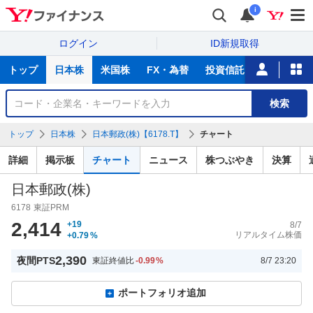
i
ログイン
ID新規取得
主
トップ
日本株
米国株
FX・為替
投資信託
ニュース
な
サ
銘
検索
ー
柄
ビ
を
トップ
日本株
日本郵政(株)【6178.T】
チャート
ス
検
索
詳細
掲示板
チャート
ニュース
株つぶやき
決算
日本郵政(株)
6178
東証PRM
2,414
+19
8/7
リアルタイム株価
+0.79
%
2,390
夜間PTS
東証終値比
-0.99
%
8/7 23:20
ポートフォリオ追加