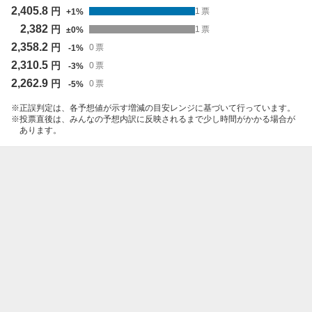
2,405.8
円
1
票
+
1
%
2,382
円
1
票
±
0
%
2,358.2
円
0
票
-
1
%
2,310.5
円
0
票
-
3
%
2,262.9
円
0
票
-
5
%
正誤判定は、各予想値が示す増減の目安レンジに基づいて行っています。
投票直後は、みんなの予想内訳に反映されるまで少し時間がかかる場合が
あります。