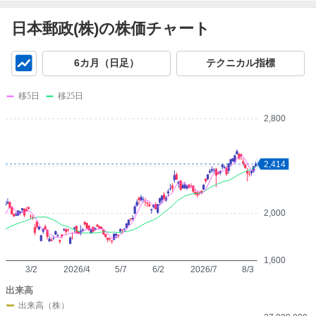
日本郵政(株)の株価チャート
チ
6カ月（日足）
テクニカル指標
ャ
ー
移5日
移25日
ト
2,800
2,414
2,400
2,000
1,600
3/2
2026/4
5/7
6/2
2026/7
8/3
出来高
出来高（株）