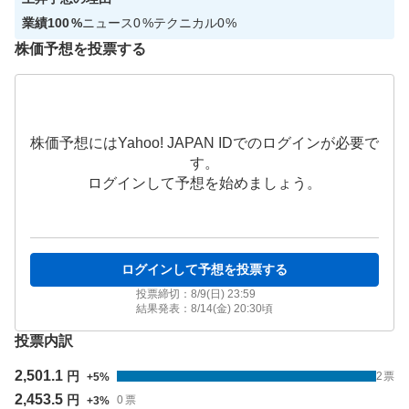
業績
100
%
ニュース
0
%
テクニカル
0
%
株価予想を投票する
株価予想にはYahoo! JAPAN IDでのログインが必要で
す。
ログインして予想を始めましょう。
ログインして予想を投票する
投票締切：
8/9(日) 23:59
結果発表：
8/14(金) 20:30
頃
投票内訳
2,501.1
円
2
票
+
5
%
2,453.5
円
0
票
+
3
%